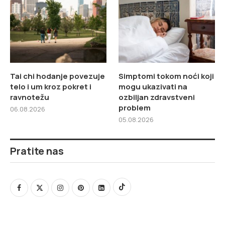
Tai chi hodanje povezuje
Simptomi tokom noći koji
telo i um kroz pokret i
mogu ukazivati na
ravnotežu
ozbiljan zdravstveni
problem
06.08.2026
05.08.2026
Pratite nas