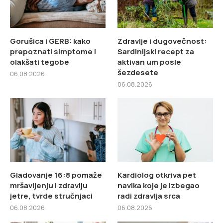
Gorušica i GERB: kako
Zdravlje i dugovečnost:
prepoznati simptome i
Sardinijski recept za
olakšati tegobe
aktivan um posle
šezdesete
06.08.2026
06.08.2026
Gladovanje 16:8 pomaže
Kardiolog otkriva pet
mršavljenju i zdravlju
navika koje je izbegao
jetre, tvrde stručnjaci
radi zdravlja srca
06.08.2026
06.08.2026