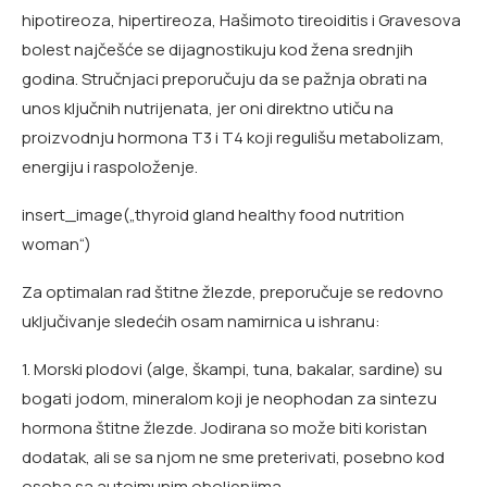
hipotireoza, hipertireoza, Hašimoto tireoiditis i Gravesova
bolest najčešće se dijagnostikuju kod žena srednjih
godina. Stručnjaci preporučuju da se pažnja obrati na
unos ključnih nutrijenata, jer oni direktno utiču na
proizvodnju hormona T3 i T4 koji regulišu metabolizam,
energiju i raspoloženje.
insert_image(„thyroid gland healthy food nutrition
woman“)
Za optimalan rad štitne žlezde, preporučuje se redovno
uključivanje sledećih osam namirnica u ishranu:
1. Morski plodovi (alge, škampi, tuna, bakalar, sardine) su
bogati jodom, mineralom koji je neophodan za sintezu
hormona štitne žlezde. Jodirana so može biti koristan
dodatak, ali se sa njom ne sme preterivati, posebno kod
osoba sa autoimunim oboljenjima.