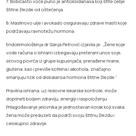
7. Bobičasto voće puno je antioksidanasa koji štite ćelije
štitne žlezde od oštećenja.
8. Maslinovo ulje i avokado osiguravaju zdrave masti koje
podržavaju ravnotežu hormona.
Endokrinološkinja dr Sanja Petrović izjavila je: „Žene koje
vode računa o ishrani i izbegavaju preterani unos soje,
sirovog povrća iz grupe kupusnjača, prerađene hrane,
glutena, kao i previše kofeina i alkohola, značajno
smanjuju rizik od disbalansa hormona štitne žlezde.“
Pravilna ishrana, uz redovne lekarske kontrole, može
doprineti boljem zdravlju, energiji i raspoloženju.
Prilagođavanje jelovnika je jednostavan korak koji svaka
žena može preduzeti da podrži svoju štitnu žlezdu i
celokupno zdravlje.