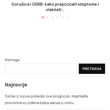
Gorušica i GERB: kako prepoznati simptome i
olakšati...
Pretraga
PRETRAGA
Najnovije
Dečak iz Ajove pobedio sve prognoze: Najmlađa
prevremeno rođena beba danas u vrtiću