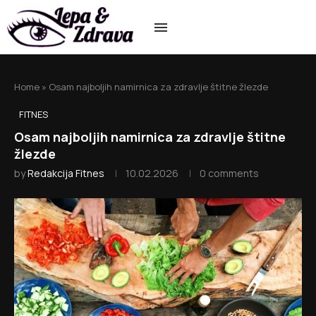
Home
»
Osam najboljih namirnica za zdravlje štitne žlezde
FITNES
Osam najboljih namirnica za zdravlje štitne
žlezde
by
Redakcija Fitnes
10.02.2026
0 comments