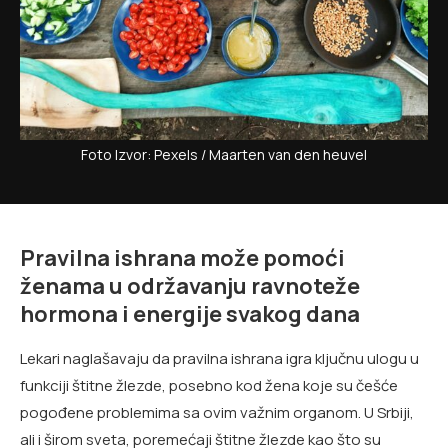
Foto Izvor: Pexels / Maarten van den heuvel
Pravilna ishrana može pomoći
ženama u održavanju ravnoteže
hormona i energije svakog dana
Lekari naglašavaju da pravilna ishrana igra ključnu ulogu u
funkciji štitne žlezde, posebno kod žena koje su češće
pogođene problemima sa ovim važnim organom. U Srbiji,
ali i širom sveta, poremećaji štitne žlezde kao što su