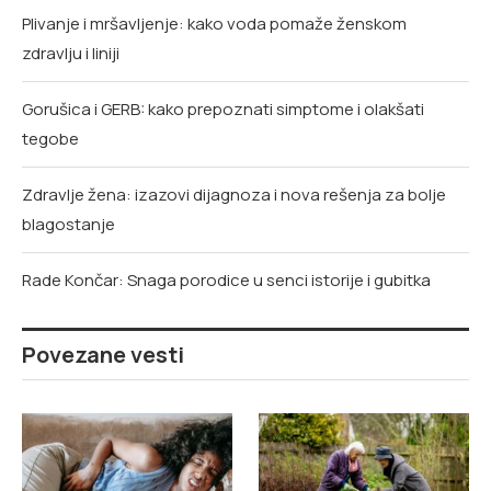
Plivanje i mršavljenje: kako voda pomaže ženskom
zdravlju i liniji
Gorušica i GERB: kako prepoznati simptome i olakšati
tegobe
Zdravlje žena: izazovi dijagnoza i nova rešenja za bolje
blagostanje
Rade Končar: Snaga porodice u senci istorije i gubitka
Povezane vesti