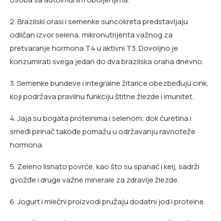
2. Brazilski orasi i semenke suncokreta predstavljaju
odličan izvor selena, mikronutrijenta važnog za
pretvaranje hormona T4 u aktivni T3. Dovoljno je
konzumirati svega jedan do dva brazilska oraha dnevno.
3. Semenke bundeve i integralne žitarice obezbeđuju cink,
koji podržava pravilnu funkciju štitne žlezde i imunitet.
4. Jaja su bogata proteinima i selenom, dok ćuretina i
smeđi pirinač takođe pomažu u održavanju ravnoteže
hormona.
5. Zeleno lisnato povrće, kao što su spanać i kelj, sadrži
gvožđe i druge važne minerale za zdravlje žlezde.
6. Jogurt i mlečni proizvodi pružaju dodatni jod i proteine.