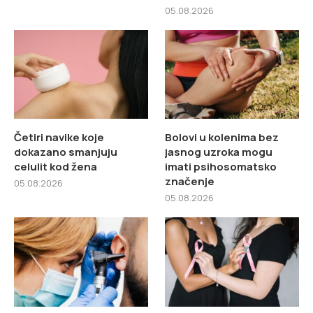
05.08.2026
Četiri navike koje
Bolovi u kolenima bez
dokazano smanjuju
jasnog uzroka mogu
celulit kod žena
imati psihosomatsko
značenje
05.08.2026
05.08.2026