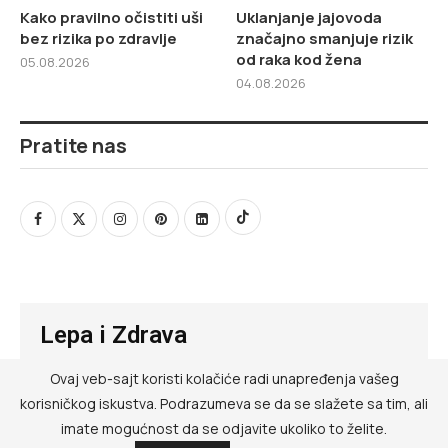
Kako pravilno očistiti uši
Uklanjanje jajovoda
bez rizika po zdravlje
značajno smanjuje rizik
od raka kod žena
05.08.2026
04.08.2026
Pratite nas
Lepa i Zdrava
Ovaj veb-sajt koristi kolačiće radi unapređenja vašeg
@ RED MEDIA GROUP 2026
korisničkog iskustva. Podrazumeva se da se slažete sa tim, ali
Kontakt
imate mogućnost da se odjavite ukoliko to želite.