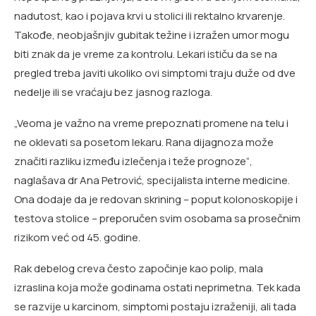
nadutost, kao i pojava krvi u stolici ili rektalno krvarenje.
Takođe, neobjašnjiv gubitak težine i izražen umor mogu
biti znak da je vreme za kontrolu. Lekari ističu da se na
pregled treba javiti ukoliko ovi simptomi traju duže od dve
nedelje ili se vraćaju bez jasnog razloga.
„Veoma je važno na vreme prepoznati promene na telu i
ne oklevati sa posetom lekaru. Rana dijagnoza može
značiti razliku između izlečenja i teže prognoze“,
naglašava dr Ana Petrović, specijalista interne medicine.
Ona dodaje da je redovan skrining – poput kolonoskopije i
testova stolice – preporučen svim osobama sa prosečnim
rizikom već od 45. godine.
Rak debelog creva često započinje kao polip, mala
izraslina koja može godinama ostati neprimetna. Tek kada
se razvije u karcinom, simptomi postaju izraženiji, ali tada