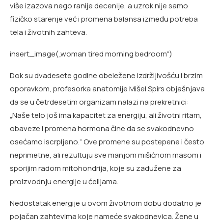
više izazova nego ranije decenije, a uzrok nije samo
fizičko starenje već i promena balansa između potreba
tela i životnih zahteva.
insert_image(„woman tired morning bedroom“)
Dok su dvadesete godine obeležene izdržljivošću i brzim
oporavkom, profesorka anatomije Mišel Spirs objašnjava
da se u četrdesetim organizam nalazi na prekretnici:
„Naše telo još ima kapacitet za energiju, ali životni ritam,
obaveze i promena hormona čine da se svakodnevno
osećamo iscrpljeno.“ Ove promene su postepene i često
neprimetne, ali rezultuju sve manjom mišićnom masom i
sporijim radom mitohondrija, koje su zadužene za
proizvodnju energije u ćelijama.
Nedostatak energije u ovom životnom dobu dodatno je
pojačan zahtevima koje nameće svakodnevica. Žene u