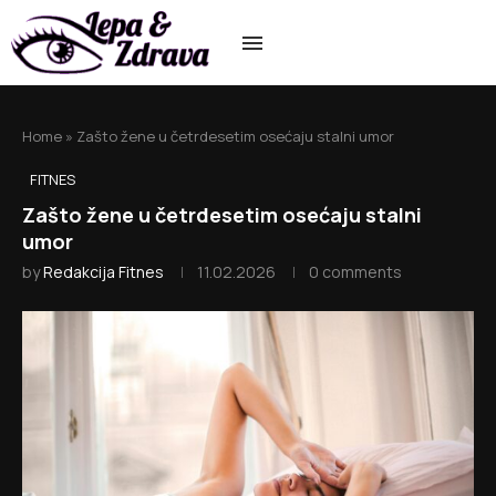
Home
»
Zašto žene u četrdesetim osećaju stalni umor
FITNES
Zašto žene u četrdesetim osećaju stalni
umor
by
Redakcija Fitnes
11.02.2026
0 comments