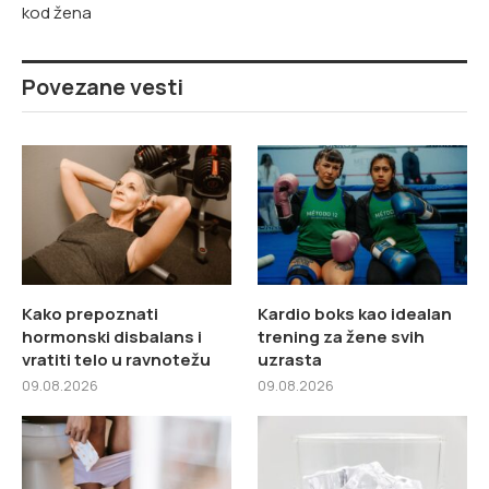
kod žena
Povezane vesti
Kako prepoznati
Kardio boks kao idealan
hormonski disbalans i
trening za žene svih
vratiti telo u ravnotežu
uzrasta
09.08.2026
09.08.2026