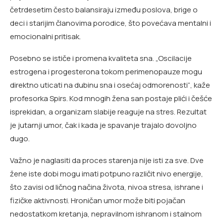
četrdesetim često balansiraju između poslova, brige o
deci i starijim članovima porodice, što povećava mentalni i
emocionalni pritisak.
Posebno se ističe i promena kvaliteta sna. „Oscilacije
estrogena i progesterona tokom perimenopauze mogu
direktno uticati na dubinu sna i osećaj odmorenosti“, kaže
profesorka Spirs. Kod mnogih žena san postaje plići i češće
isprekidan, a organizam slabije reaguje na stres. Rezultat
je jutarnji umor, čak i kada je spavanje trajalo dovoljno
dugo.
Važno je naglasiti da proces starenja nije isti za sve. Dve
žene iste dobi mogu imati potpuno različit nivo energije,
što zavisi od ličnog načina života, nivoa stresa, ishrane i
fizičke aktivnosti. Hroničan umor može biti pojačan
nedostatkom kretanja, nepravilnom ishranom i stalnom