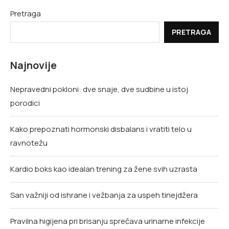
Pretraga
PRETRAGA
Najnovije
Nepravedni pokloni: dve snaje, dve sudbine u istoj
porodici
Kako prepoznati hormonski disbalans i vratiti telo u
ravnotežu
Kardio boks kao idealan trening za žene svih uzrasta
San važniji od ishrane i vežbanja za uspeh tinejdžera
Pravilna higijena pri brisanju sprečava urinarne infekcije