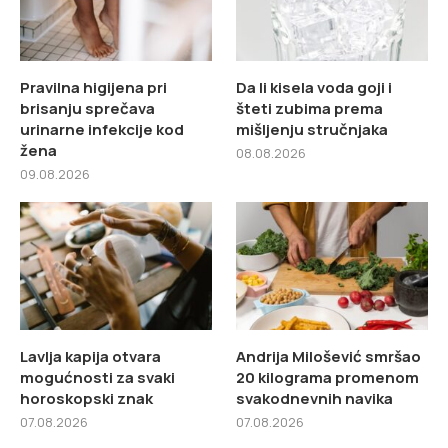
Pravilna higijena pri
Da li kisela voda goji i
brisanju sprečava
šteti zubima prema
urinarne infekcije kod
mišljenju stručnjaka
žena
08.08.2026
09.08.2026
Lavlja kapija otvara
Andrija Milošević smršao
mogućnosti za svaki
20 kilograma promenom
horoskopski znak
svakodnevnih navika
07.08.2026
07.08.2026