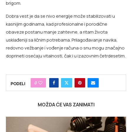
brigom.
Dobra vest je da se nivo energije može stabilizovati u
kasnijim godinama, kad profesionalne i porodične
obaveze postanu manje zahtevne, a ritam života
usklađeniji sa ličnim potrebama. Prilagođavanje navika,
redovno vežbanje i vođenje računa o snu mogu značajno
doprineti osećaju vitalnosti, čak i u izazovnim četrdesetim.
0
PODELI
MOŽDA ĆE VAS ZANIMATI