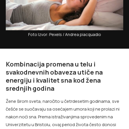
Foto Izvor: Pexels / Andrea piacquadio
Kombinacija promena u telu i
svakodnevnih obaveza utiče na
energiju i kvalitet sna kod žena
srednjih godina
Žene širom sveta, naročito u četrdesetim godinama, sve
češće se suočavaju sa osećajem umora koji ne prolazi ni
nakon noći sna. Prema istraživanjima sprovedenim na
Univerzitetu u Bristolu, ovaj period života često donosi