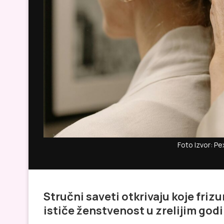
Foto Izvor: Pe
Stručni saveti otkrivaju koje frizu
ističe ženstvenost u zrelijim go