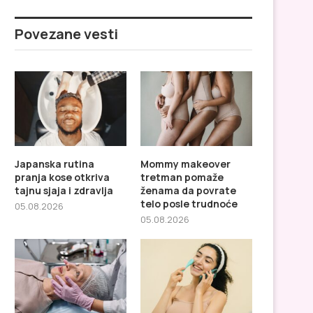
Povezane vesti
Japanska rutina
Mommy makeover
pranja kose otkriva
tretman pomaže
tajnu sjaja i zdravlja
ženama da povrate
telo posle trudnoće
05.08.2026
05.08.2026