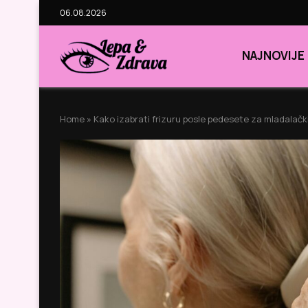
06.08.2026
NAJNOVIJE
Home
»
Kako izabrati frizuru posle pedesete za mladalački