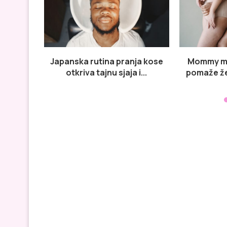
Japanska rutina pranja kose
Mommy ma
otkriva tajnu sjaja i...
pomaže ž