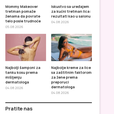
Mommy Makeover
Iskustvo sa uređajem
tretman pomaže
za kućni tretman lica:
ženama da povrate
rezultati kao u salonu
telo posle trudnoće
04.08.2026
05.08.2026
Iskustvo sa uređajem za kućni
Najbolji šamponi za tan
tretman lica: rezultati...
prema mišljenju derma
Najbolji šamponi za
Najbolje kreme za lice
tanku kosu prema
sa zaštitnim faktorom
mišljenju
za žene prema
dermatologa
preporuci
dermatologa
04.08.2026
04.08.2026
Pratite nas