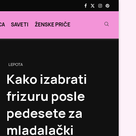
CA
SAVETI
ŽENSKE PRIČE
LEPOTA
Kako izabrati
frizuru posle
pedesete za
mladalački