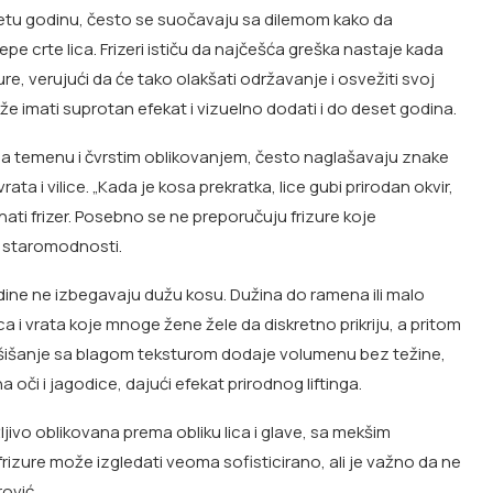
tu godinu, često se suočavaju sa dilemom kako da
lepe crte lica. Frizeri ističu da najčešća greška nastaje kada
re, verujući da će tako olakšati održavanje i osvežiti svoj
že imati suprotan efekat i vizuelno dodati i do deset godina.
na temenu i čvrstim oblikovanjem, često naglašavaju znake
ata i vilice. „Kada je kosa prekratka, lice gubi prirodan okvir,
nati frizer. Posebno se ne preporučuju frizure koje
i staromodnosti.
ne ne izbegavaju dužu kosu. Dužina do ramena ili malo
ica i vrata koje mnoge žene žele da diskretno prikriju, a pritom
šišanje sa blagom teksturom dodaje volumenu bez težine,
 oči i jagodice, dajući efekat prirodnog liftinga.
jivo oblikovana prema obliku lica i glave, sa mekšim
e frizure može izgledati veoma sofisticirano, ali je važno da ne
rović.