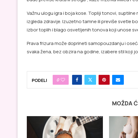
Važnu ulogu igra i boja kose. Topliji tonovi, suptilne 
izgleda zdravije. Izuzetno tamne ili previše svetle b
izbor toplih i blago osvetljenih tonova koji unose s
Prava frizura može doprineti samopouzdanju i oseć
svaka žena, bez obzira na godine, izabere stil koji 
0
PODELI
MOŽDA Ć