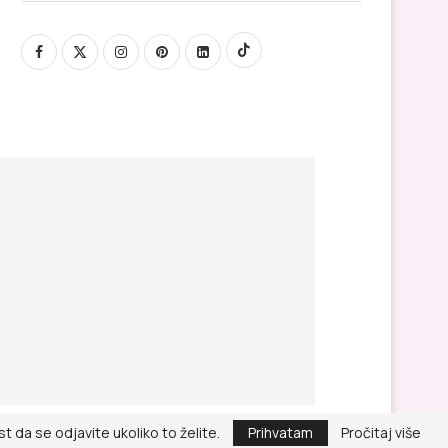
 da se odjavite ukoliko to želite.
Prihvatam
Pročitaj više