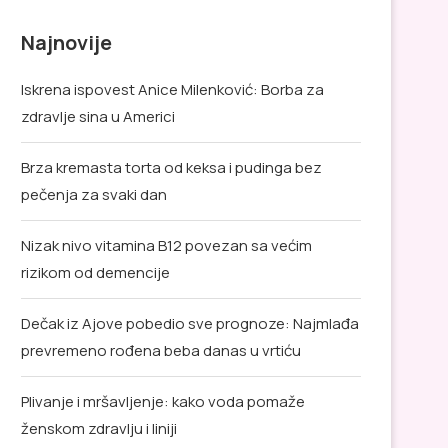
Najnovije
Iskrena ispovest Anice Milenković: Borba za
zdravlje sina u Americi
Brza kremasta torta od keksa i pudinga bez
pečenja za svaki dan
Nizak nivo vitamina B12 povezan sa većim
rizikom od demencije
Dečak iz Ajove pobedio sve prognoze: Najmlađa
prevremeno rođena beba danas u vrtiću
Plivanje i mršavljenje: kako voda pomaže
ženskom zdravlju i liniji