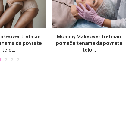
keover tretman
Mommy Makeover tretman
enama da povrate
pomaže ženama da povrate
telo...
telo...