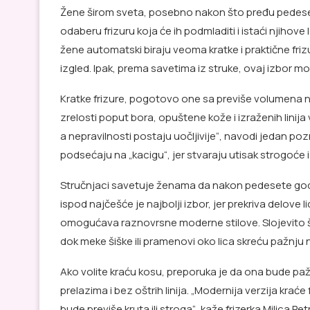
Žene širom sveta, posebno nakon što pređu pedese
odaberu frizuru koja će ih podmladiti i istaći njihove 
žene automatski biraju veoma kratke i praktične frizu
izgled. Ipak, prema savetima iz struke, ovaj izbor mo
Kratke frizure, pogotovo one sa previše volumena 
zrelosti poput bora, opuštene kože i izraženih linija vr
a nepravilnosti postaju uočljivije“, navodi jedan poz
podsećaju na „kacigu“, jer stvaraju utisak strogoće 
Stručnjaci savetuje ženama da nakon pedesete godi
ispod najčešće je najbolji izbor, jer prekriva delove l
omogućava raznovrsne moderne stilove. Slojevito 
dok meke šiške ili pramenovi oko lica skreću pažnju na
Ako volite kraću kosu, preporuka je da ona bude pažl
prelazima i bez oštrih linija. „Modernija verzija krać
bude previše kruta ili stroga“, kaže frizerka Milica Pet