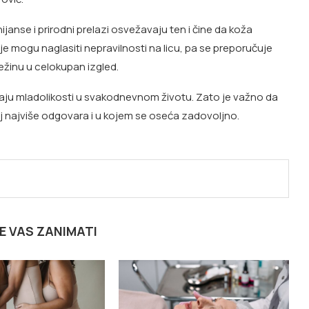
nijanse i prirodni prelazi osvežavaju ten i čine da koža
oje mogu naglasiti nepravilnosti na licu, pa se preporučuje
vežinu u celokupan izgled.
aju mladolikosti u svakodnevnom životu. Zato je važno da
joj najviše odgovara i u kojem se oseća zadovoljno.
E VAS ZANIMATI