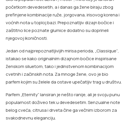
početkom devedesetih, a i danas ga žene biraju zbog
prefinjene kombinacije ruže, jorgovana, irisovog korena i
voćnih nota u toploj bazi. Prepoznatljiv dizajn bočice i
zaštitno lice poznate glumice dodatno su doprineli
njegovoj ikoničnosti.
Jedan od najprepoznatljivijih mirisa perioda, „Classique“,
istakao se kako originalnim dizajnom bočice inspirisane
ženskom siluetom, tako i jedinstvenom kombinacijom
cvetnih i začinskih nota. Za mnoge žene, ovo je bio
parfem kojim su želele da ostave upečatljiv trag u društvu.
Parfem „Eternity“ lansiran je nešto ranije, ali je svoju punu
popularnost doživeo tek u devedesetim. Senzualne note
belog cveća, citrusa i drveta čine ga večnim izborom za
svakodnevnu eleganciju.