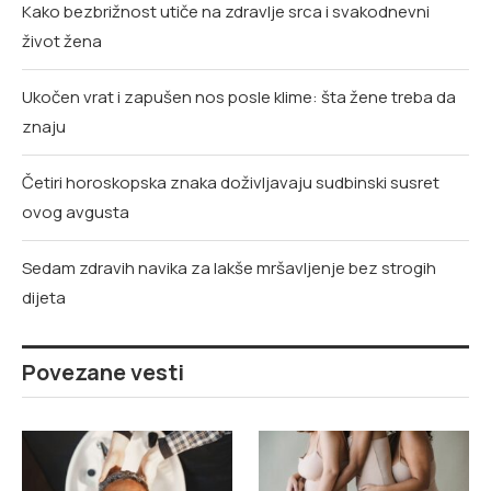
Kako bezbrižnost utiče na zdravlje srca i svakodnevni
život žena
Ukočen vrat i zapušen nos posle klime: šta žene treba da
znaju
Četiri horoskopska znaka doživljavaju sudbinski susret
ovog avgusta
Sedam zdravih navika za lakše mršavljenje bez strogih
dijeta
Povezane vesti