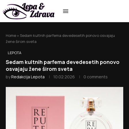
Home
»
Sedam kultnih parfema devedesetih ponovo osvajaju
žene širom sveta
LEPOTA
Sedam kultnih parfema devedesetih ponovo
osvajaju žene širom sveta
by
Redakcija Lepota
10.02.2026
0 comments