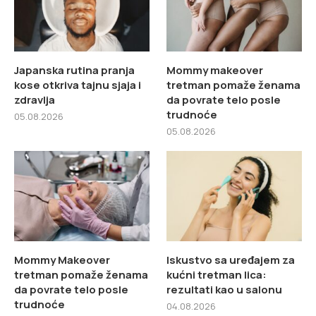
Japanska rutina pranja
Mommy makeover
kose otkriva tajnu sjaja i
tretman pomaže ženama
zdravlja
da povrate telo posle
trudnoće
05.08.2026
05.08.2026
Mommy Makeover
Iskustvo sa uređajem za
tretman pomaže ženama
kućni tretman lica:
da povrate telo posle
rezultati kao u salonu
trudnoće
04.08.2026