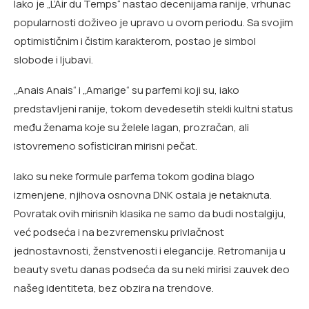
Iako je „L’Air du Temps“ nastao decenijama ranije, vrhunac
popularnosti doživeo je upravo u ovom periodu. Sa svojim
optimističnim i čistim karakterom, postao je simbol
slobode i ljubavi.
„Anais Anais“ i „Amarige“ su parfemi koji su, iako
predstavljeni ranije, tokom devedesetih stekli kultni status
među ženama koje su želele lagan, prozračan, ali
istovremeno sofisticiran mirisni pečat.
Iako su neke formule parfema tokom godina blago
izmenjene, njihova osnovna DNK ostala je netaknuta.
Povratak ovih mirisnih klasika ne samo da budi nostalgiju,
već podseća i na bezvremensku privlačnost
jednostavnosti, ženstvenosti i elegancije. Retromanija u
beauty svetu danas podseća da su neki mirisi zauvek deo
našeg identiteta, bez obzira na trendove.