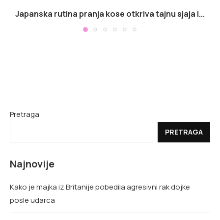
Japanska rutina pranja kose otkriva tajnu sjaja i...
Pretraga
PRETRAGA
Najnovije
Kako je majka iz Britanije pobedila agresivni rak dojke
posle udarca