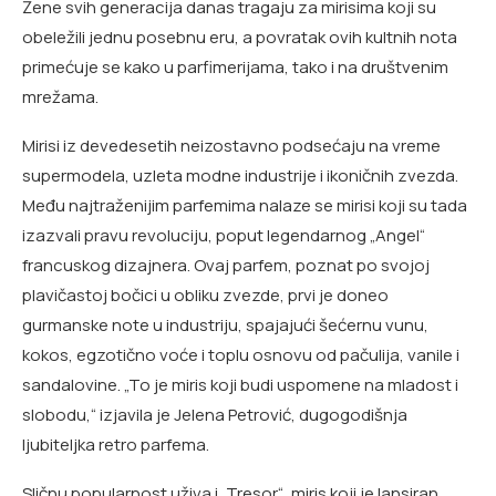
Žene svih generacija danas tragaju za mirisima koji su
obeležili jednu posebnu eru, a povratak ovih kultnih nota
primećuje se kako u parfimerijama, tako i na društvenim
mrežama.
Mirisi iz devedesetih neizostavno podsećaju na vreme
supermodela, uzleta modne industrije i ikoničnih zvezda.
Među najtraženijim parfemima nalaze se mirisi koji su tada
izazvali pravu revoluciju, poput legendarnog „Angel“
francuskog dizajnera. Ovaj parfem, poznat po svojoj
plavičastoj bočici u obliku zvezde, prvi je doneo
gurmanske note u industriju, spajajući šećernu vunu,
kokos, egzotično voće i toplu osnovu od pačulija, vanile i
sandalovine. „To je miris koji budi uspomene na mladost i
slobodu,“ izjavila je Jelena Petrović, dugogodišnja
ljubiteljka retro parfema.
Sličnu popularnost uživa i „Tresor“, miris koji je lansiran