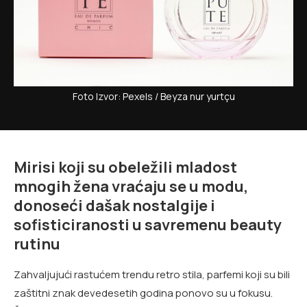
Foto Izvor: Pexels / Beyza nur yurtçu
Mirisi koji su obeležili mladost
mnogih žena vraćaju se u modu,
donoseći dašak nostalgije i
sofisticiranosti u savremenu beauty
rutinu
Zahvaljujući rastućem trendu retro stila, parfemi koji su bili
zaštitni znak devedesetih godina ponovo su u fokusu.