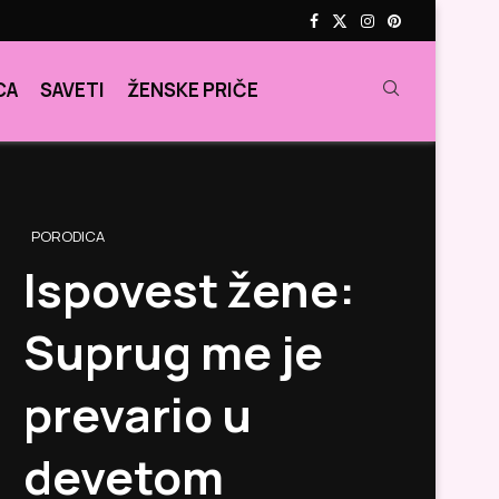
CA
SAVETI
ŽENSKE PRIČE
PORODICA
Ispovest žene:
Suprug me je
prevario u
devetom