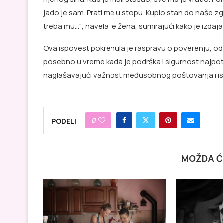
jado je sam. Prati me u stopu. Kupio stan do naše zg
treba mu…“, navela je žena, sumirajući kako je izdaj
Ova ispovest pokrenula je raspravu o poverenju, o
posebno u vreme kada je podrška i sigurnost najpotr
naglašavajući važnost međusobnog poštovanja i isk
0
PODELI
MOŽDA Ć