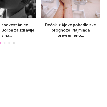
 ispovest Anice
Dečak iz Ajove pobedio sve
K
: Borba za zdravlje
prognoze: Najmlađa
sina...
prevremeno...