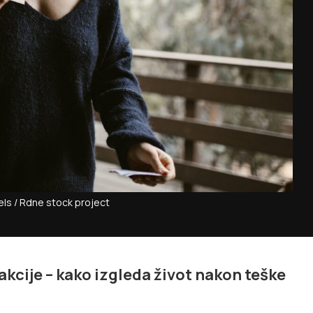
els / Rdne stock project
eakcije – kako izgleda život nakon teške