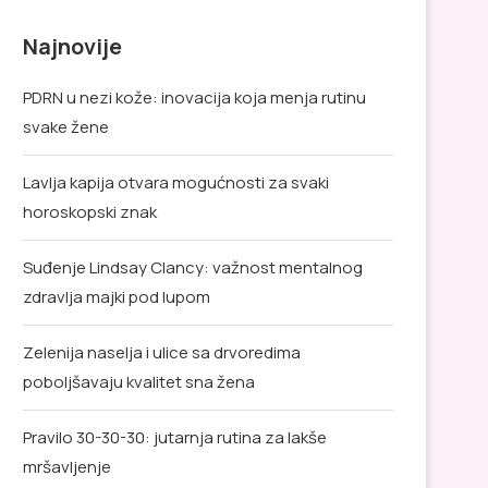
Najnovije
PDRN u nezi kože: inovacija koja menja rutinu
svake žene
Lavlja kapija otvara mogućnosti za svaki
horoskopski znak
Suđenje Lindsay Clancy: važnost mentalnog
zdravlja majki pod lupom
Zelenija naselja i ulice sa drvoredima
poboljšavaju kvalitet sna žena
Pravilo 30-30-30: jutarnja rutina za lakše
mršavljenje