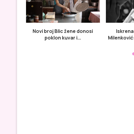
Novi broj Blic žene donosi
Iskrena
poklon kuvar i...
Milenković