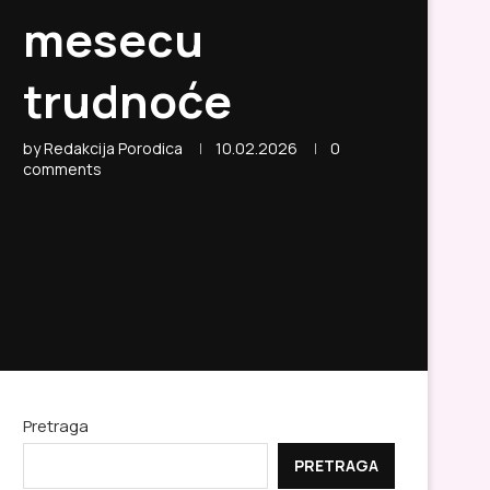
mesecu
trudnoće
by
Redakcija Porodica
10.02.2026
0
comments
Pretraga
PRETRAGA