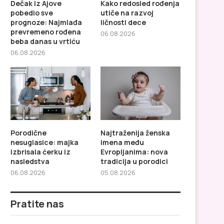
Dečak iz Ajove
Kako redosled rođenja
pobedio sve
utiče na razvoj
prognoze: Najmlađa
ličnosti dece
prevremeno rođena
06.08.2026
beba danas u vrtiću
ako redosled rođenja utiče na
Porodične nesuglasice
06.08.2026
razvoj ličnosti dece
izbrisala ćerku iz nasl
Porodične
Najtraženija ženska
nesuglasice: majka
imena među
izbrisala ćerku iz
Evropljanima: nova
nasledstva
tradicija u porodici
06.08.2026
05.08.2026
Pratite nas