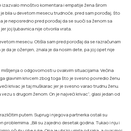
e je izazvalo mnoštvo komentara i empatije žena širom
dok je bila u devetom mesecu trudnoće, pred sam porođaj, što
čila je neposredno pred porođaj da se suoči sa ženom sa
jer joj ljubavnica nije otvorila vrata.
u devetom mesecu. Otišla sam pred porođaj da se razračunam
 je da je oženjen, znala je da nosim dete, pa joj opet nije
mišljenja o odgovornosti u ovakvim situacijama. Većina
 ga glavnim krivcem zbog toga što je svesno povredio ženu
jveći krivac je taj muškarac jer je svesno varao trudnu ženu.
u vezu s drugom ženom. On je najveći krivac“, glasi jedan od
 različitim putem. Suprug i njegova partnerka ostali su
n problemima. „Bili su zajedno desetak godina. Tukao i nju i
olomio očuhu obe ruke. Ona je ubrzo umrla od raka, a ovaj moj