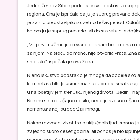
Jedna žena iz Srbije podelila je svoje iskustvo koj
regiona. Ona je ispričala da ju je suprug prevario 
je za nju predstavljalo izuzetno težak period. Odlu
kojom ju je suprug prevario, ali do susreta nije došlo 
„Moj prvi muž me je prevario dok sam bila trudna 
sa njom. Na sreću po mene, nije otvorila vrata. Znala
smetalo“, ispričala je ova žena.
Njeno iskustvo podstaklo je mnoge da podele svoja 
komentara bila je usmerena na supruga, smatrajući
u najosetljivijem trenutku njenog života. „Jedini i na
Nije mu se to slučajno desilo, nego je svesno ušao 
komentara koji su podržali mnogi.
Nakon razvoda, život troje uključenih ljudi krenuo je
zajedno skoro deset godina, ali odnos je bio ispunje
njenog sina. Kad je mali stasao, sve mu je vratio. P