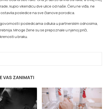
rade, kupio vikendicu dve ulice od naše. Ćeru ne viđa, ne
a ostavila posledice na sve članove porodica.
dgovornosti i posledicama odluka u partnerskim odnosima,
ebnija. Mnoge žene su se prepoznale u njenoj priči,
renosti u braku.
E VAS ZANIMATI