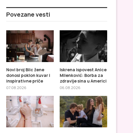
Povezane vesti
Novi broj Blic žene
Iskrena ispovest Anice
donosi poklon kuvar i
Milenković: Borba za
inspirativne priče
zdravlje sina u Americi
07.08.2026
06.08.2026