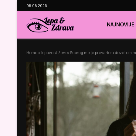
08.08.2026
NAJNOVIJE
Home
»
Ispovest žene: Suprug me je prevario u devetom