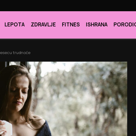
LEPOTA
ZDRAVLJE
FITNES
ISHRANA
PORODI
 mesecu trudnoće