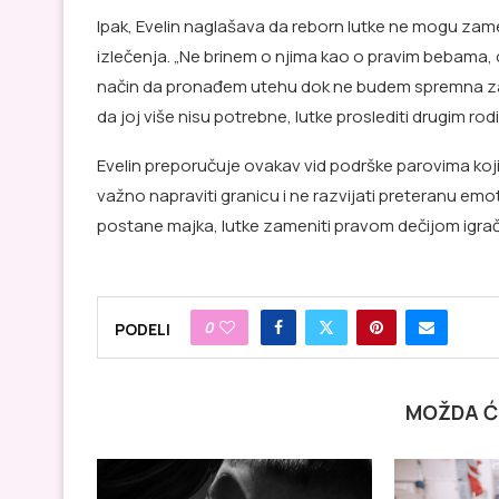
Ipak, Evelin naglašava da reborn lutke ne mogu zame
izlečenja. „Ne brinem o njima kao o pravim bebama, d
način da pronađem utehu dok ne budem spremna za s
da joj više nisu potrebne, lutke proslediti drugim rodi
Evelin preporučuje ovakav vid podrške parovima koji
važno napraviti granicu i ne razvijati preteranu em
postane majka, lutke zameniti pravom dečijom igr
0
PODELI
MOŽDA Ć