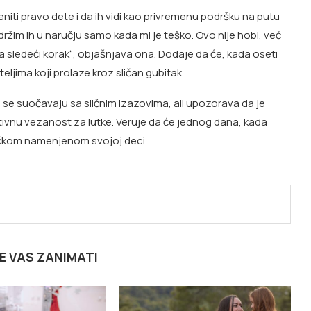
niti pravo dete i da ih vidi kao privremenu podršku na putu
ržim ih u naručju samo kada mi je teško. Ovo nije hobi, već
ledeći korak“, objašnjava ona. Dodaje da će, kada oseti
teljima koji prolaze kroz sličan gubitak.
 se suočavaju sa sličnim izazovima, ali upozorava da je
otivnu vezanost za lutke. Veruje da će jednog dana, kada
ačkom namenjenom svojoj deci.
E VAS ZANIMATI