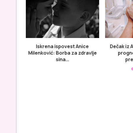
Iskrena ispovest Anice
Dečak iz 
Milenković: Borba za zdravlje
progn
sina...
pre