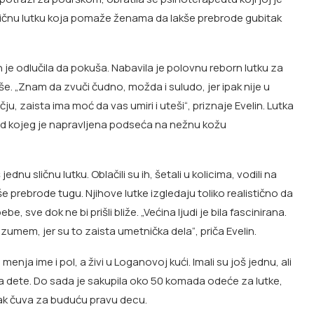
stičnu lutku koja pomaže ženama da lakše prebrode gubitak
in je odlučila da pokuša. Nabavila je polovnu reborn lutku za
še. „Znam da zvuči čudno, možda i suludo, jer ipak nije u
ju, zaista ima moć da vas umiri i uteši“, priznaje Evelin. Lutka
l od kojeg je napravljena podseća na nežnu kožu
dnu sličnu lutku. Oblačili su ih, šetali u kolicima, vodili na
še prebrode tugu. Njihove lutke izgledaju toliko realistično da
e, sve dok ne bi prišli bliže. „Većina ljudi je bila fascinirana.
zumem, jer su to zaista umetnička dela“, priča Evelin.
enja ime i pol, a živi u Loganovoj kući. Imali su još jednu, ali
ubila dete. Do sada je sakupila oko 50 komada odeće za lutke,
 ipak čuva za buduću pravu decu.