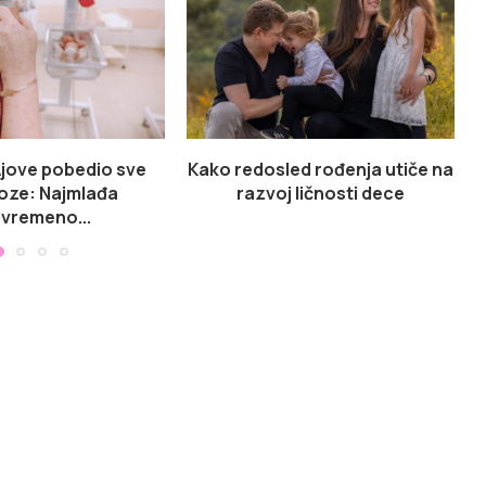
Ajove pobedio sve
Kako redosled rođenja utiče na
oze: Najmlađa
razvoj ličnosti dece
vremeno...