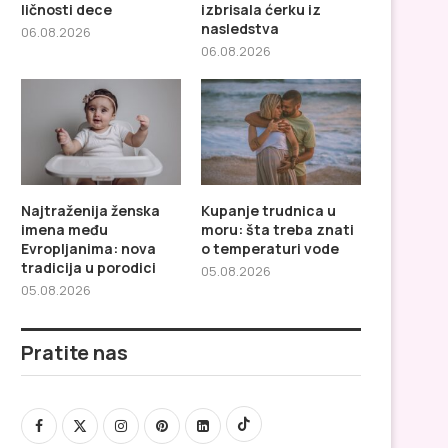
ličnosti dece
izbrisala ćerku iz
nasledstva
06.08.2026
06.08.2026
Porodične nesuglasice: majka
Najtraženija ženska 
izbrisala ćerku iz nasledstva
među Evropljanima: 
tradicija u...
Najtraženija ženska
Kupanje trudnica u
imena među
moru: šta treba znati
Evropljanima: nova
o temperaturi vode
tradicija u porodici
05.08.2026
05.08.2026
Pratite nas