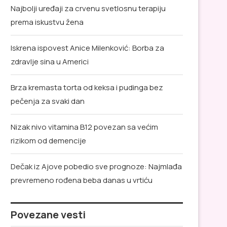
Najbolji uređaji za crvenu svetlosnu terapiju
prema iskustvu žena
Iskrena ispovest Anice Milenković: Borba za
zdravlje sina u Americi
Brza kremasta torta od keksa i pudinga bez
pečenja za svaki dan
Nizak nivo vitamina B12 povezan sa većim
rizikom od demencije
Dečak iz Ajove pobedio sve prognoze: Najmlađa
prevremeno rođena beba danas u vrtiću
Povezane vesti