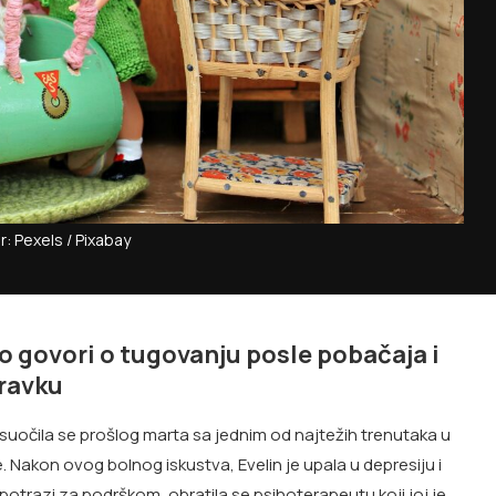
r: Pexels / Pixabay
o govori o tugovanju posle pobačaja i
oravku
 suočila se prošlog marta sa jednim od najtežih trenutaka u
 Nakon ovog bolnog iskustva, Evelin je upala u depresiju i
 potrazi za podrškom, obratila se psihoterapeutu koji joj je