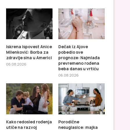
Iskrena ispovest Anice
Dečak iz Ajove
Milenković: Borba za
pobedio sve
zdravlje sina u Americi
prognoze: Najmlađa
prevremeno rođena
06.08.2026
beba danas u vrtiću
06.08.2026
Kako redosled rođenja
Porodične
utiče na razvoj
nesuglasice: majka