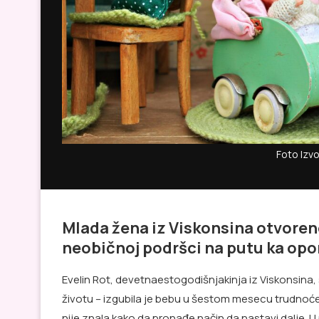
Foto Izvo
Mlada žena iz Viskonsina otvoren
neobičnoj podršci na putu ka op
Evelin Rot, devetnaestogodišnjakinja iz Viskonsina,
životu – izgubila je bebu u šestom mesecu trudnoće.
nije znala kako da pronađe način da nastavi dalje. U