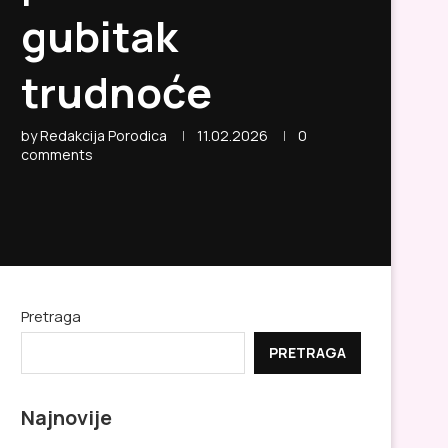
gubitak
trudnoće
by
Redakcija Porodica
11.02.2026
0
comments
Pretraga
PRETRAGA
Najnovije