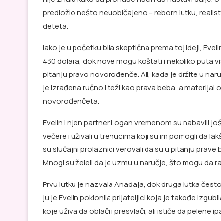
predložio nešto neuobičajeno – reborn lutku, reali
deteta.
Iako je u početku bila skeptična prema toj ideji, Evel
430 dolara, dok nove mogu koštati i nekoliko puta vi
pitanju pravo novorođenče. Ali, kada je držite u naruč
je izrađena ručno i teži kao prava beba, a materija
novorođenčeta.
Evelin i njen partner Logan vremenom su nabavili još je
večere i uživali u trenucima koji su im pomogli da lak
su slučajni prolaznici verovali da su u pitanju prave beb
Mnogi su želeli da je uzmu u naručje, što mogu da ra
Prvu lutku je nazvala Anadaja, dok druga lutka često m
ju je Evelin poklonila prijateljici koja je takođe izg
koje uživa da oblači i presvlači, ali ističe da pelene