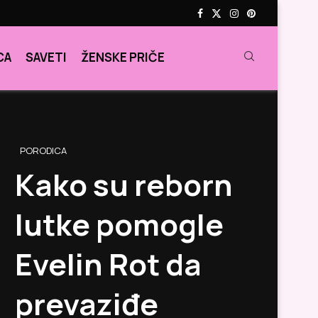
CA
SAVETI
ŽENSKE PRIČE
PORODICA
Kako su reborn
lutke pomogle
Evelin Rot da
prevaziđe