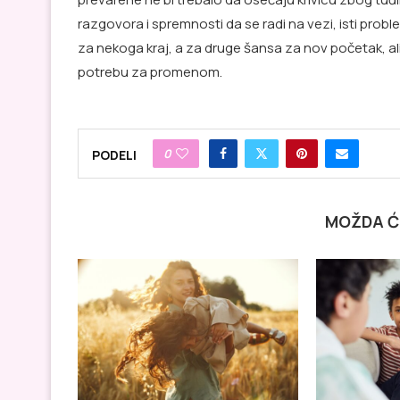
razgovora i spremnosti da se radi na vezi, isti prob
za nekoga kraj, a za druge šansa za nov početak, al
potrebu za promenom.
0
PODELI
MOŽDA Ć