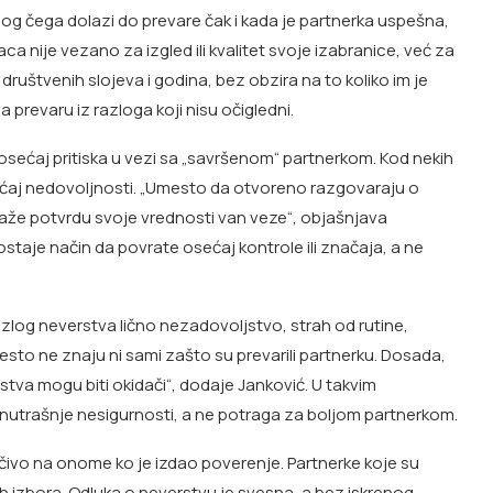
og čega dolazi do prevare čak i kada je partnerka uspešna,
a nije vezano za izgled ili kvalitet svoje izabranice, već za
h društvenih slojeva i godina, bez obzira na to koliko im je
 prevaru iz razloga koji nisu očigledni.
osećaj pritiska u vezi sa „savršenom“ partnerkom. Kod nekih
ećaj nedovoljnosti. „Umesto da otvoreno razgovaraju o
raže potvrdu svoje vrednosti van veze“, objašnjava
staje način da povrate osećaj kontrole ili značaja, a ne
zlog neverstva lično nezadovoljstvo, strah od rutine,
često ne znaju ni sami zašto su prevarili partnerku. Dosada,
jstva mogu biti okidači“, dodaje Janković. U takvim
nutrašnje nesigurnosti, a ne potraga za boljom partnerkom.
učivo na onome ko je izdao poverenje. Partnerke koje su
ih izbora. Odluka o neverstvu je svesna, a bez iskrenog