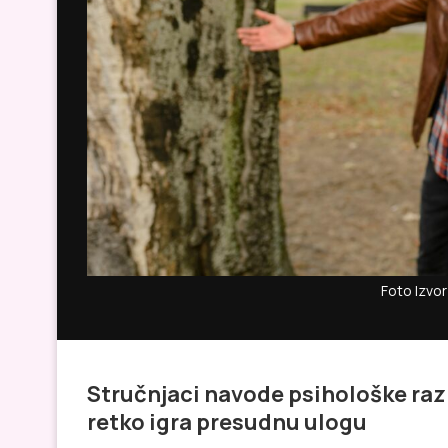
Foto Izvor
Stručnjaci navode psihološke razl
retko igra presudnu ulogu