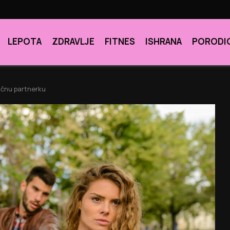
LEPOTA
ZDRAVLJE
FITNES
ISHRANA
PORODI
lačnu partnerku