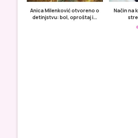
Anica Milenković otvoreno o
Način na 
detinjstvu: bol, oproštaj i...
stre