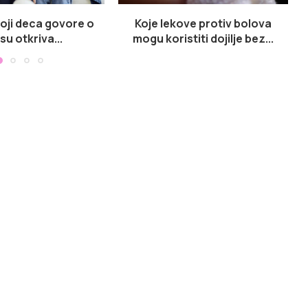
koji deca govore o
Koje lekove protiv bolova
su otkriva...
mogu koristiti dojilje bez...