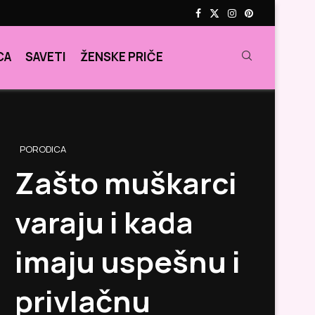
CA
SAVETI
ŽENSKE PRIČE
PORODICA
Zašto muškarci
varaju i kada
imaju uspešnu i
privlačnu