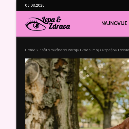
08.08.2026
NAJNOVIJE
Home
»
Zašto muškarci varaju i kada imaju uspešnu i priv