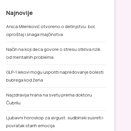
Najnovije
Anica Milenković otvoreno o detinjstvu: bol,
oproštaj i snaga majčinstva
Način na koji deca govore o stresu otkriva rizik
od mentalnih problema
GLP-1 lekovi mogu usporiti napredovanje bolesti
bubrega kod žena
Najzdravija hrana na svetu prema doktoru
Čubrilu
Ljubavni horoskop za avgust: sudbinski susreti i
povratak starih emocija