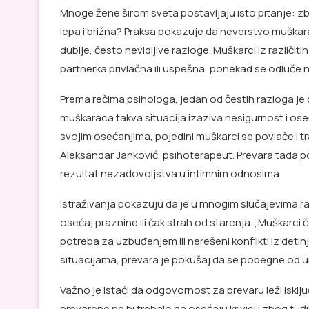
Mnoge žene širom sveta postavljaju isto pitanje: zb
lepa i brižna? Praksa pokazuje da neverstvo muškarac
dublje, često nevidljive razloge. Muškarci iz različiti
partnerka privlačna ili uspešna, ponekad se odluče na
Prema rečima psihologa, jedan od čestih razloga je 
muškaraca takva situacija izaziva nesigurnost i os
svojim osećanjima, pojedini muškarci se povlače i t
Aleksandar Janković, psihoterapeut. Prevara tada po
rezultat nezadovoljstva u intimnim odnosima.
Istraživanja pokazuju da je u mnogim slučajevima ra
osećaj praznine ili čak strah od starenja. „Muškarci 
potreba za uzbuđenjem ili nerešeni konflikti iz detin
situacijama, prevara je pokušaj da se pobegne od u
Važno je istaći da odgovornost za prevaru leži isklj
prevarene ne bi trebalo da osećaju krivicu zbog tuđ