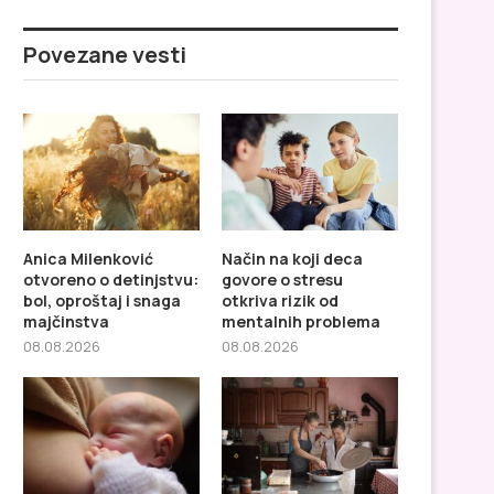
Povezane vesti
Anica Milenković
Način na koji deca
otvoreno o detinjstvu:
govore o stresu
bol, oproštaj i snaga
otkriva rizik od
majčinstva
mentalnih problema
08.08.2026
08.08.2026