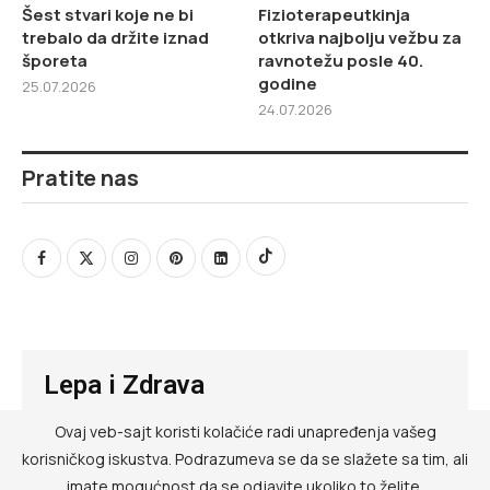
Šest stvari koje ne bi
Fizioterapeutkinja
trebalo da držite iznad
otkriva najbolju vežbu za
šporeta
ravnotežu posle 40.
godine
25.07.2026
24.07.2026
Pratite nas
Lepa i Zdrava
Ovaj veb-sajt koristi kolačiće radi unapređenja vašeg
@ RED MEDIA GROUP 2026
korisničkog iskustva. Podrazumeva se da se slažete sa tim, ali
Kontakt
imate mogućnost da se odjavite ukoliko to želite.