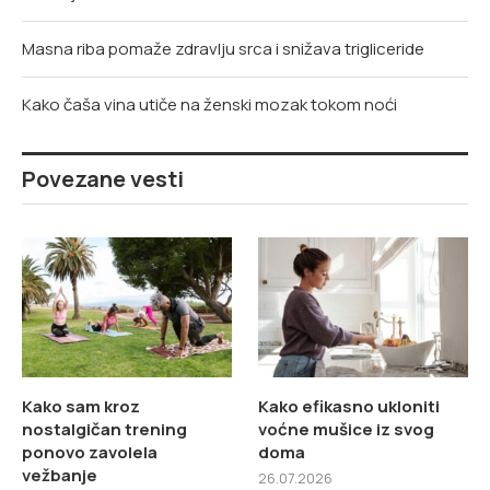
Masna riba pomaže zdravlju srca i snižava trigliceride
Kako čaša vina utiče na ženski mozak tokom noći
Povezane vesti
Kako sam kroz
Kako efikasno ukloniti
nostalgičan trening
voćne mušice iz svog
ponovo zavolela
doma
vežbanje
26.07.2026