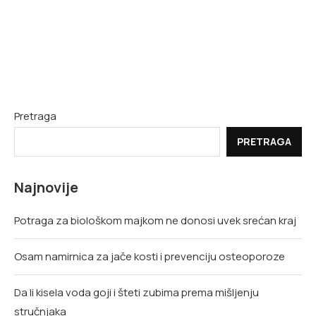
Pretraga
PRETRAGA
Najnovije
Potraga za biološkom majkom ne donosi uvek srećan kraj
Osam namirnica za jače kosti i prevenciju osteoporoze
Da li kisela voda goji i šteti zubima prema mišljenju
stručnjaka