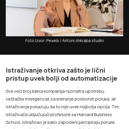
Foto Izvor: Pexels / Antoni shkraba studio
Istraživanje otkriva zašto je lični
pristup uvek bolji od automatizacije
Sve veći broj lidera kompanija razmatra upotrebu
veštačke inteligencije za kreiranje poslovnih poruka, ali
istraživanja pokazuju da to nije uvek najbolja opcija. Tim
istraživača uključujući profesore sa Harvard Business
School, istraživao je kako zaposleni percipiraju poruke