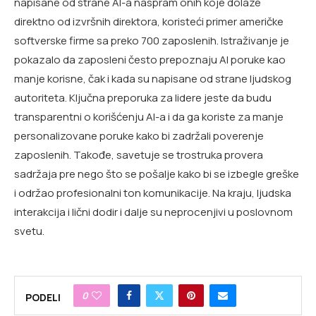
napisane od strane AI-a naspram onih koje dolaze
direktno od izvršnih direktora, koristeći primer američke
softverske firme sa preko 700 zaposlenih. Istraživanje je
pokazalo da zaposleni često prepoznaju AI poruke kao
manje korisne, čak i kada su napisane od strane ljudskog
autoriteta. Ključna preporuka za lidere jeste da budu
transparentni o korišćenju AI-a i da ga koriste za manje
personalizovane poruke kako bi zadržali poverenje
zaposlenih. Takođe, savetuje se trostruka provera
sadržaja pre nego što se pošalje kako bi se izbegle greške
i održao profesionalni ton komunikacije. Na kraju, ljudska
interakcija i lični dodir i dalje su neprocenjivi u poslovnom
svetu.
0
PODELI