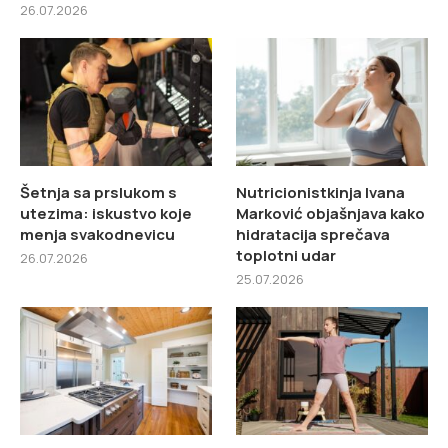
26.07.2026
Šetnja sa prslukom s
Nutricionistkinja Ivana
utezima: iskustvo koje
Marković objašnjava kako
menja svakodnevicu
hidratacija sprečava
toplotni udar
26.07.2026
25.07.2026