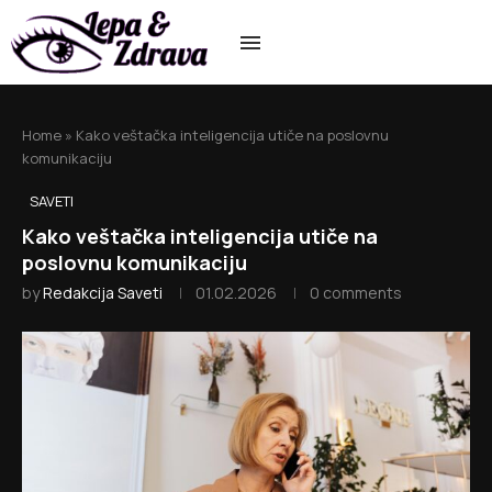
Home
»
Kako veštačka inteligencija utiče na poslovnu
komunikaciju
SAVETI
Kako veštačka inteligencija utiče na
poslovnu komunikaciju
by
Redakcija Saveti
01.02.2026
0 comments