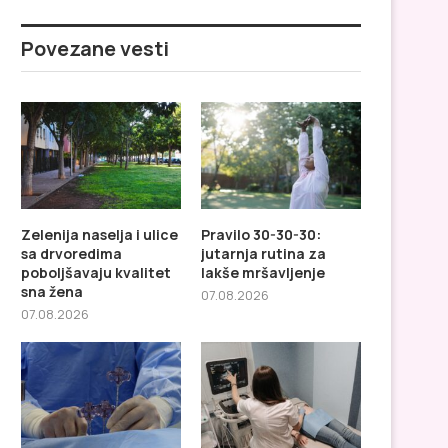
Povezane vesti
Zelenija naselja i ulice
Pravilo 30-30-30:
sa drvoredima
jutarnja rutina za
poboljšavaju kvalitet
lakše mršavljenje
sna žena
07.08.2026
07.08.2026