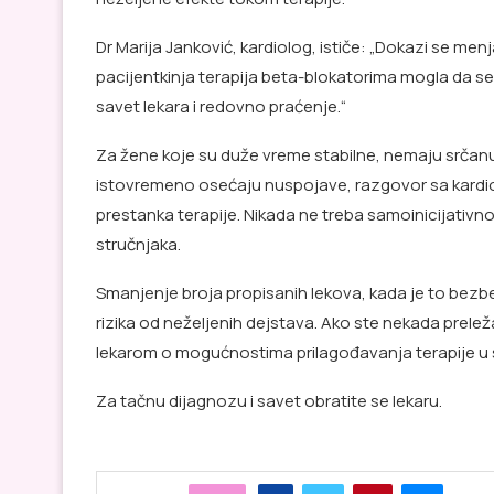
Dr Marija Janković, kardiolog, ističe: „Dokazi se menj
pacijentkinja terapija beta-blokatorima mogla da s
savet lekara i redovno praćenje.“
Za žene koje su duže vreme stabilne, nemaju srčanu 
istovremeno osećaju nuspojave, razgovor sa kardi
prestanka terapije. Nikada ne treba samoinicijativno
stručnjaka.
Smanjenje broja propisanih lekova, kada je to bezbe
rizika od neželjenih dejstava. Ako ste nekada preleža
lekarom o mogućnostima prilagođavanja terapije u 
Za tačnu dijagnozu i savet obratite se lekaru.