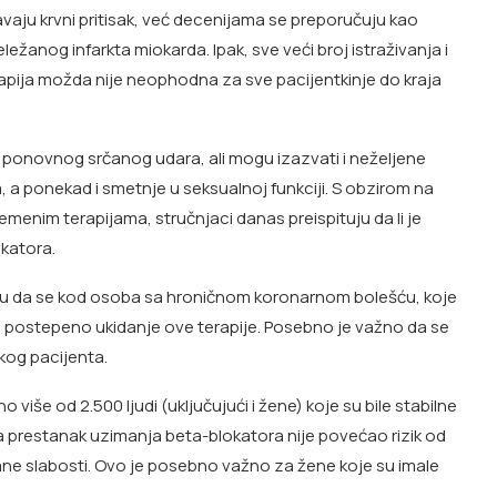
žavaju krvni pritisak, već decenijama se preporučuju kao
žanog infarkta miokarda. Ipak, sve veći broj istraživanja i
rapija možda nije neophodna za sve pacijentkinje do kraja
e ponovnog srčanog udara, ali mogu izazvati i neželjene
, a ponekad i smetnje u seksualnoj funkciji. S obzirom na
emenim terapijama, stručnjaci danas preispituju da li je
katora.
ju da se kod osoba sa hroničnom koronarnom bolešću, koje
ri postepeno ukidanje ove terapije. Posebno je važno da se
kog pacijenta.
iše od 2.500 ljudi (uključujući i žene) koje su bile stabilne
a prestanak uzimanja beta-blokatora nije povećao rizik od
rčane slabosti. Ovo je posebno važno za žene koje su imale