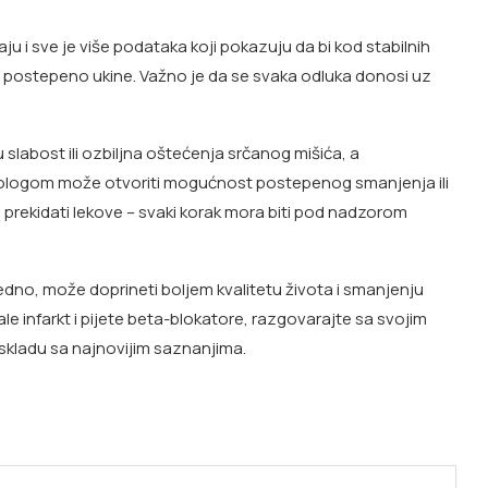
aju i sve je više podataka koji pokazuju da bi kod stabilnih
e postepeno ukine. Važno je da se svaka odluka donosi uz
slabost ili ozbiljna oštećenja srčanog mišića, a
ologom može otvoriti mogućnost postepenog smanjenja ili
 prekidati lekove – svaki korak mora biti pod nadzorom
dno, može doprineti boljem kvalitetu života i smanjenju
le infarkt i pijete beta-blokatore, razgovarajte sa svojim
skladu sa najnovijim saznanjima.