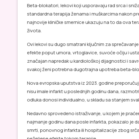
Beta-blokatori, lekovi koji usporavaju rad srca i sni
standardna terapija ženama i muškarcima nakon prele
najnovije kliničke smernice ukazuju na to da ova te
života.
Ovi lekovi su dugo smatrani ključnim za sprečavanj
efekte poput umora, vrtoglavice, suvoće očiju i usta
značajan napredak u kardiološkoj dijagnostici i savr
svakoj ženi potrebna dugotrajna upotreba beta-blo
Nova evropska uputstva iz 2023. godine preporuču
nisu imale infarkt u poslednjih godinu dana, razmot
odluka donosi individualno, u skladu sa stanjem sva
Nedavno sprovedeno istraživanje, u kojem je praćeno v
najmanje godinu dana posle infarkta, pokazalo je d
smrti, ponovnog infarkta ili hospitalizacije zbog s
neželjene efekte tokom terapije.