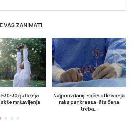
E VAS ZANIMATI
0-30-30: jutarnja
Najpouzdaniji način otkrivanja
 lakše mršavljenje
raka pankreasa: šta žene
treba...