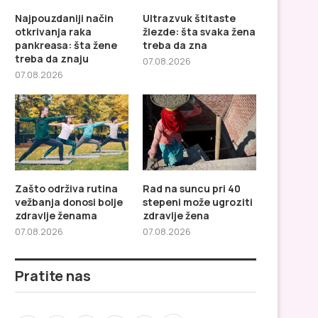
Najpouzdaniji način
Ultrazvuk štitaste
otkrivanja raka
žlezde: šta svaka žena
pankreasa: šta žene
treba da zna
treba da znaju
07.08.2026
07.08.2026
Zašto održiva rutina
Rad na suncu pri 40
vežbanja donosi bolje
stepeni može ugroziti
zdravlje ženama
zdravlje žena
Ultrazvuk štitaste žlezde: šta
Zašto održiva rutina v
07.08.2026
07.08.2026
svaka žena treba da...
donosi bolje zdravlje 
Pratite nas