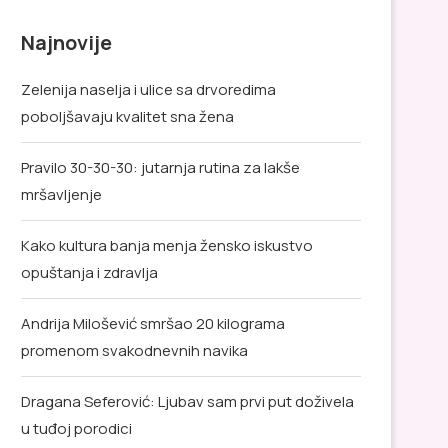
Najnovije
Zelenija naselja i ulice sa drvoredima
poboljšavaju kvalitet sna žena
Pravilo 30-30-30: jutarnja rutina za lakše
mršavljenje
Kako kultura banja menja žensko iskustvo
opuštanja i zdravlja
Andrija Milošević smršao 20 kilograma
promenom svakodnevnih navika
Dragana Seferović: Ljubav sam prvi put doživela
u tuđoj porodici