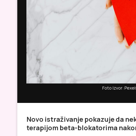
Foto Izvor: Pex
Novo istraživanje pokazuje da ne
terapijom beta-blokatorima nakon