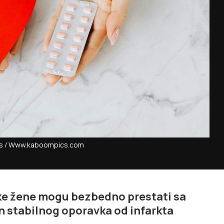
els / Www.kaboompics.com
ke žene mogu bezbedno prestati sa
 stabilnog oporavka od infarkta