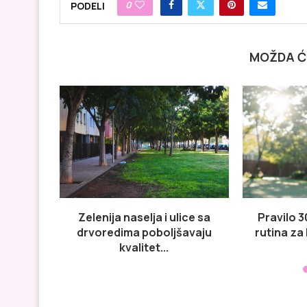
0
PODELI
MOŽDA Ć
Zelenija naselja i ulice sa
Pravilo 3
drvoredima poboljšavaju
rutina za
kvalitet...