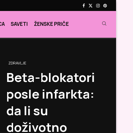
CA
SAVETI
ŽENSKE PRIČE
ZDRAVLJE
Beta-blokatori
posle infarkta:
da li su
doživotno