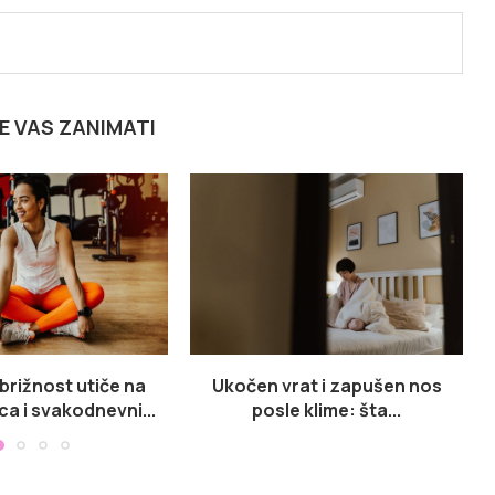
E VAS ZANIMATI
brižnost utiče na
Ukočen vrat i zapušen nos
ca i svakodnevni...
posle klime: šta...