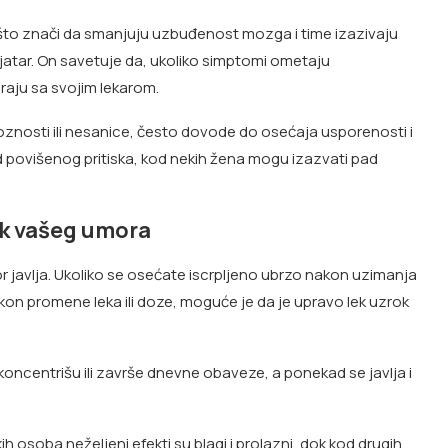
, što znači da smanjuju uzbuđenost mozga i time izazivaju
hijatar. On savetuje da, ukoliko simptomi ometaju
raju sa svojim lekarom.
oznosti ili nesanice, često dovode do osećaja usporenosti i
d povišenog pritiska, kod nekih žena mogu izazvati pad
ok vašeg umora
r javlja. Ukoliko se osećate iscrpljeno ubrzo nakon uzimanja
akon promene leka ili doze, moguće je da je upravo lek uzrok
koncentrišu ili završe dnevne obaveze, a ponekad se javlja i
h osoba neželjeni efekti su blagi i prolazni, dok kod drugih