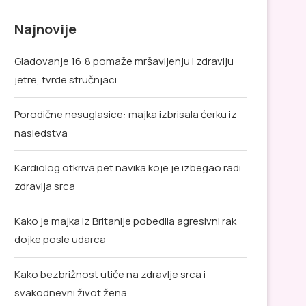
Najnovije
Gladovanje 16:8 pomaže mršavljenju i zdravlju
jetre, tvrde stručnjaci
Porodične nesuglasice: majka izbrisala ćerku iz
nasledstva
Kardiolog otkriva pet navika koje je izbegao radi
zdravlja srca
Kako je majka iz Britanije pobedila agresivni rak
dojke posle udarca
Kako bezbrižnost utiče na zdravlje srca i
svakodnevni život žena