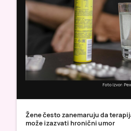
Foto Izvor: Pe
Žene često zanemaruju da terapija 
može izazvati hronični umor