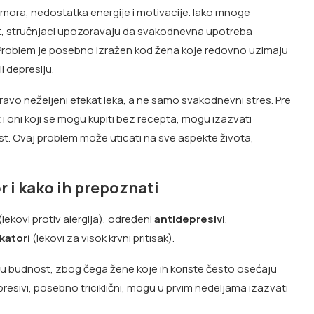
g umora, nedostatka energije i motivacije. Iako mnoge
ost, stručnjaci upozoravaju da svakodnevna upotreba
Problem je posebno izražen kod žena koje redovno uzimaju
li depresiju.
avo neželjeni efekat leka, a ne samo svakodnevni stres. Pre
t i oni koji se mogu kupiti bez recepta, mogu izazvati
st. Ovaj problem može uticati na sve aspekte života,
r i kako ih prepoznati
(lekovi protiv alergija), određeni
antidepresivi
,
katori
(lekovi za visok krvni pritisak).
išu budnost, zbog čega žene koje ih koriste često osećaju
esivi, posebno triciklični, mogu u prvim nedeljama izazvati