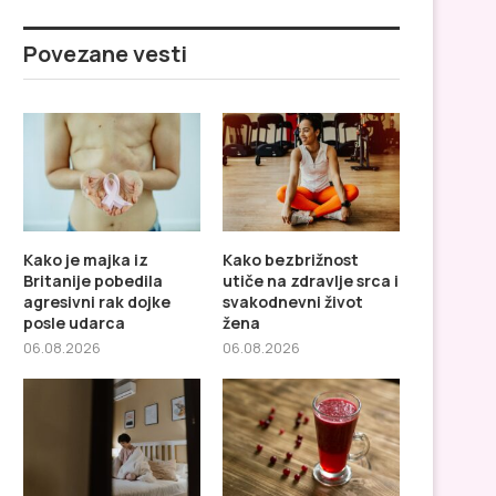
Povezane vesti
Kako je majka iz
Kako bezbrižnost
Britanije pobedila
utiče na zdravlje srca i
agresivni rak dojke
svakodnevni život
posle udarca
žena
06.08.2026
06.08.2026