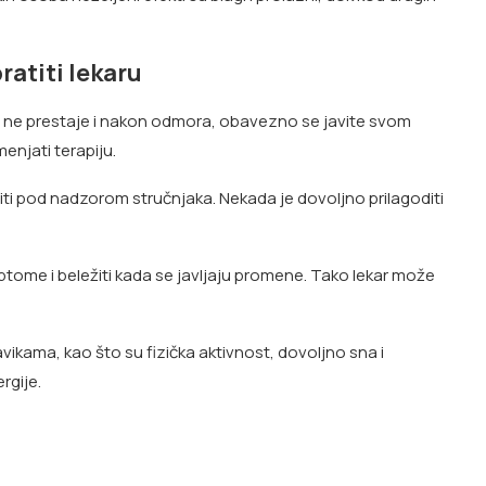
ratiti lekaru
ili ne prestaje i nakon odmora, obavezno se javite svom
menjati terapiju.
iti pod nadzorom stručnjaka. Nekada je dovoljno prilagoditi
tome i beležiti kada se javljaju promene. Tako lekar može
kama, kao što su fizička aktivnost, dovoljno sna i
rgije.