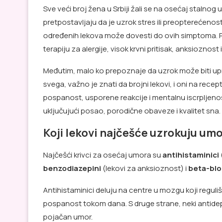
Sve veći broj žena u Srbiji žali se na osećaj stalno
pretpostavljaju da je uzrok stres ili preopterećen
određenih lekova može dovesti do ovih simptoma. 
terapiju za alergije, visok krvni pritisak, anksioznost i
Međutim, malo ko prepoznaje da uzrok može biti upr
svega, važno je znati da brojni lekovi, i oni na recep
pospanost, usporene reakcije i mentalnu iscrpljeno
uključujući posao, porodične obaveze i kvalitet sna.
Koji lekovi najčešće uzrokuju umo
Najčešći krivci za osećaj umora su
antihistaminici
benzodiazepini
(lekovi za anksioznost) i
beta-blo
Antihistaminici deluju na centre u mozgu koji regul
pospanost tokom dana. S druge strane, neki antidepr
pojačan umor.