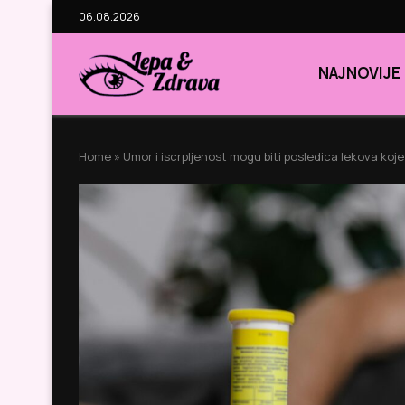
06.08.2026
NAJNOVIJE
Home
»
Umor i iscrpljenost mogu biti posledica lekova ko