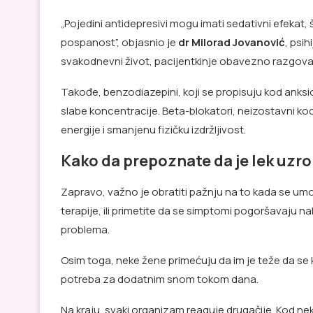
„Pojedini antidepresivi mogu imati sedativni efekat
pospanost”, objasnio je
dr Milorad Jovanović
, psi
svakodnevni život, pacijentkinje obavezno razgova
Takođe, benzodiazepini, koji se propisuju kod anksi
slabe koncentracije. Beta-blokatori, neizostavni ko
energije i smanjenu fizičku izdržljivost.
Kako da prepoznate da je lek uzr
Zapravo, važno je obratiti pažnju na to kada se umo
terapije, ili primetite da se simptomi pogoršavaju n
problema.
Osim toga, neke žene primećuju da im je teže da se 
potreba za dodatnim snom tokom dana.
Na kraju, svaki organizam reaguje drugačije. Kod neki