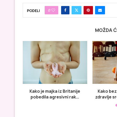
0
PODELI
MOŽDA Ć
Kako je majka iz Britanije
Kako bez
pobedila agresivni rak...
zdravlje sr