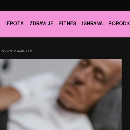
LEPOTA
ZDRAVLJE
FITNES
ISHRANA
PORODI
je redovno uzimate