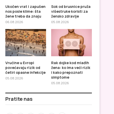
Ukočen vrat i zapušen
Sok od brusnice pruža
nos posle klime: šta
višestruke koristi za
žene treba da znaju
žensko zdravlje
06.08.2026
05.08.2026
Vrućine u Evropi
Rak dojke kod mlađih
povećavaju rizik od
žena: ko ima veći rizik
četiri opasne infekcije
i kako prepoznati
simptome
05.08.2026
05.08.2026
Pratite nas