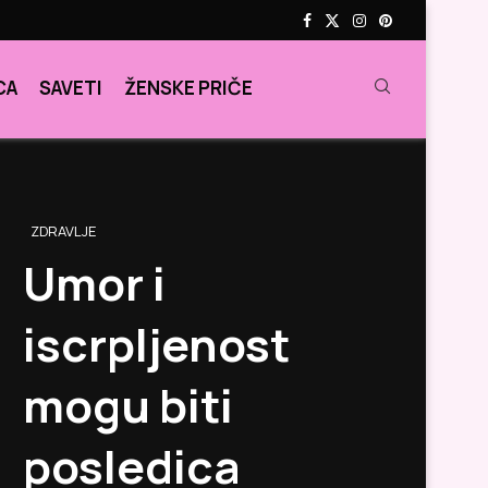
CA
SAVETI
ŽENSKE PRIČE
ZDRAVLJE
Umor i
iscrpljenost
mogu biti
posledica