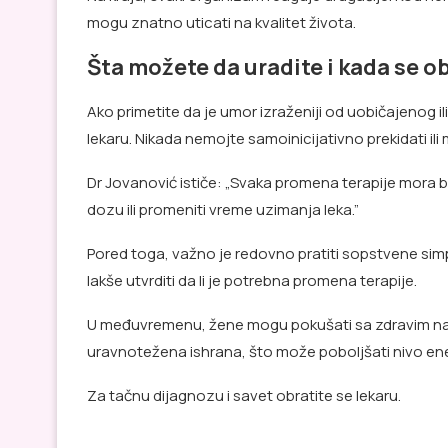
mogu znatno uticati na kvalitet života.
Šta možete da uradite i kada se ob
Ako primetite da je umor izraženiji od uobičajenog 
lekaru. Nikada nemojte samoinicijativno prekidati ili 
Dr Jovanović ističe: „Svaka promena terapije mora b
dozu ili promeniti vreme uzimanja leka.”
Pored toga, važno je redovno pratiti sopstvene simp
lakše utvrditi da li je potrebna promena terapije.
U međuvremenu, žene mogu pokušati sa zdravim navi
uravnotežena ishrana, što može poboljšati nivo ene
Za tačnu dijagnozu i savet obratite se lekaru.