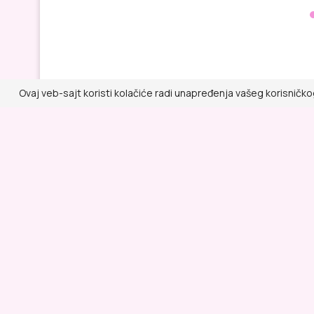
Ovaj veb-sajt koristi kolačiće radi unapređenja vašeg korisničko
Lepa i Zdrava
@ RED MEDIA GROUP 2026
Kontakt
Impressum
Politika privatnosti