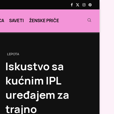
CA
SAVETI
ŽENSKE PRIČE
LEPOTA
Iskustvo sa
kućnim IPL
uređajem za
trajno