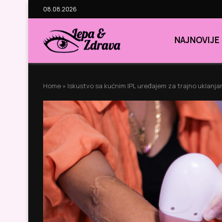
08.08.2026
NAJNOVIJE
Home
»
Iskustvo sa kućnim IPL uređajem za trajno uklanja