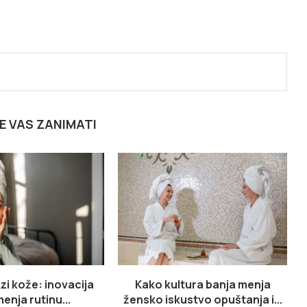
E VAS ZANIMATI
zi kože: inovacija
Kako kultura banja menja
enja rutinu...
žensko iskustvo opuštanja i...