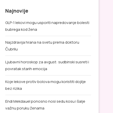
Najnovije
GLP-1 lekovi mogu usporiti napredovanje bolesti
bubrega kod žena
Najzdravija hrana na svetu prema doktoru
Čubrilu
Ljubavni horoskop za avgust: sudbinski susreti i
povratak starih emocija
Koje lekove protiv bolova mogu koristiti dojilje
bez rizika
Endi Mekdauel ponosno nosi sedu kosu i šalje
važnu poruku ženama