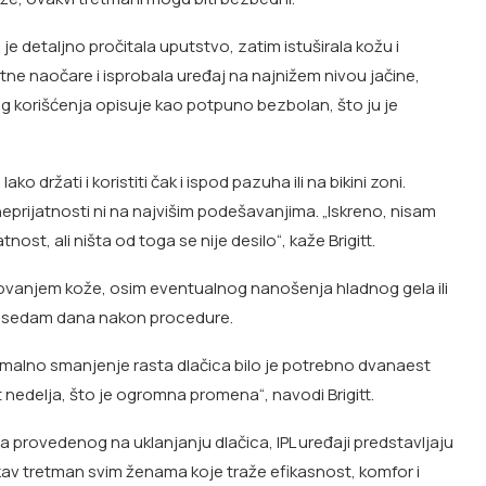
je detaljno pročitala uputstvo, zatim istuširala kožu i
titne naočare i isprobala uređaj na najnižem nivou jačine,
g korišćenja opisuje kao potpuno bezbolan, što ju je
o držati i koristiti čak i ispod pazuha ili na bikini zoni.
 neprijatnosti ni na najvišim podešavanjima. „Iskreno, nisam
nost, ali ništa od toga se nije desilo“, kaže Brigitt.
ovanjem kože, osim eventualnog nanošenja hladnog gela ili
cu sedam dana nakon procedure.
 optimalno smanjenje rasta dlačica bilo je potrebno dvanaest
st nedelja, što je ogromna promena“, navodi Brigitt.
 provedenog na uklanjanju dlačica, IPL uređaji predstavljaju
vakav tretman svim ženama koje traže efikasnost, komfor i