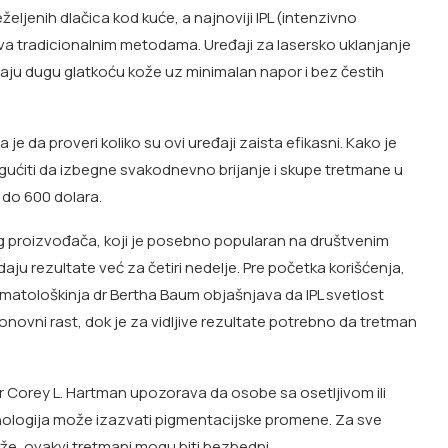
željenih dlačica kod kuće, a najnoviji IPL (intenzivno
tiva tradicionalnim metodama. Uređaji za lasersko uklanjanje
avaju dugu glatkoću kože uz minimalan napor i bez čestih
 je da proveri koliko su ovi uređaji zaista efikasni. Kako je
mogućiti da izbegne svakodnevno brijanje i skupe tretmane u
 do 600 dolara.
g proizvođača, koji je posebno popularan na društvenim
aju rezultate već za četiri nedelje. Pre početka korišćenja,
ermatološkinja dr Bertha Baum objašnjava da IPL svetlost
ponovni rast, dok je za vidljive rezultate potrebno da tretman
r Corey L. Hartman upozorava da osobe sa osetljivom ili
nologija može izazvati pigmentacijske promene. Za sve
ože, ovakvi tretmani mogu biti bezbedni.