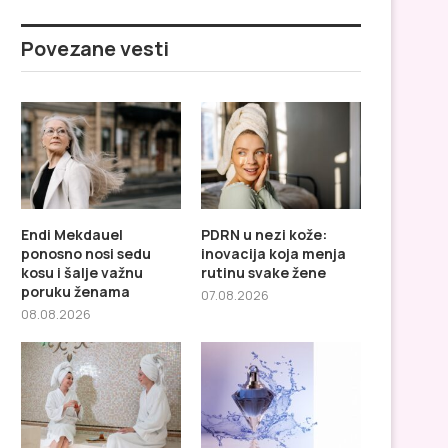
Povezane vesti
Endi Mekdauel
PDRN u nezi kože:
ponosno nosi sedu
inovacija koja menja
kosu i šalje važnu
rutinu svake žene
poruku ženama
07.08.2026
08.08.2026