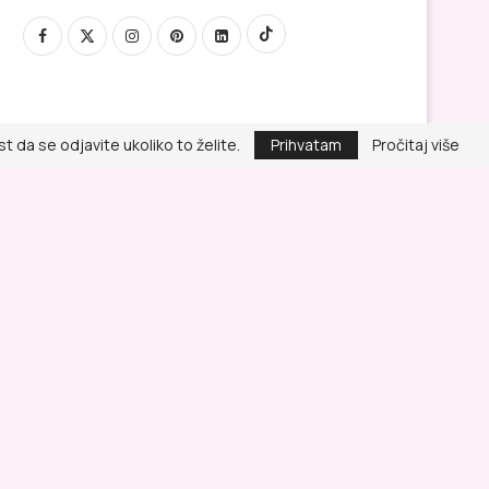
 da se odjavite ukoliko to želite.
Prihvatam
Pročitaj više
Politika privatnosti