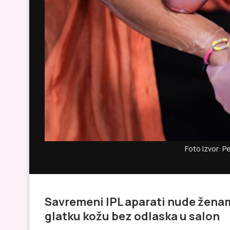
Foto Izvor: P
Savremeni IPL aparati nude ženam
glatku kožu bez odlaska u salon