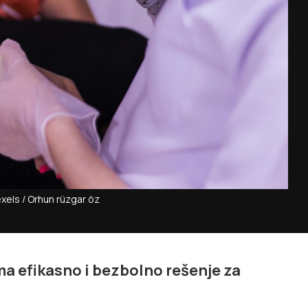
exels / Orhun rüzgar öz
a efikasno i bezbolno rešenje za