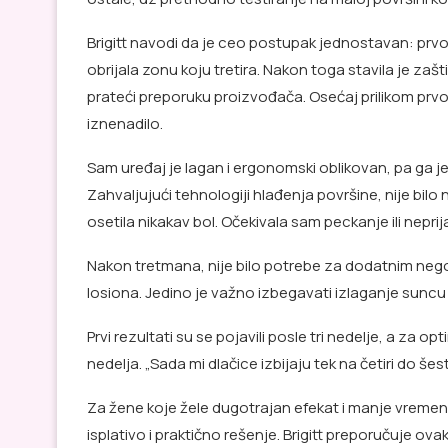
Brigitt navodi da je ceo postupak jednostavan: prvo 
obrijala zonu koju tretira. Nakon toga stavila je zaš
prateći preporuku proizvođača. Osećaj prilikom prvo
iznenadilo.
Sam uređaj je lagan i ergonomski oblikovan, pa ga je lak
Zahvaljujući tehnologiji hlađenja površine, nije bilo
osetila nikakav bol. Očekivala sam peckanje ili neprijat
Nakon tretmana, nije bilo potrebe za dodatnim neg
losiona. Jedino je važno izbegavati izlaganje sun
Prvi rezultati su se pojavili posle tri nedelje, a za
nedelja. „Sada mi dlačice izbijaju tek na četiri do še
Za žene koje žele dugotrajan efekat i manje vremena
isplativo i praktično rešenje. Brigitt preporučuje o