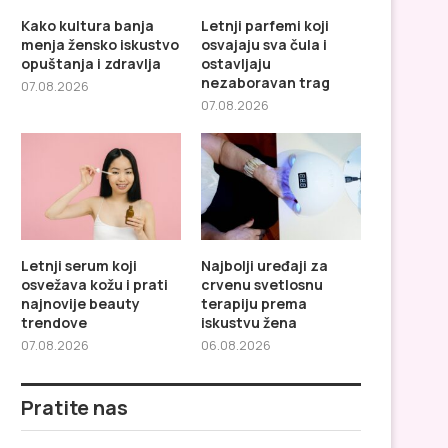
Kako kultura banja
Letnji parfemi koji
menja žensko iskustvo
osvajaju sva čula i
opuštanja i zdravlja
ostavljaju
nezaboravan trag
07.08.2026
07.08.2026
Letnji serum koji
Najbolji uređaji za
osvežava kožu i prati
crvenu svetlosnu
najnovije beauty
terapiju prema
trendove
iskustvu žena
07.08.2026
06.08.2026
Pratite nas
Letnji parfemi koji osvajaju sva
Letnji serum koji osv
čula i ostavljaju...
kožu i prati najnovije