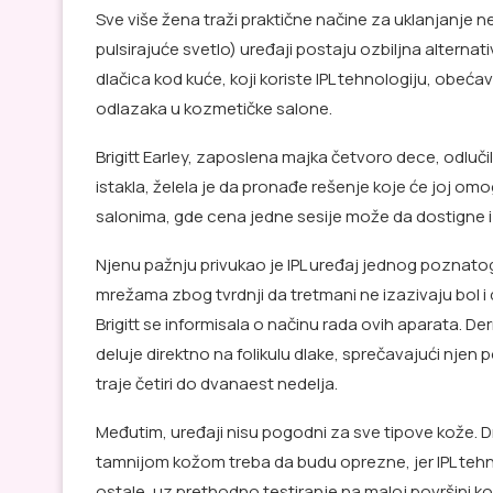
Sve više žena traži praktične načine za uklanjanje ne
pulsirajuće svetlo) uređaji postaju ozbiljna alterna
dlačica kod kuće, koji koriste IPL tehnologiju, obeć
odlazaka u kozmetičke salone.
Brigitt Earley, zaposlena majka četvoro dece, odlučila
istakla, želela je da pronađe rešenje koje će joj o
salonima, gde cena jedne sesije može da dostigne i
Njenu pažnju privukao je IPL uređaj jednog poznato
mrežama zbog tvrdnji da tretmani ne izazivaju bol i d
Brigitt se informisala o načinu rada ovih aparata. D
deluje direktno na folikulu dlake, sprečavajući njen 
traje četiri do dvanaest nedelja.
Međutim, uređaji nisu pogodni za sve tipove kože. D
tamnijom kožom treba da budu oprezne, jer IPL teh
ostale, uz prethodno testiranje na maloj površini k