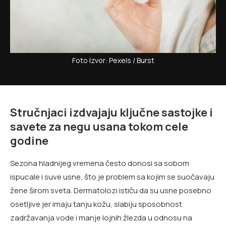
Foto Izvor: Pexels / Burst
Stručnjaci izdvajaju ključne sastojke i
savete za negu usana tokom cele
godine
Sezona hladnijeg vremena često donosi sa sobom
ispucale i suve usne, što je problem sa kojim se suočavaju
žene širom sveta. Dermatolozi ističu da su usne posebno
osetljive jer imaju tanju kožu, slabiju sposobnost
zadržavanja vode i manje lojnih žlezda u odnosu na