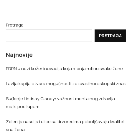
Pretraga
PRETRAGA
Najnovije
PDRN u nezi kože: inovacija koja menja rutinu svake žene
Lavlja kapija otvara mogućnosti za svaki horoskopski znak
Suđenje Lindsay Clancy: važnost mentalnog zdravlja
majki pod lupom
Zelenija naselja i ulice sa drvoredima poboljšavaju kvalitet
sna žena