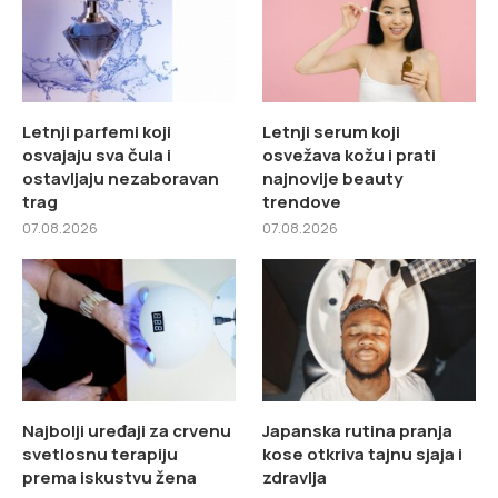
Letnji parfemi koji
Letnji serum koji
osvajaju sva čula i
osvežava kožu i prati
ostavljaju nezaboravan
najnovije beauty
trag
trendove
07.08.2026
07.08.2026
Najbolji uređaji za crvenu
Japanska rutina pranja
svetlosnu terapiju
kose otkriva tajnu sjaja i
prema iskustvu žena
zdravlja