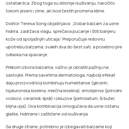
ostatak lica. Zbog toga su sklonije isušivanju, naročito
tokom jeseni i zime, ali i kod čestih promena klime.
Doktor Teresa Song objašnjava: „Dobar balzam za usne
hidrira, zadržava vlagu, sprečava pucanje i štiti barijeru
kože od spoljašnjih uticaja.” Preporučuje redovnu
upotrebu balzama, svakih dva do šest sati, a posebno pre
odlaska na spavanje.
Prilikom izbora balzama, važno je obratiti pažnju na
sastojke. Prema savetima dermatologa, najbolji efekat
daju proizvodi koji kombinuju humektanse (glicerin,
hijaluronska kiselina, mlečna kiselina), emolijense (prirodni
voskovi, ceramidi, lipidi) i okluzive (petrolatum, ši buter,
biljna ulja). Ova kombinacija omogućava da usne ostanu
glatke, hidrirane i zaštićene od isušivanja.
Sa druge strane, potrebno je izbegavati balzame koji