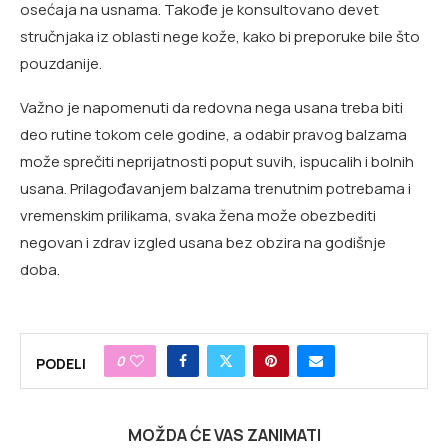
osećaja na usnama. Takođe je konsultovano devet
stručnjaka iz oblasti nege kože, kako bi preporuke bile što
pouzdanije.
Važno je napomenuti da redovna nega usana treba biti
deo rutine tokom cele godine, a odabir pravog balzama
može sprečiti neprijatnosti poput suvih, ispucalih i bolnih
usana. Prilagođavanjem balzama trenutnim potrebama i
vremenskim prilikama, svaka žena može obezbediti
negovan i zdrav izgled usana bez obzira na godišnje
doba.
0
PODELI
MOŽDA ĆE VAS ZANIMATI