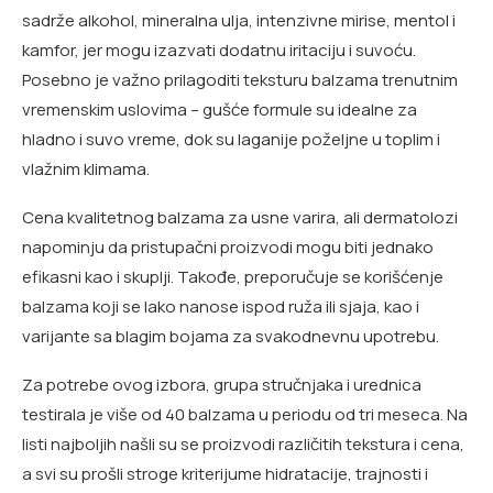
sadrže alkohol, mineralna ulja, intenzivne mirise, mentol i
kamfor, jer mogu izazvati dodatnu iritaciju i suvoću.
Posebno je važno prilagoditi teksturu balzama trenutnim
vremenskim uslovima – gušće formule su idealne za
hladno i suvo vreme, dok su laganije poželjne u toplim i
vlažnim klimama.
Cena kvalitetnog balzama za usne varira, ali dermatolozi
napominju da pristupačni proizvodi mogu biti jednako
efikasni kao i skuplji. Takođe, preporučuje se korišćenje
balzama koji se lako nanose ispod ruža ili sjaja, kao i
varijante sa blagim bojama za svakodnevnu upotrebu.
Za potrebe ovog izbora, grupa stručnjaka i urednica
testirala je više od 40 balzama u periodu od tri meseca. Na
listi najboljih našli su se proizvodi različitih tekstura i cena,
a svi su prošli stroge kriterijume hidratacije, trajnosti i