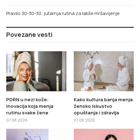
Pravilo 30-30-30: jutarnja rutina za lakše mršavljenje
Povezane vesti
PDRN u nezi kože:
Kako kultura banja menja
inovacija koja menja
žensko iskustvo
rutinu svake žene
opuštanja i zdravlja
07.08.2026
07.08.2026