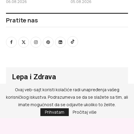
06.08.2026
05.08.2026
Pratite nas
Lepa i Zdrava
Ovaj veb-sajt koristi kolačiće radi unapređenja vašeg
@ RED MEDIA GROUP 2026
korisničkog iskustva. Podrazumeva se da se slažete sa tim, ali
Kontakt
imate mogućnost da se odjavite ukoliko to želite.
Prihvatam
Pročitaj više
Impressum
Politika privatnosti