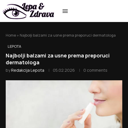
Home
»
Najbolji balzami za usne prema preporuci dermatologa
LEPOTA
Najbolji balzami za usne prema preporuci
dermatologa
by
Redakcija Lepota
05.02.2026
0 comments