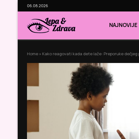
06.08.2026
NAJNOVIJE
Home
»
Kako reagovati kada dete laže: Preporuke dečjeg