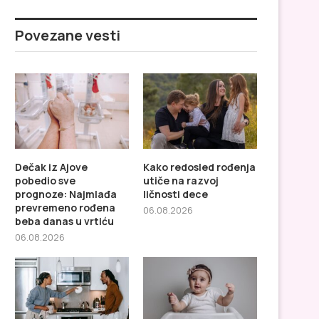
Povezane vesti
Dečak iz Ajove
Kako redosled rođenja
pobedio sve
utiče na razvoj
prognoze: Najmlađa
ličnosti dece
prevremeno rođena
06.08.2026
beba danas u vrtiću
06.08.2026