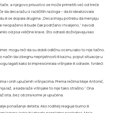
itače, a njegovo prisustvo se može primetiti već od treće
 da deca lažu iz različitih razloga – da bi idealizovala
du ili se dopala drugima. „Deca imaju potrebu da menjaju
đe neopaženo ili bude čak podržano i hvaljeno,“ navodi
ilo od psa veličine krave, što odrasli doživljavaju kao
imer, mogu reći da su dobili odličnu ocenu iako to nije tačno,
ao način da izbegnu neprijatnosti ili kaznu, poput situacije u
gu lagati kako bi impresionirala vršnjake ili odrasle, tvrdeći
ljima i onih upućenih vršnjacima. Prema rečima Maje Antonić,
ija laž, a kada laže vršnjake to nije tako strašno.“ Ona
laž ista, bez obzira kome je upućena.
lje ponašanje deteta. Ako roditelj reaguje burno ili
em laganju kako bi izbeglo neprijatne posledice. Maja