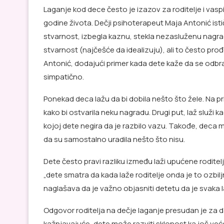
Laganje kod dece često je izazov za roditelje i vasp
godine života. Dečji psihoterapeut Maja Antonić ističe
stvarnost, izbegla kaznu, stekla nezasluženu nagra
stvarnost (najčešće da idealizuju), ali to često pro
Antonić, dodajući primer kada dete kaže da se odbran
simpatično.
Ponekad deca lažu da bi dobila nešto što žele. Na pr
kako bi ostvarila neku nagradu. Drugi put, laž služi k
kojoj dete negira da je razbilo vazu. Takođe, deca mo
da su samostalno uradila nešto što nisu.
Dete često pravi razliku između laži upućene rodite
„dete smatra da kada laže roditelje onda je to ozbiljn
naglašava da je važno objasniti detetu da je svaka 
Odgovor roditelja na dečje laganje presudan je za da
kažnjavajuće, dete može razviti sklonost ka još već