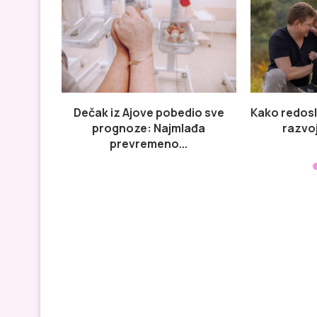
Dečak iz Ajove pobedio sve
Kako redosl
prognoze: Najmlađa
razvoj
prevremeno...