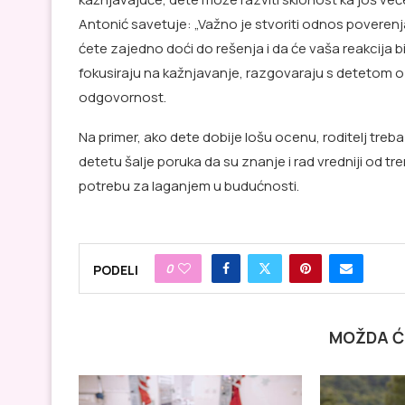
Antonić savetuje: „Važno je stvoriti odnos poverenj
ćete zajedno doći do rešenja i da će vaša reakcija b
fokusiraju na kažnjavanje, razgovaraju s detetom o
odgovornost.
Na primer, ako dete dobije lošu ocenu, roditelj treb
detetu šalje poruka da su znanje i rad vredniji od t
potrebu za laganjem u budućnosti.
0
PODELI
MOŽDA Ć