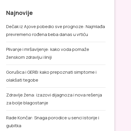
Najnovije
Dečak iz Ajove pobedio sve prognoze: Najmlađa
prevremeno rođena beba danas u vrtiću
Plivanje i mršavljenje: kako voda pomaže
ženskom zdravlju i liniji
Gorušica i GERB: kako prepoznati simptome i
olakšati tegobe
Zdravlje žena: izazovi dijagnoza i nova rešenja
za bolje blagostanje
Rade Končar: Snaga porodice u senci istorije i
gubitka