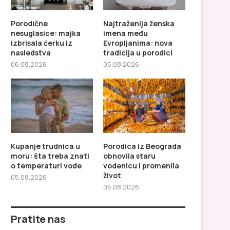
Porodične
Najtraženija ženska
nesuglasice: majka
imena među
izbrisala ćerku iz
Evropljanima: nova
nasledstva
tradicija u porodici
06.08.2026
05.08.2026
Najtraženija ženska imena
Kupanje trudnica u mor
među Evropljanima: nova
treba znati o...
tradicija u...
Kupanje trudnica u
Porodica iz Beograda
moru: šta treba znati
obnovila staru
o temperaturi vode
vodenicu i promenila
život
05.08.2026
05.08.2026
Pratite nas