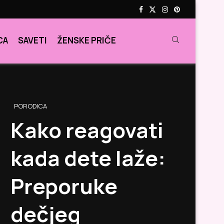
CA
SAVETI
ŽENSKE PRIČE
PORODICA
Kako reagovati
kada dete laže:
Preporuke
dečjeg