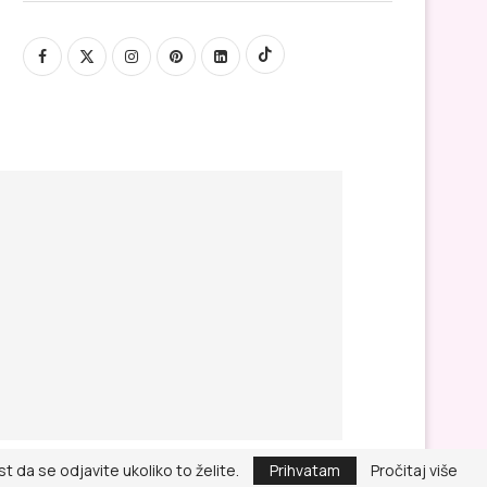
 da se odjavite ukoliko to želite.
Prihvatam
Pročitaj više