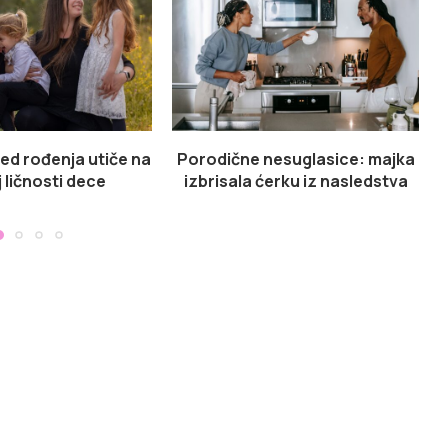
ed rođenja utiče na
Porodične nesuglasice: majka
 ličnosti dece
izbrisala ćerku iz nasledstva