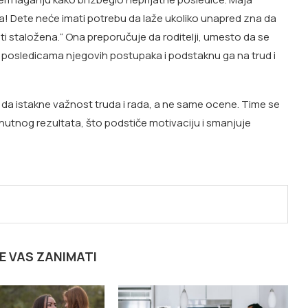
a! Dete neće imati potrebu da laže ukoliko unapred zna da
iti staložena.“ Ona preporučuje da roditelji, umesto da se
 posledicama njegovih postupaka i podstaknu ga na trud i
a da istakne važnost truda i rada, a ne same ocene. Time se
renutnog rezultata, što podstiče motivaciju i smanjuje
E VAS ZANIMATI