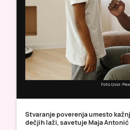
Foto Izvor: Pex
Stvaranje poverenja umesto kažnja
dečjih laži, savetuje Maja Antonić