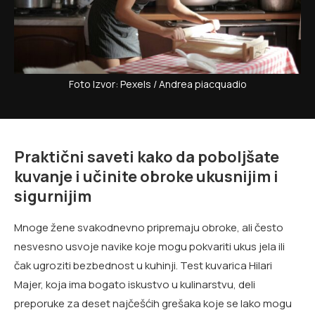
Foto Izvor: Pexels / Andrea piacquadio
Praktični saveti kako da poboljšate
kuvanje i učinite obroke ukusnijim i
sigurnijim
Mnoge žene svakodnevno pripremaju obroke, ali često
nesvesno usvoje navike koje mogu pokvariti ukus jela ili
čak ugroziti bezbednost u kuhinji. Test kuvarica Hilari
Majer, koja ima bogato iskustvo u kulinarstvu, deli
preporuke za deset najčešćih grešaka koje se lako mogu