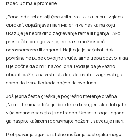
izbeći uz male promene.
„Ponekad sitni detalji čine veliku razliku u ukusu i izgledu
obroka“, objašnjava Hilari Majer. Prva navika na koju
ukazuje je nepravilno zagrevanje rerne ili tiganja. „Ako
preskočite predgrevanje, hrana se može ispeći
neravnomerno ili zagoreti. Najbolje je sačekati dok
površina ne bude dovoljno vruća, ali ne treba dozvoliti da
ulje počne da dimi“, navodi ona. Dodaje da je važno
obratiti pažnju na vrstu ulja koju koristite i zagrevati ga
samo do trenutka kada počne da svetluca.
Još jedna česta greška je pogrešno merenje brašna.
„Nemojte umakati šolju direktno u kesu, jer tako dobijate
više brašna nego što je potrebno. Umesto toga, lagano
ga naspite kašikom i poravnajte nožem“, savetuje Hilari.
Pretrpavanje tiganja i stalno mešanje sastojaka mogu