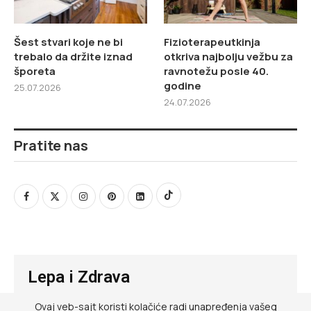
Šest stvari koje ne bi
Fizioterapeutkinja
trebalo da držite iznad
otkriva najbolju vežbu za
šporeta
ravnotežu posle 40.
godine
25.07.2026
24.07.2026
Pratite nas
Lepa i Zdrava
Ovaj veb-sajt koristi kolačiće radi unapređenja vašeg