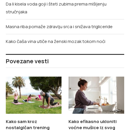
Da li kisela voda goji i šteti zubima prema mišljenju
stručnjaka
Masna riba pomaže zdravlju srca i snižava trigliceride
Kako čaša vina utiče na ženski mozak tokom noći
Povezane vesti
Kako sam kroz
Kako efikasno ukloniti
nostalgičan trening
voćne mušice iz svog