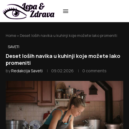
Home
»
Deset loših navika u kuhinji koje možete lako promeniti
SAVETI
Deset loših navika u kuhinji koje možete lako
promeniti
by
Redakcija Saveti
09.02.2026
0 comments