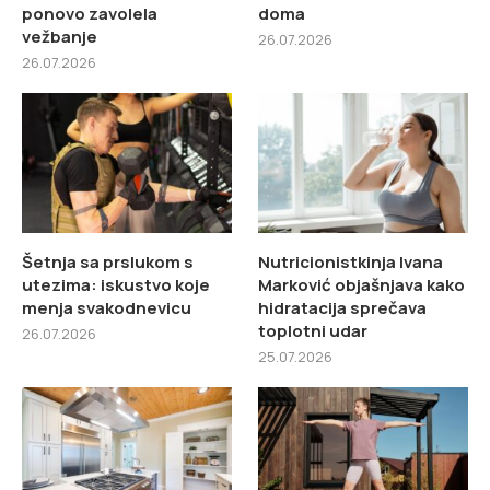
ponovo zavolela
doma
vežbanje
26.07.2026
26.07.2026
Šetnja sa prslukom s
Nutricionistkinja Ivana
utezima: iskustvo koje
Marković objašnjava kako
menja svakodnevicu
hidratacija sprečava
toplotni udar
26.07.2026
25.07.2026