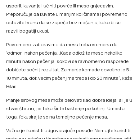
usporiti kuvanje i učiniti povrće ili meso gnjecavim.
Preporučuje da kuvate u manjim količinama i povremeno
ostavite hranu da se zapeče bez mešanja, kako bi se
razvili bogatiji ukusi.
Povremeno zaboravimo da mesu treba vremena da
‘odmori’ nakon pečenja. „Kada odložite meso nekoliko
minuta nakon pečenja, sokovi se ravnomerno rasporede i
dobićete sočniji rezultat. Za manje komade dovoljno je 5-
10 minuta, dok većim pečenjima treba i do 20 minuta“, kaže
Hilari.
Pranje sirovog mesa može delovati kao dobra ideja, ali je u
stvari štetno, jer tako širite bakterije po kuhinji. Umesto
toga, fokusirajte se na temeljno pečenje mesa.
Važno je i koristiti odgovarajuće posuđe. Nemojte koristiti
metalne varjače u tiganjima sa nelepljivom površinom, niti