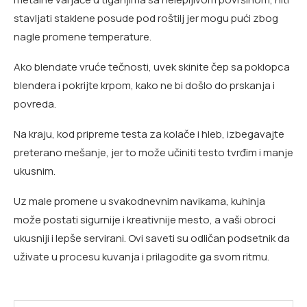
stavljati staklene posude pod roštilj jer mogu pući zbog
nagle promene temperature.
Ako blendate vruće tečnosti, uvek skinite čep sa poklopca
blendera i pokrijte krpom, kako ne bi došlo do prskanja i
povreda.
Na kraju, kod pripreme testa za kolače i hleb, izbegavajte
preterano mešanje, jer to može učiniti testo tvrđim i manje
ukusnim.
Uz male promene u svakodnevnim navikama, kuhinja
može postati sigurnije i kreativnije mesto, a vaši obroci
ukusniji i lepše servirani. Ovi saveti su odličan podsetnik da
uživate u procesu kuvanja i prilagodite ga svom ritmu.