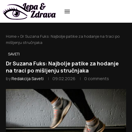
Home
»
Dr Suzana Fuks: Najbolje patike za hodanje na traci po
mišljenju stručnjaka
SAVETI
Dr Suzana Fuks: Najbolje patike za hodanje
na traci po mišljenju stručnjaka
by
Redakcija Saveti
09.02.2026
0 comments