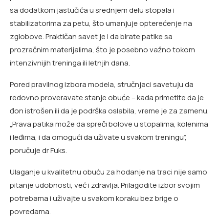
sa dodatkom jastučića u srednjem delu stopala i
stabilizatorima za petu, što umanjuje opterećenje na
zglobove. Praktičan savet je i da birate patike sa
prozračnim materijalima, što je posebno važno tokom
intenzivnijih treninga ili letnjih dana.
Pored pravilnog izbora modela, stručnjaci savetuju da
redovno proveravate stanje obuće – kada primetite da je
đon istrošen ili da je podrška oslabila, vreme je za zamenu.
„Prava patika može da spreči bolove u stopalima, kolenima
i leđima, i da omogući da uživate u svakom treningu”,
poručuje dr Fuks.
Ulaganje u kvalitetnu obuću za hodanje na traci nije samo
pitanje udobnosti, već i zdravlja. Prilagodite izbor svojim
potrebama i uživajte u svakom koraku bez brige o
povredama.