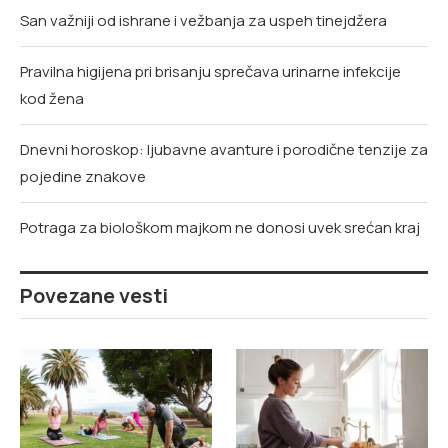
San važniji od ishrane i vežbanja za uspeh tinejdžera
Pravilna higijena pri brisanju sprečava urinarne infekcije
kod žena
Dnevni horoskop: ljubavne avanture i porodične tenzije za
pojedine znakove
Potraga za biološkom majkom ne donosi uvek srećan kraj
Povezane vesti