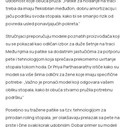
udobnost koje obuća pruža: „Patike za hodanje na traci
treba da imaju fleksibilan međuđon, dobru amortizaciju i
jaču podršku svoda stopala, kako bi se smanjio rizik od
povreda usled ponavljajućih pokreta.”
Stručnjaci preporučuju modele poznatih proizvođača koji
su se pokazali kao odličan izbor za duže šetnje na traci.
Među njima su patike sa dodatnim jastučićima za potporu
pete i tehnologijom koja sprečava prekomerno uvrtanje
stopala tokom hoda. Dr Priya Parthasarathy ističe kako su
modeli sa više širina odlični za žene koje imaju specifične
potrebe: „Važno je pronaći model koji odgovara vašem
obliku stopala, kako bi obuća stvarno pružila potrebnu
podršku.”
Posebno su tražene patike sa tzv. tehnologijom za
prirodan roling stopala, jer olakšavaju prelazak sa pete na
prste i čine svaki korak udobnijim. Dobar primer su modeli