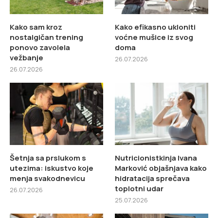
Kako sam kroz
Kako efikasno ukloniti
nostalgičan trening
voćne mušice iz svog
ponovo zavolela
doma
vežbanje
26.07.2026
26.07.2026
Šetnja sa prslukom s
Nutricionistkinja Ivana
utezima: iskustvo koje
Marković objašnjava kako
menja svakodnevicu
hidratacija sprečava
toplotni udar
26.07.2026
25.07.2026