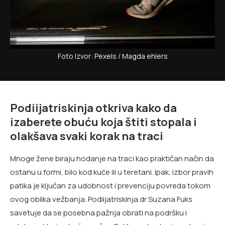
Foto Izvor: Pexels / Magda ehlers
Podiijatriskinja otkriva kako da
izaberete obuću koja štiti stopala i
olakšava svaki korak na traci
Mnoge žene biraju hodanje na traci kao praktičan način da
ostanu u formi, bilo kod kuće ili u teretani. Ipak, izbor pravih
patika je ključan za udobnost i prevenciju povreda tokom
ovog oblika vežbanja. Podiijatriskinja dr Suzana Fuks
savetuje da se posebna pažnja obrati na podršku i