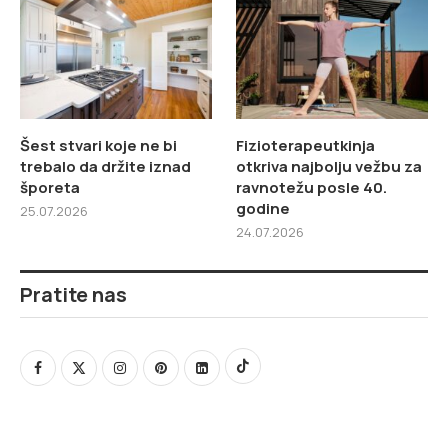
Šest stvari koje ne bi
Fizioterapeutkinja
trebalo da držite iznad
otkriva najbolju vežbu za
šporeta
ravnotežu posle 40.
godine
25.07.2026
24.07.2026
Pratite nas