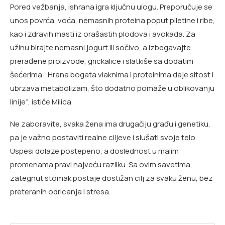
Pored vežbanja, ishrana igra ključnu ulogu. Preporučuje se
unos povrća, voća, nemasnih proteina poput piletine i ribe,
kao i zdravih masti iz orašastih plodova i avokada. Za
užinu birajte nemasni jogurt ili sočivo, a izbegavajte
prerađene proizvode, grickalice i slatkiše sa dodatim
šećerima. „Hrana bogata vlaknima i proteinima daje sitost i
ubrzava metabolizam, što dodatno pomaže u oblikovanju
linije“, ističe Milica.
Ne zaboravite, svaka žena ima drugačiju građu i genetiku,
pa je važno postaviti realne ciljeve i slušati svoje telo.
Uspesi dolaze postepeno, a doslednost u malim
promenama pravi najveću razliku. Sa ovim savetima,
zategnut stomak postaje dostižan cilj za svaku ženu, bez
preteranih odricanja i stresa.