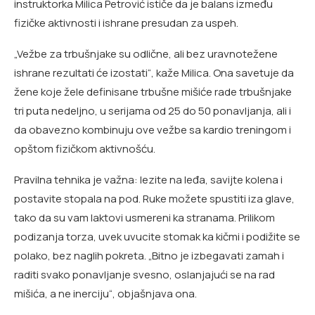
instruktorka Milica Petrović ističe da je balans između
fizičke aktivnosti i ishrane presudan za uspeh.
„Vežbe za trbušnjake su odlične, ali bez uravnotežene
ishrane rezultati će izostati“, kaže Milica. Ona savetuje da
žene koje žele definisane trbušne mišiće rade trbušnjake
tri puta nedeljno, u serijama od 25 do 50 ponavljanja, ali i
da obavezno kombinuju ove vežbe sa kardio treningom i
opštom fizičkom aktivnošću.
Pravilna tehnika je važna: lezite na leđa, savijte kolena i
postavite stopala na pod. Ruke možete spustiti iza glave,
tako da su vam laktovi usmereni ka stranama. Prilikom
podizanja torza, uvek uvucite stomak ka kičmi i podižite se
polako, bez naglih pokreta. „Bitno je izbegavati zamah i
raditi svako ponavljanje svesno, oslanjajući se na rad
mišića, a ne inerciju“, objašnjava ona.