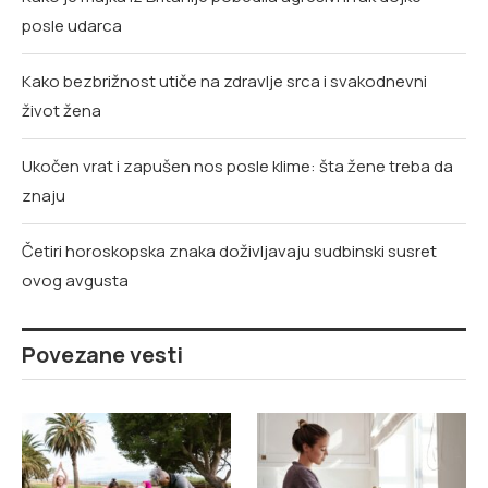
posle udarca
Kako bezbrižnost utiče na zdravlje srca i svakodnevni
život žena
Ukočen vrat i zapušen nos posle klime: šta žene treba da
znaju
Četiri horoskopska znaka doživljavaju sudbinski susret
ovog avgusta
Povezane vesti