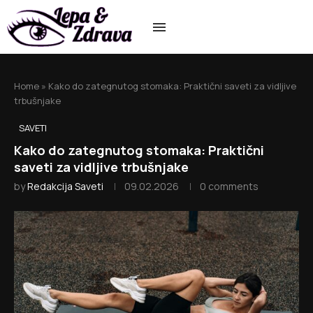
Home
»
Kako do zategnutog stomaka: Praktični saveti za vidljive
trbušnjake
SAVETI
Kako do zategnutog stomaka: Praktični
saveti za vidljive trbušnjake
by
Redakcija Saveti
09.02.2026
0 comments