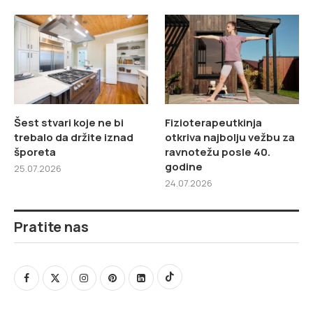
Šest stvari koje ne bi
Fizioterapeutkinja
trebalo da držite iznad
otkriva najbolju vežbu za
šporeta
ravnotežu posle 40.
godine
25.07.2026
24.07.2026
Pratite nas