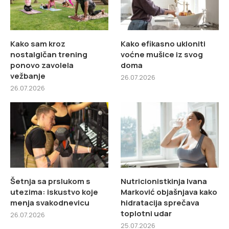
Kako sam kroz
Kako efikasno ukloniti
nostalgičan trening
voćne mušice iz svog
ponovo zavolela
doma
vežbanje
26.07.2026
26.07.2026
Šetnja sa prslukom s
Nutricionistkinja Ivana
utezima: iskustvo koje
Marković objašnjava kako
menja svakodnevicu
hidratacija sprečava
toplotni udar
26.07.2026
25.07.2026