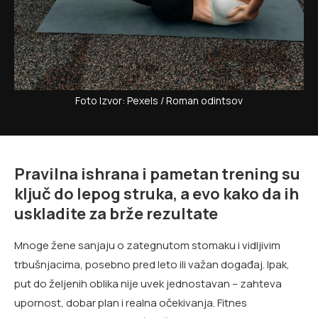
Foto Izvor: Pexels / Roman odintsov
Pravilna ishrana i pametan trening su
ključ do lepog struka, a evo kako da ih
uskladite za brže rezultate
Mnoge žene sanjaju o zategnutom stomaku i vidljivim
trbušnjacima, posebno pred leto ili važan događaj. Ipak,
put do željenih oblika nije uvek jednostavan – zahteva
upornost, dobar plan i realna očekivanja. Fitnes