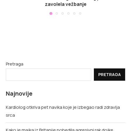
zavolela vežbanje
Pretraga
PRETRAGA
Najnovije
Kardiolog otkriva pet navika koje je izbegao radi zdravlja
srca
Kako je majka iz Britanije pobedila agresivni rak dojke