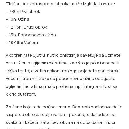
Tipičan dnevni raspored obroka može izgledati ovako:
– 7-8h: Prvi obrok
– 10h: Užina
– 12-13h: Drugi obrok
– 15h: Popodnevna užina
– 18-19h: Večera
Ako trenirate ujutru, nutricionistkinja savetuje da uzmete
brzu užinu s ugljenim hidratima, kao što je pola banane ili
kriška tosta, a zatim nakon treninga pojedete pun obrok.
Večernji treninzi traže da popodnevnu užinu obogatite
ugljenim hidratima i malo proteina, npr. integralni tost sa
kikiriki puterom.
Za žene koje rade noćne smene, Deborah naglašava da je
raspored obroka i dalje važan – pokušajte da jedete na
svaka tri do četiri sata, bez obzira na doba dana ili noći.