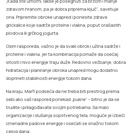
„Kada ste umorni, lakše je posegnuti za brzom i manje
zdravom hranom, pa je dobra priprema ključ“, savetuje
ona. Pripremite obroke unapred i ponesite zdrave
grickalice koje sadrže proteine i vlakna, poput orašastih
plodova ili grčkog jogurta.
Osim rasporeda, važno je da svaki obrok i užina sadrže i
proteine i vlakna, jer ta kombinacija pomaže da osećaj
sitosti i nivo energije traju duže. Redovno vežbanje, dobra
hidratacija i planiranje obroka unapred mogu dodatno
doprineti stabilnosti energije tokom dana.
Na kraju, Marfi podseća da ne treba biti prestrog prema
sebi ako vaš raspored ponekad „pukne“ – bitno je da se
trudite i prilagođavate svojim potrebama. Sa malo
organizacije i slušanja sopstvenog tela, moguće je izbeći
iznenadne padove energije i osećati se snažno tokom
celog dana.