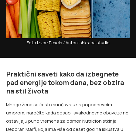
Foto Izvor: Pexels / Antoni shkraba studio
Praktični saveti kako da izbegnete
pad energije tokom dana, bez obzira
na stil života
Mnoge žene se često suočavaju sa popodnevnim
umorom, naročito kada posao i svakodnevne obaveze ne
ostavljaju puno vremena za odmor. Nutricionistkinja
Deborah Marfi, koja ima više od deset godina iskustva u