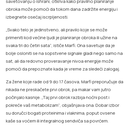
savetovanju o ishrani, otkriva kako pravilno planiranje
obroka može pomoći da tokom dana zadržite energiju i
izbegnete osećaj iscrpljenosti.
„Svako telo je jedinstveno, ali pravilo koje se može
primeniti kod većine ljudi je planiranje obroka ili užine na
svaka tri do četiri sata“, ističe Marfi. Ona savetuje da je
bolje osloniti se na sopstvene signale gladi nego samo na
sat, ali da redovno proveravanje nivoa energije može
pomoći da prepoznate kada je vreme za sledeći zalogaj.
Za žene koje rade od 9 do 17 časova, Marfi preporučuje da
nikada ne preskačete prvi obrok, pa makar vam jutro
počinjalo kasnije. „Taj prvi obrok razbija noćni post i
pokreće vaš metabolizam“, objašnjava ona. Dobar izbor
su doručci bogati proteinima i vlaknima, poput ovsene
kaše sa voćem ili integralnog sendviča sa povrćem.