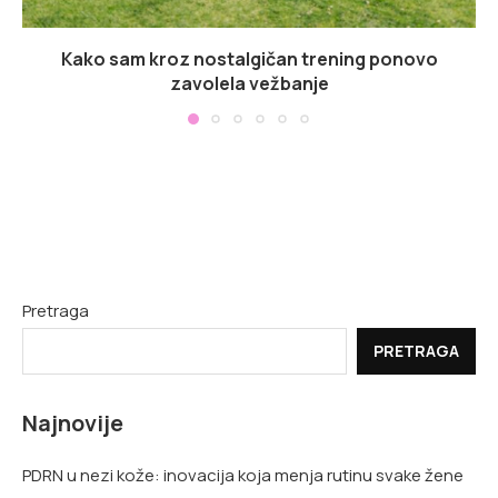
Kako sam kroz nostalgičan trening ponovo
zavolela vežbanje
Pretraga
PRETRAGA
Najnovije
PDRN u nezi kože: inovacija koja menja rutinu svake žene