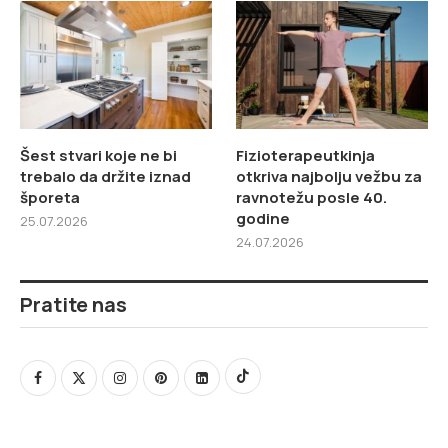
Šest stvari koje ne bi
Fizioterapeutkinja
trebalo da držite iznad
otkriva najbolju vežbu za
šporeta
ravnotežu posle 40.
godine
25.07.2026
24.07.2026
Pratite nas