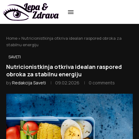
Home
»
Nutricionistkinja otkriva idealan raspored obroka za
stabilnu energiju
SAVETI
Nutricionistkinja otkriva idealan raspored
obroka za stabilnu energiju
by
Redakcija Saveti
09.02.2026
0 comments