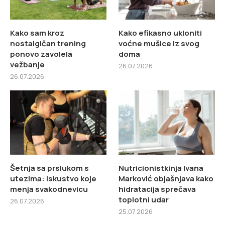
Kako sam kroz
Kako efikasno ukloniti
nostalgičan trening
voćne mušice iz svog
ponovo zavolela
doma
vežbanje
26.07.2026
26.07.2026
Šetnja sa prslukom s
Nutricionistkinja Ivana
utezima: iskustvo koje
Marković objašnjava kako
menja svakodnevicu
hidratacija sprečava
toplotni udar
26.07.2026
25.07.2026