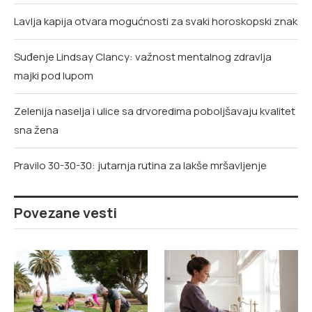
Lavlja kapija otvara mogućnosti za svaki horoskopski znak
Suđenje Lindsay Clancy: važnost mentalnog zdravlja
majki pod lupom
Zelenija naselja i ulice sa drvoredima poboljšavaju kvalitet
sna žena
Pravilo 30-30-30: jutarnja rutina za lakše mršavljenje
Povezane vesti