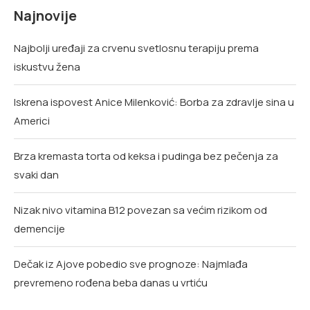
Najnovije
Najbolji uređaji za crvenu svetlosnu terapiju prema
iskustvu žena
Iskrena ispovest Anice Milenković: Borba za zdravlje sina u
Americi
Brza kremasta torta od keksa i pudinga bez pečenja za
svaki dan
Nizak nivo vitamina B12 povezan sa većim rizikom od
demencije
Dečak iz Ajove pobedio sve prognoze: Najmlađa
prevremeno rođena beba danas u vrtiću