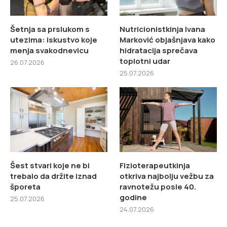
Šetnja sa prslukom s
Nutricionistkinja Ivana
utezima: iskustvo koje
Marković objašnjava kako
menja svakodnevicu
hidratacija sprečava
toplotni udar
26.07.2026
25.07.2026
Šest stvari koje ne bi
Fizioterapeutkinja
trebalo da držite iznad
otkriva najbolju vežbu za
šporeta
ravnotežu posle 40.
godine
25.07.2026
24.07.2026