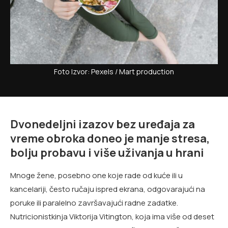
Foto Izvor: Pexels / Mart production
Dvonedeljni izazov bez uređaja za
vreme obroka doneo je manje stresa,
bolju probavu i više uživanja u hrani
Mnoge žene, posebno one koje rade od kuće ili u
kancelariji, često ručaju ispred ekrana, odgovarajući na
poruke ili paralelno završavajući radne zadatke.
Nutricionistkinja Viktorija Vitington, koja ima više od deset