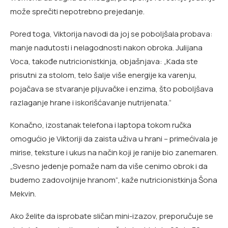
može sprečiti nepotrebno prejedanje.
Pored toga, Viktorija navodi da joj se poboljšala probava:
manje nadutosti i nelagodnosti nakon obroka. Julijana
Voca, takođe nutricionistkinja, objašnjava: „Kada ste
prisutni za stolom, telo šalje više energije ka varenju,
pojačava se stvaranje pljuvačke i enzima, što poboljšava
razlaganje hrane i iskorišćavanje nutrijenata.“
Konačno, izostanak telefona i laptopa tokom ručka
omogućio je Viktoriji da zaista uživa u hrani – primećivala je
mirise, teksture i ukus na način koji je ranije bio zanemaren.
„Svesno jedenje pomaže nam da više cenimo obrok i da
budemo zadovoljnije hranom“, kaže nutricionistkinja Šona
Mekvin.
Ako želite da isprobate sličan mini-izazov, preporučuje se