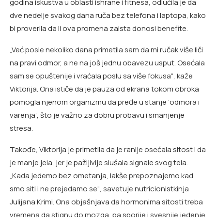
godina iskustva u oblasti ishrane i fitnesa, odlučila je da
dve nedelje svakog dana ruča bez telefona i laptopa, kako
bi proverila da li ova promena zaista donosi benefite.
„Već posle nekoliko dana primetila sam da mi ručak više liči
na pravi odmor, a ne na još jednu obavezu usput. Osećala
sam se opuštenije i vraćala poslu sa više fokusa“, kaže
Viktorija. Ona ističe da je pauza od ekrana tokom obroka
pomogla njenom organizmu da pređe u stanje ‘odmora i
varenja’, što je važno za dobru probavu i smanjenje
stresa.
Takođe, Viktorija je primetila da je ranije osećala sitost i da
je manje jela, jer je pažljivije slušala signale svog tela.
„Kada jedemo bez ometanja, lakše prepoznajemo kad
smo siti i ne prejedamo se“, savetuje nutricionistkinja
Julijana Krimi. Ona objašnjava da hormonima sitosti treba
vremena da stignu do mozga, pa sporije i svesnije jedenje