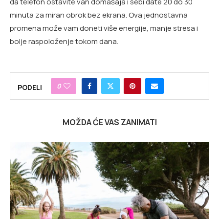
da telefon ostavite van domašaja i sebi date 20 do 30
minuta za miran obrok bez ekrana. Ova jednostavna
promena može vam doneti više energije, manje stresa i
bolje raspoloženje tokom dana.
0
PODELI
MOŽDA ĆE VAS ZANIMATI