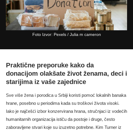
Foto Izvor: Pexels / Julia m cameron
Praktične preporuke kako da
donacijom olakšate život ženama, deci i
starijima iz vaše zajednice
Sve više žena i porodica u Srbiji koristi pomoć lokalnih banaka
hrane, posebno u periodima kada su troškovi života visoki.
Iako je najčešći izbor konzervirana hrana, stručnjaci iz vodećih
humanitarnih organizacija ističu da postoje i druge, često
zaboravljene stvari koje su izuzetno potrebne. Kim Turner iz