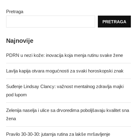
Pretraga
PRETRAGA
Najnovije
PDRN u nezi kože: inovacija koja menja rutinu svake žene
Lavlja kapija otvara mogućnosti za svaki horoskopski znak
Suđenje Lindsay Clancy: važnost mentalnog zdravlja majki
pod lupom
Zelenija naselja i ulice sa drvoredima poboljšavaju kvalitet sna
žena
Pravilo 30-30-30: jutarnja rutina za lakše mršavljenje