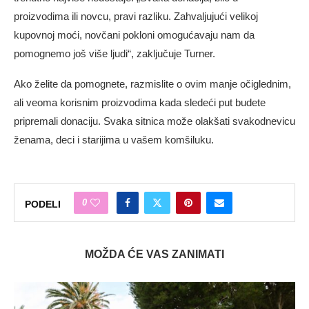
proizvodima ili novcu, pravi razliku. Zahvaljujući velikoj
kupovnoj moći, novčani pokloni omogućavaju nam da
pomognemo još više ljudi“, zaključuje Turner.
Ako želite da pomognete, razmislite o ovim manje očiglednim,
ali veoma korisnim proizvodima kada sledeći put budete
pripremali donaciju. Svaka sitnica može olakšati svakodnevicu
ženama, deci i starijima u vašem komšiluku.
0
PODELI
MOŽDA ĆE VAS ZANIMATI