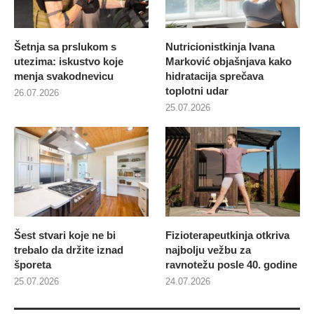
Šetnja sa prslukom s
Nutricionistkinja Ivana
utezima: iskustvo koje
Marković objašnjava kako
menja svakodnevicu
hidratacija sprečava
toplotni udar
26.07.2026
25.07.2026
Šest stvari koje ne bi
Fizioterapeutkinja otkriva
trebalo da držite iznad
najbolju vežbu za
šporeta
ravnotežu posle 40. godine
25.07.2026
24.07.2026