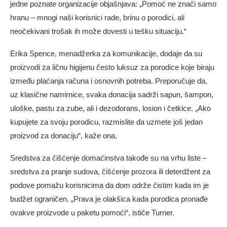
jedne poznate organizacije objašnjava: „Pomoć ne znači samo
hranu – mnogi naši korisnici rade, brinu o porodici, ali
neočekivani trošak ih može dovesti u tešku situaciju.“
Erika Spence, menadžerka za komunikacije, dodaje da su
proizvodi za ličnu higijenu često luksuz za porodice koje biraju
između plaćanja računa i osnovnih potreba. Preporučuje da,
uz klasične namirnice, svaka donacija sadrži sapun, šampon,
uloške, pastu za zube, ali i dezodorans, losion i četkice. „Ako
kupujete za svoju porodicu, razmislite da uzmete još jedan
proizvod za donaciju“, kaže ona.
Sredstva za čišćenje domaćinstva takođe su na vrhu liste –
sredstva za pranje sudova, čišćenje prozora ili deterdžent za
podove pomažu korisnicima da dom održe čistim kada im je
budžet ograničen. „Prava je olakšica kada porodica pronađe
ovakve proizvode u paketu pomoći“, ističe Turner.