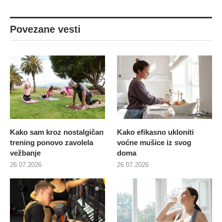
Povezane vesti
Kako sam kroz nostalgičan
Kako efikasno ukloniti
trening ponovo zavolela
voćne mušice iz svog
vežbanje
doma
26.07.2026
26.07.2026