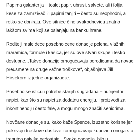
Papirna galanterija – toalet papir, ubrusi, salvete, ali i folija,
kese za zamrzivač ili papirni tanjiri – često su neophodni, a
retko se doniraju. Ove sitnice čine svakodnevicu znatno
lakšom svima koji se oslanjaju na banku hrane.
Roditelji male dece posebno cene donacije pelena, vlažnih
maramica, formule i kašica, jer su ove stvari skupe i teško
dostupne. „Takve donacije omogućavaju porodicama da novac
preusmere na druge važne troškove“, objašnjava Jill
Hirsekorn iz jedne organizacije.
Posebno se ističu i potrebe starijih sugrađana – nutrijentni
napici, kao što su napici za dodatnu energiju, i proizvodi za
inkontinenciju često fale, a mogu mnogo značiti seniorima.
Novčane donacije su, kako kaže Spence, izuzetno korisne jer
pokrivaju troškove dostave i omogućavaju kupovinu onoga što
trenutno najviše nedostaje. „Svaka donacija, bilo u