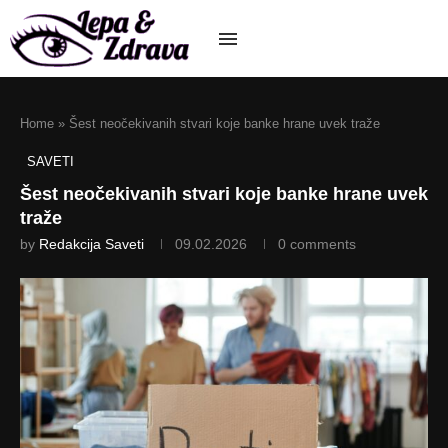
Home
»
Šest neočekivanih stvari koje banke hrane uvek traže
SAVETI
Šest neočekivanih stvari koje banke hrane uvek
traže
by
Redakcija Saveti
09.02.2026
0 comments