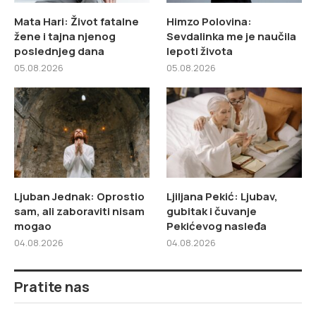
Mata Hari: Život fatalne
Himzo Polovina:
žene i tajna njenog
Sevdalinka me je naučila
poslednjeg dana
lepoti života
05.08.2026
05.08.2026
Ljuban Jednak: Oprostio
Ljiljana Pekić: Ljubav,
sam, ali zaboraviti nisam
gubitak i čuvanje
mogao
Pekićevog nasleđa
04.08.2026
04.08.2026
Pratite nas