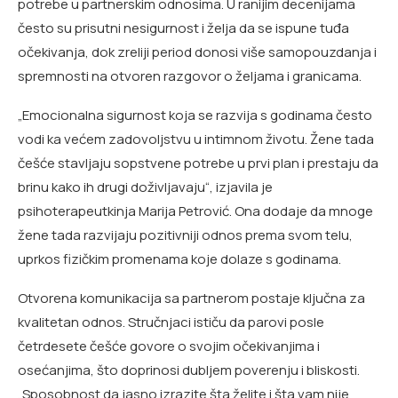
potrebe u partnerskim odnosima. U ranijim decenijama
često su prisutni nesigurnost i želja da se ispune tuđa
očekivanja, dok zreliji period donosi više samopouzdanja i
spremnosti na otvoren razgovor o željama i granicama.
„Emocionalna sigurnost koja se razvija s godinama često
vodi ka većem zadovoljstvu u intimnom životu. Žene tada
češće stavljaju sopstvene potrebe u prvi plan i prestaju da
brinu kako ih drugi doživljavaju“, izjavila je
psihoterapeutkinja Marija Petrović. Ona dodaje da mnoge
žene tada razvijaju pozitivniji odnos prema svom telu,
uprkos fizičkim promenama koje dolaze s godinama.
Otvorena komunikacija sa partnerom postaje ključna za
kvalitetan odnos. Stručnjaci ističu da parovi posle
četrdesete češće govore o svojim očekivanjima i
osećanjima, što doprinosi dubljem poverenju i bliskosti.
„Sposobnost da jasno izrazite šta želite i šta vam nije