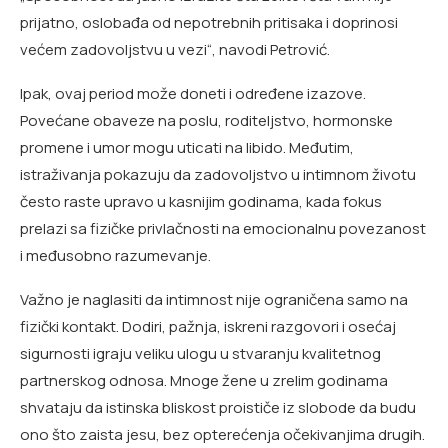
prijatno, oslobađa od nepotrebnih pritisaka i doprinosi
većem zadovoljstvu u vezi“, navodi Petrović.
Ipak, ovaj period može doneti i određene izazove.
Povećane obaveze na poslu, roditeljstvo, hormonske
promene i umor mogu uticati na libido. Međutim,
istraživanja pokazuju da zadovoljstvo u intimnom životu
često raste upravo u kasnijim godinama, kada fokus
prelazi sa fizičke privlačnosti na emocionalnu povezanost
i međusobno razumevanje.
Važno je naglasiti da intimnost nije ograničena samo na
fizički kontakt. Dodiri, pažnja, iskreni razgovori i osećaj
sigurnosti igraju veliku ulogu u stvaranju kvalitetnog
partnerskog odnosa. Mnoge žene u zrelim godinama
shvataju da istinska bliskost proističe iz slobode da budu
ono što zaista jesu, bez opterećenja očekivanjima drugih.