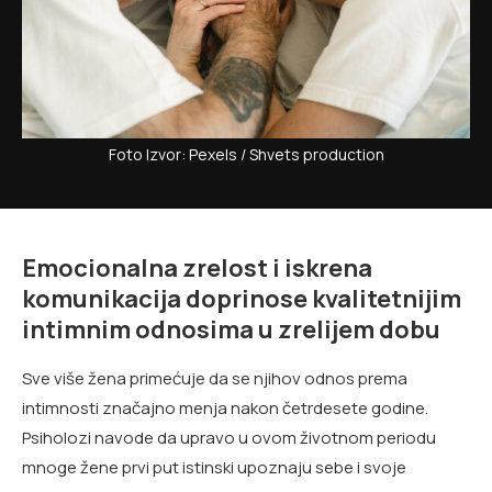
Foto Izvor: Pexels / Shvets production
Emocionalna zrelost i iskrena
komunikacija doprinose kvalitetnijim
intimnim odnosima u zrelijem dobu
Sve više žena primećuje da se njihov odnos prema
intimnosti značajno menja nakon četrdesete godine.
Psiholozi navode da upravo u ovom životnom periodu
mnoge žene prvi put istinski upoznaju sebe i svoje