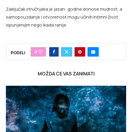
Zaključak stručnjaka je jasan: godine donose mudrost, a
samopouzdanje i otvorenost mogu učiniti intimni život
ispunjenijim nego ikada ranije.
0
PODELI
MOŽDA ĆE VAS ZANIMATI