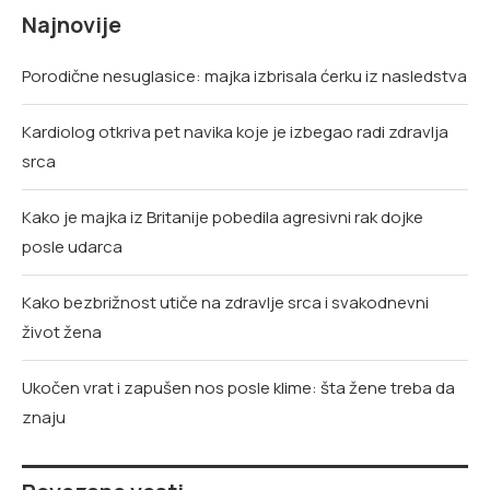
Najnovije
Porodične nesuglasice: majka izbrisala ćerku iz nasledstva
Kardiolog otkriva pet navika koje je izbegao radi zdravlja
srca
Kako je majka iz Britanije pobedila agresivni rak dojke
posle udarca
Kako bezbrižnost utiče na zdravlje srca i svakodnevni
život žena
Ukočen vrat i zapušen nos posle klime: šta žene treba da
znaju