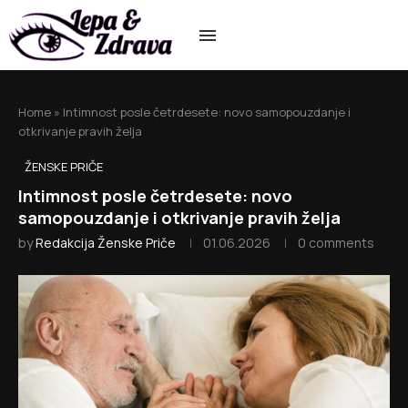
Home
»
Intimnost posle četrdesete: novo samopouzdanje i
otkrivanje pravih želja
ŽENSKE PRIČE
Intimnost posle četrdesete: novo
samopouzdanje i otkrivanje pravih želja
by
Redakcija Ženske Priče
01.06.2026
0 comments