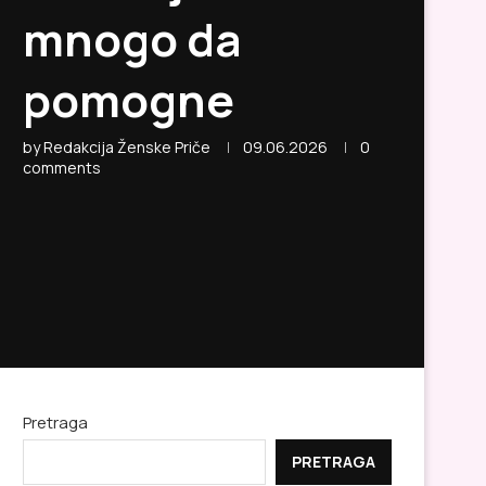
mnogo da
pomogne
by
Redakcija Ženske Priče
09.06.2026
0
comments
Pretraga
PRETRAGA