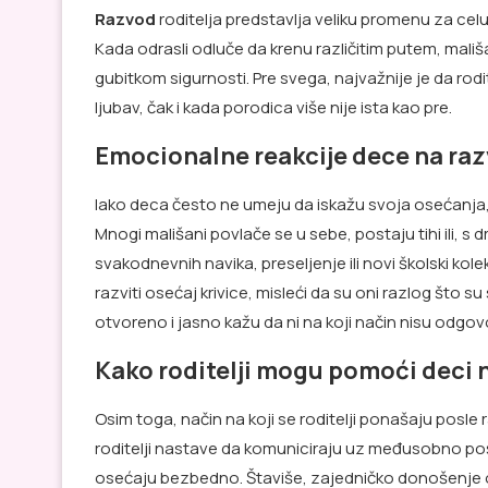
Razvod
roditelja predstavlja veliku promenu za cel
Kada odrasli odluče da krenu različitim putem, mališ
gubitkom sigurnosti. Pre svega, najvažnije je da rodi
ljubav, čak i kada porodica više nije ista kao pre.
Emocionalne reakcije dece na ra
Iako deca često ne umeju da iskažu svoja osećanja,
Mnogi mališani povlače se u sebe, postaju tihi ili, s
svakodnevnih navika, preseljenje ili novi školski k
razviti osećaj krivice, misleći da su oni razlog što su s
otvoreno i jasno kažu da ni na koji način nisu odgov
Kako roditelji mogu pomoći deci
Osim toga, način na koji se roditelji ponašaju posl
roditelji nastave da komuniciraju uz međusobno po
osećaju bezbedno. Štaviše, zajedničko donošenje o