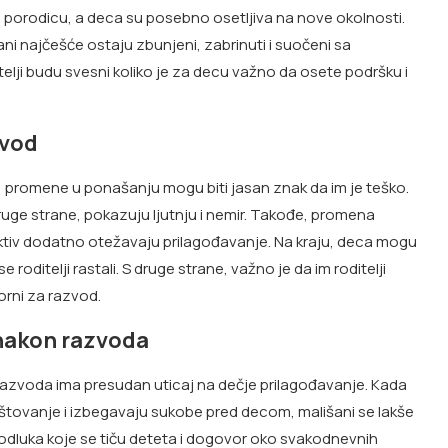
u porodicu, a deca su posebno osetljiva na nove okolnosti.
ani najčešće ostaju zbunjeni, zabrinuti i suočeni sa
telji budu svesni koliko je za decu važno da osete podršku i
zvod
 promene u ponašanju mogu biti jasan znak da im je teško.
 druge strane, pokazuju ljutnju i nemir. Takođe, promena
olektiv dodatno otežavaju prilagođavanje. Na kraju, deca mogu
e roditelji rastali. S druge strane, važno je da im roditelji
orni za razvod.
 nakon razvoda
e razvoda ima presudan uticaj na dečje prilagođavanje. Kada
štovanje i izbegavaju sukobe pred decom, mališani se lakše
dluka koje se tiču deteta i dogovor oko svakodnevnih