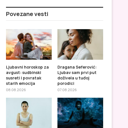
Povezane vesti
Ljubavni horoskop za
Dragana Seferović:
avgust: sudbinski
Ljubav sam prvi put
susreti i povratak
doživela u tuđoj
starih emocija
porodici
08.08.2026
07.08.2026