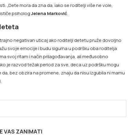
 „Dete mora da zna da, iako se roditelji više ne vole,
ističe psiholog
Jelena Marković
.
deteta
 trajno negativan uticaj ako roditelji detetu pruže dovoljno
kažu svoje emocije i budu sigurna u podršku oba roditelja
ma svoj ritam i način prilagođavanja, ali međusobno
 iako je razvod težak period za sve, deca uz podršku mogu
je da, bez obzira na promene, znaju da nisu izgubila ni mamu
.
E VAS ZANIMATI