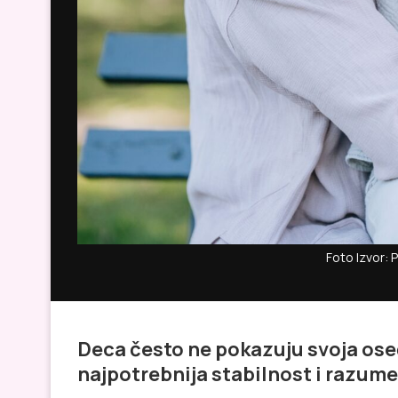
Foto Izvor: 
Deca često ne pokazuju svoja oseć
najpotrebnija stabilnost i razume