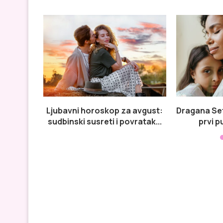
Ljubavni horoskop za avgust:
Dragana Sef
sudbinski susreti i povratak...
prvi p