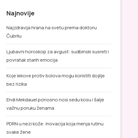
Najnovije
Najzdravija hrana na svetu prema doktoru
Čubrilu
Ljubavni horoskop za avgust: sudbinski susreti i
povratak starih emocija
Koje lekove protiv bolova mogu koristiti dojilje
bez rizika
Endi Mekdauel ponosno nosi sedu kosu i šalje
važnu poruku ženama
PDRN u nezi kože: inovacija koja menja rutinu
svake žene