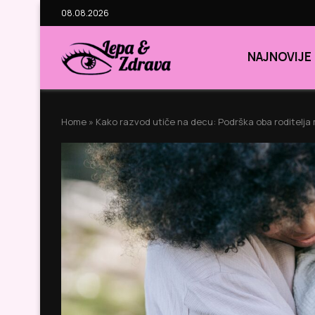
08.08.2026
NAJNOVIJE
Home
»
Kako razvod utiče na decu: Podrška oba roditel