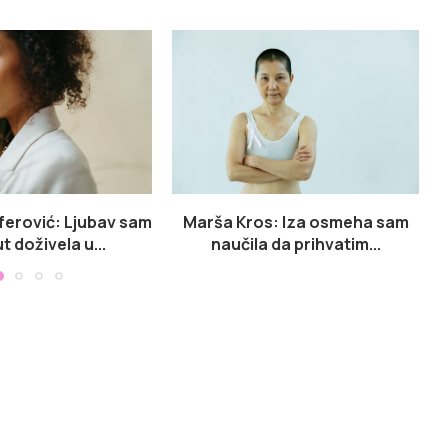
erović: Ljubav sam
Marša Kros: Iza osmeha sam
ut doživela u...
naučila da prihvatim...