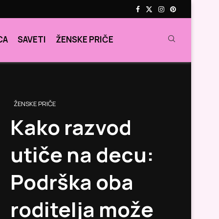
CA
SAVETI
ŽENSKE PRIČE
ŽENSKE PRIČE
Kako razvod
utiče na decu:
Podrška oba
roditelja može