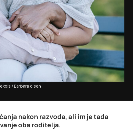
Pexels / Barbara olsen
anja nakon razvoda, ali im je tada
vanje oba roditelja.