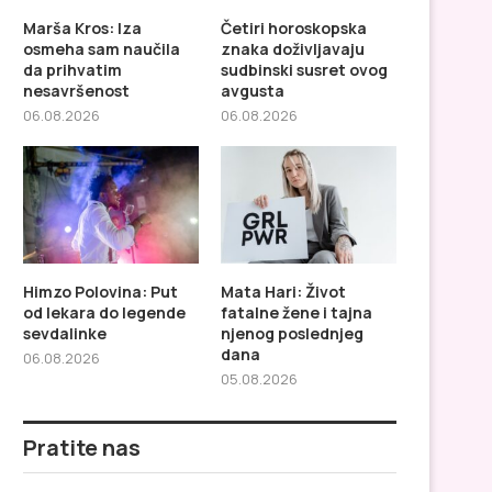
Marša Kros: Iza
Četiri horoskopska
osmeha sam naučila
znaka doživljavaju
da prihvatim
sudbinski susret ovog
nesavršenost
avgusta
06.08.2026
06.08.2026
Četiri horoskopska znaka
Himzo Polovina: Put od
doživljavaju sudbinski susret
do legende sevdali
ovog avgusta
Himzo Polovina: Put
Mata Hari: Život
od lekara do legende
fatalne žene i tajna
sevdalinke
njenog poslednjeg
dana
06.08.2026
05.08.2026
Pratite nas