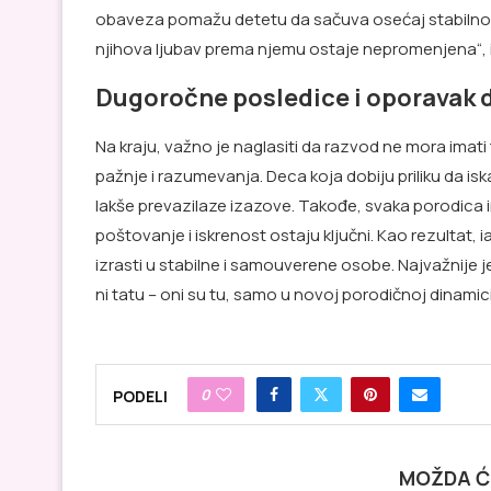
obaveza pomažu detetu da sačuva osećaj stabilnosti.
njihova ljubav prema njemu ostaje nepromenjena“, 
Dugoročne posledice i oporavak 
Na kraju, važno je naglasiti da razvod ne mora imati
pažnje i razumevanja. Deca koja dobiju priliku da is
lakše prevazilaze izazove. Takođe, svaka porodica i
poštovanje i iskrenost ostaju ključni. Kao rezultat,
izrasti u stabilne i samouverene osobe. Najvažnije 
ni tatu – oni su tu, samo u novoj porodičnoj dinamici
0
PODELI
MOŽDA Ć