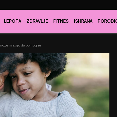
LEPOTA
ZDRAVLJE
FITNES
ISHRANA
PORODI
ja može mnogo da pomogne