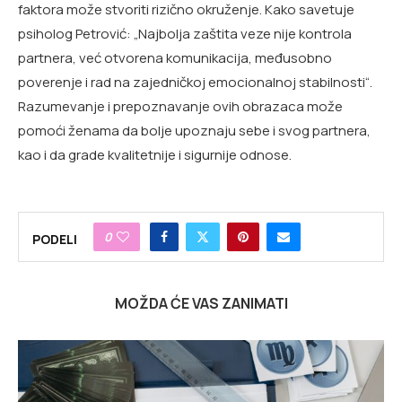
faktora može stvoriti rizično okruženje. Kako savetuje
psiholog Petrović: „Najbolja zaštita veze nije kontrola
partnera, već otvorena komunikacija, međusobno
poverenje i rad na zajedničkoj emocionalnoj stabilnosti“.
Razumevanje i prepoznavanje ovih obrazaca može
pomoći ženama da bolje upoznaju sebe i svog partnera,
kao i da grade kvalitetnije i sigurnije odnose.
0
PODELI
MOŽDA ĆE VAS ZANIMATI