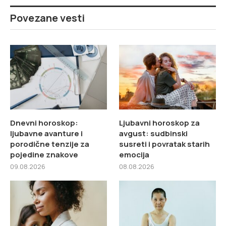
Povezane vesti
Dnevni horoskop:
Ljubavni horoskop za
ljubavne avanture i
avgust: sudbinski
porodične tenzije za
susreti i povratak starih
pojedine znakove
emocija
09.08.2026
08.08.2026