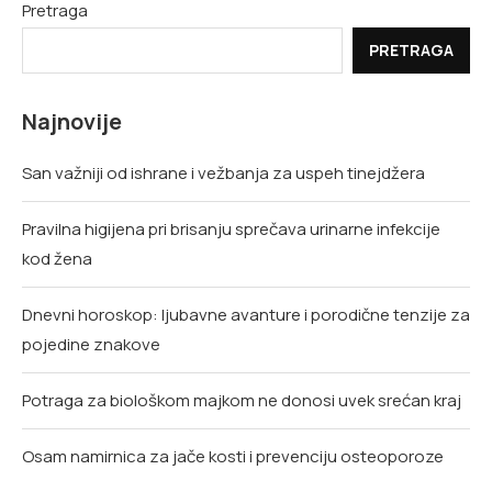
Pretraga
PRETRAGA
Najnovije
San važniji od ishrane i vežbanja za uspeh tinejdžera
Pravilna higijena pri brisanju sprečava urinarne infekcije
kod žena
Dnevni horoskop: ljubavne avanture i porodične tenzije za
pojedine znakove
Potraga za biološkom majkom ne donosi uvek srećan kraj
Osam namirnica za jače kosti i prevenciju osteoporoze