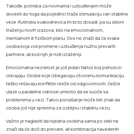
Takođe, potreba za novinama i uzbuđenjem može
dovesti do toga da pojedinci traže stimulaciju van stabilne
veze. Rutinska svakodnevica im brzo dosadi, pa su skloni
traženju novih izazova, bilo na emocionalnom,
mentalnom ili fizičkom planu. Ovo ne znači da će svaka
osoba koja voli promene i uzbuđenja nužno prevariti
partnera, ali kod njih je rizik izraženiji.
Emocionalna nezrelost je još jedan faktor koji psiholozi
izdvajaju. Osobe koje izbegavaju otvorenu komunikaciju,
teško rešavaju konflikte i beže od odgovornosti, češće
ulaze u paralelne odnose umesto da se suoče sa
problemima u vezi. Takvo ponašanje može biti znak da
osoba još nije spremna za ozbiljnu i stabilnu vezu.
Važno je naglasiti da nijedna osobina sama po sebi ne
znači da će doći do prevare, ali kombinacija navedenih