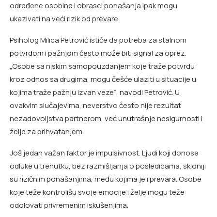
određene osobine i obrasci ponašanja ipak mogu
ukazivati na veći rizik od prevare.
Psiholog Milica Petrović ističe da potreba za stalnom
potvrdom i pažnjom često može biti signal za oprez.
„Osobe sa niskim samopouzdanjem koje traže potvrdu
kroz odnos sa drugima, mogu češće ulaziti u situacije u
kojima traže pažnju izvan veze“, navodi Petrović. U
ovakvim slučajevima, neverstvo često nije rezultat
nezadovoljstva partnerom, već unutrašnje nesigurnosti i
želje za prihvatanjem.
Još jedan važan faktor je impulsivnost. Ljudi koji donose
odluke u trenutku, bez razmišljanja o posledicama, skloniji
su rizičnim ponašanjima, među kojima je i prevara. Osobe
koje teže kontrolišu svoje emocije i želje mogu teže
odolovati privremenim iskušenjima.