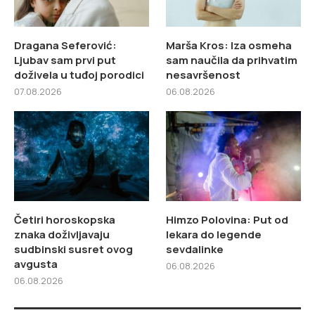
Dragana Seferović:
Marša Kros: Iza osmeha
Ljubav sam prvi put
sam naučila da prihvatim
doživela u tuđoj porodici
nesavršenost
07.08.2026
06.08.2026
Četiri horoskopska
Himzo Polovina: Put od
znaka doživljavaju
lekara do legende
sudbinski susret ovog
sevdalinke
avgusta
06.08.2026
06.08.2026