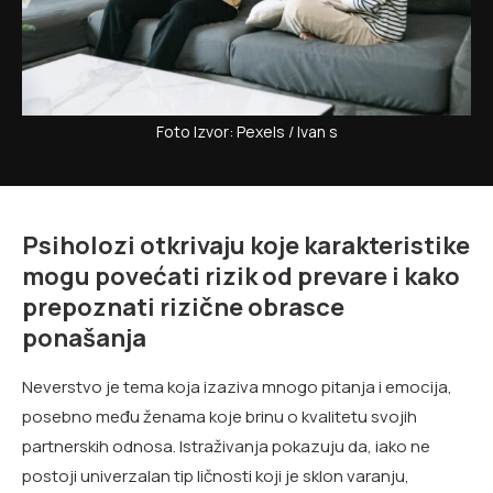
Foto Izvor: Pexels / Ivan s
Psiholozi otkrivaju koje karakteristike
mogu povećati rizik od prevare i kako
prepoznati rizične obrasce
ponašanja
Neverstvo je tema koja izaziva mnogo pitanja i emocija,
posebno među ženama koje brinu o kvalitetu svojih
partnerskih odnosa. Istraživanja pokazuju da, iako ne
postoji univerzalan tip ličnosti koji je sklon varanju,