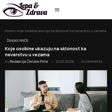
Home
»
Koje osobine ukazuju na sklonost ka neverstvu u vezama
ŽENSKE PRIČE
Koje osobine ukazuju na sklonost ka
neverstvu u vezama
by
Redakcija Ženske Priče
21.05.2026
0 comments