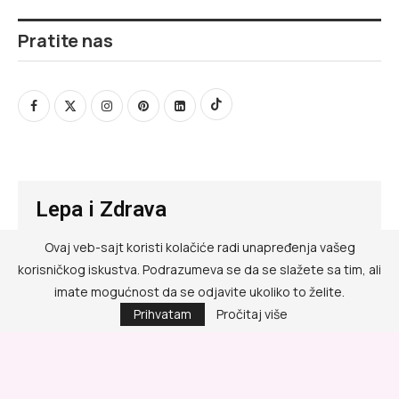
Pratite nas
Lepa i Zdrava
Ovaj veb-sajt koristi kolačiće radi unapređenja vašeg
@ RED MEDIA GROUP 2026
korisničkog iskustva. Podrazumeva se da se slažete sa tim, ali
Kontakt
imate mogućnost da se odjavite ukoliko to želite.
Prihvatam
Pročitaj više
Impressum
Politika privatnosti