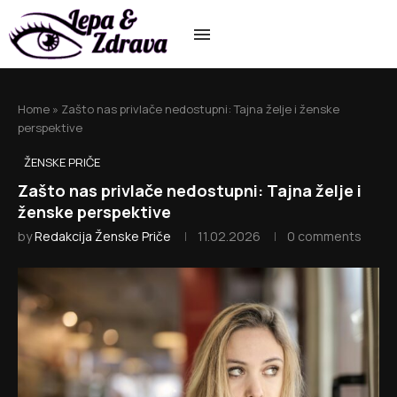
Home
»
Zašto nas privlače nedostupni: Tajna želje i ženske
perspektive
ŽENSKE PRIČE
Zašto nas privlače nedostupni: Tajna želje i
ženske perspektive
by
Redakcija Ženske Priče
11.02.2026
0 comments