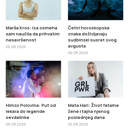
Marša Kros: Iza osmeha
Četiri horoskopska
sam naučila da prihvatim
znaka doživljavaju
nesavršenost
sudbinski susret ovog
avgusta
06.08.2026
06.08.2026
Himzo Polovina: Put od
Mata Hari: Život fatalne
lekara do legende
žene i tajna njenog
sevdalinke
poslednjeg dana
06.08.2026
05.08.2026