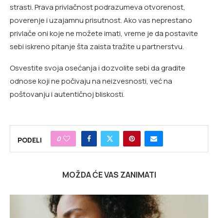
strasti. Prava privlačnost podrazumeva otvorenost,
poverenje i uzajamnu prisutnost. Ako vas neprestano
privlače oni koje ne možete imati, vreme je da postavite
sebi iskreno pitanje šta zaista tražite u partnerstvu.
Osvestite svoja osećanja i dozvolite sebi da gradite
odnose koji ne počivaju na neizvesnosti, već na
poštovanju i autentičnoj bliskosti.
0
PODELI
MOŽDA ĆE VAS ZANIMATI