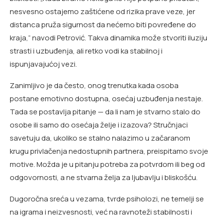
nesvesno ostajemo zaštićene od rizika prave veze, jer
distanca pruža sigurnost da nećemo biti povređene do
kraja,“ navodi Petrović. Takva dinamika može stvoriti iluziju
strasti i uzbuđenja, ali retko vodi ka stabilnoj i
ispunjavajućoj vezi.
Zanimljivo je da često, onog trenutka kada osoba
postane emotivno dostupna, osećaj uzbuđenja nestaje.
Tada se postavlja pitanje — da li nam je stvarno stalo do
osobe ili samo do osećaja želje i izazova? Stručnjaci
savetuju da, ukoliko se stalno nalazimo u začaranom
krugu privlačenja nedostupnih partnera, preispitamo svoje
motive. Možda je u pitanju potreba za potvrdom ili beg od
odgovornosti, a ne stvarna želja za ljubavlju i bliskošću.
Dugoročna sreća u vezama, tvrde psiholozi, ne temelji se
na igrama i neizvesnosti, već na ravnoteži stabilnosti i