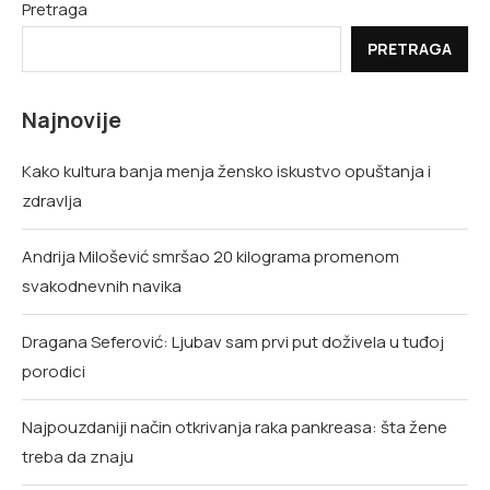
Pretraga
PRETRAGA
Najnovije
Kako kultura banja menja žensko iskustvo opuštanja i
zdravlja
Andrija Milošević smršao 20 kilograma promenom
svakodnevnih navika
Dragana Seferović: Ljubav sam prvi put doživela u tuđoj
porodici
Najpouzdaniji način otkrivanja raka pankreasa: šta žene
treba da znaju