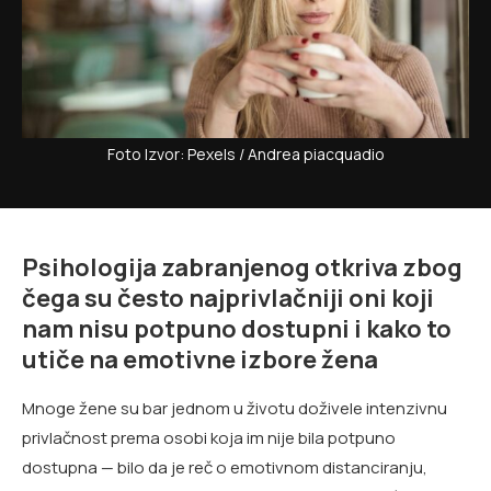
Foto Izvor: Pexels / Andrea piacquadio
Psihologija zabranjenog otkriva zbog
čega su često najprivlačniji oni koji
nam nisu potpuno dostupni i kako to
utiče na emotivne izbore žena
Mnoge žene su bar jednom u životu doživele intenzivnu
privlačnost prema osobi koja im nije bila potpuno
dostupna — bilo da je reč o emotivnom distanciranju,