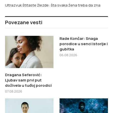
Ultrazvuk štitaste žlezde: šta svaka žena treba da zna
Povezane vesti
Rade Končar: Snaga
porodice u senci istorije i
gubitka
06.08.2026
Dragana Seferović:
Ljubav sam prvi put
doživela u tuđoj porodici
07.08.2026