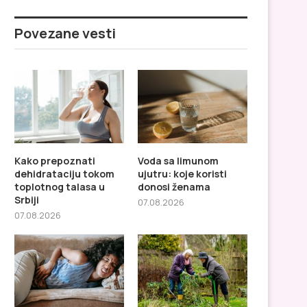
Povezane vesti
Kako prepoznati
Voda sa limunom
Zdravlje i dugovečnost:
Gladovanje 16:8 po
dehidrataciju tokom
ujutru: koje koristi
Sardinijski recept za aktivan
mršavljenju i zdravlju 
toplotnog talasa u
donosi ženama
um...
tvrde...
Srbiji
07.08.2026
07.08.2026