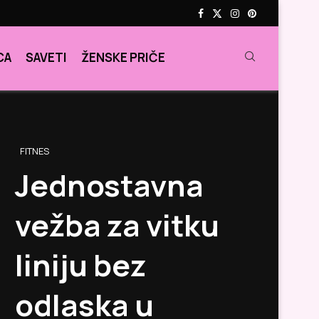
CA
SAVETI
ŽENSKE PRIČE
FITNES
Jednostavna
vežba za vitku
liniju bez
odlaska u