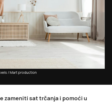
exels / Mart production
e zameniti sat trčanja i pomoći u