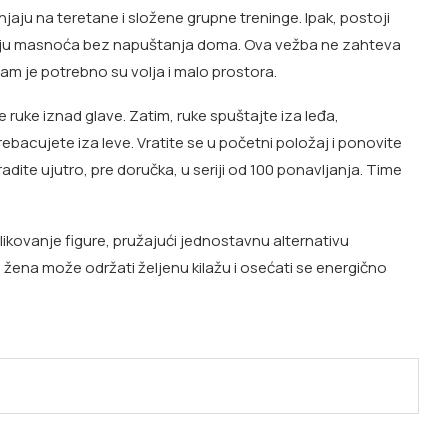
aju na teretane i složene grupne treninge. Ipak, postoji
ju masnoća bez napuštanja doma. Ova vežba ne zahteva
vam je potrebno su volja i malo prostora.
te ruke iznad glave. Zatim, ruke spuštajte iza leđa,
bacujete iza leve. Vratite se u početni položaj i ponovite
ite ujutro, pre doručka, u seriji od 100 ponavljanja. Time
likovanje figure, pružajući jednostavnu alternativu
 žena može održati željenu kilažu i osećati se energično