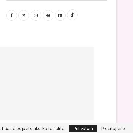
 da se odjavite ukoliko to želite.
Prihvatam
Pročitaj više