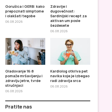
Gorušica i GERB: kako
Zdravlje i
prepoznati simptome
dugovečnost:
i olakšati tegobe
Sardinijski recept za
aktivan um posle
06.08.2026
šezdesete
06.08.2026
Gladovanje 16:8
Kardiolog otkriva pet
pomaže mršavljenju i
navika koje je izbegao
zdravlju jetre, tvrde
radi zdravlja srca
stručnjaci
06.08.2026
06.08.2026
Pratite nas