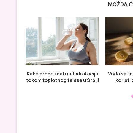
MOŽDA Ć
Kako prepoznati dehidrataciju
Voda sa li
tokom toplotnog talasa u Srbiji
koristi