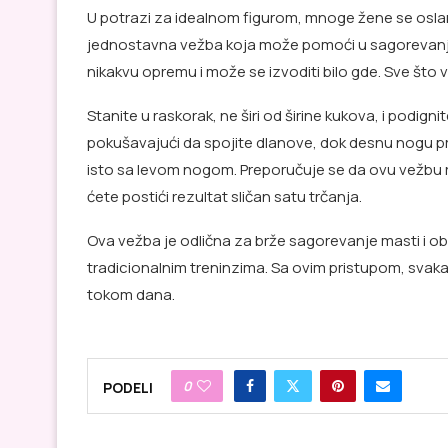
U potrazi za idealnom figurom, mnoge žene se oslanj
jednostavna vežba koja može pomoći u sagorevan
nikakvu opremu i može se izvoditi bilo gde. Sve što 
Stanite u raskorak, ne širi od širine kukova, i podigni
pokušavajući da spojite dlanove, dok desnu nogu pre
isto sa levom nogom. Preporučuje se da ovu vežbu rad
ćete postići rezultat sličan satu trčanja.
Ova vežba je odlična za brže sagorevanje masti i ob
tradicionalnim treninzima. Sa ovim pristupom, svaka
tokom dana.
0
PODELI