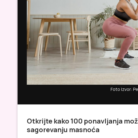
Foto Izvor: P
Otkrijte kako 100 ponavljanja mož
sagorevanju masnoća