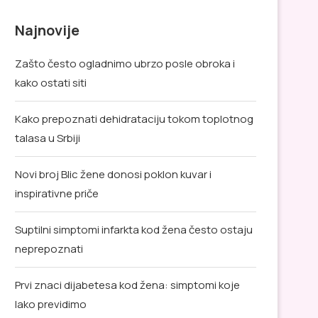
Najnovije
Zašto često ogladnimo ubrzo posle obroka i
kako ostati siti
Kako prepoznati dehidrataciju tokom toplotnog
talasa u Srbiji
Novi broj Blic žene donosi poklon kuvar i
inspirativne priče
Suptilni simptomi infarkta kod žena često ostaju
neprepoznati
Prvi znaci dijabetesa kod žena: simptomi koje
lako previdimo