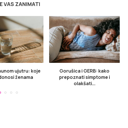
E VAS ZANIMATI
munom ujutru: koje
Gorušica i GERB: kako
 donosi ženama
prepoznati simptome i
olakšati...