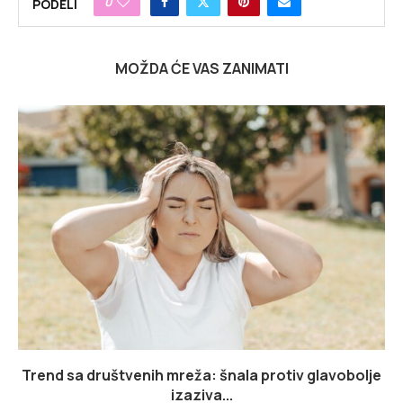
0
PODELI
MOŽDA ĆE VAS ZANIMATI
Trend sa društvenih mreža: šnala protiv glavobolje
izaziva...