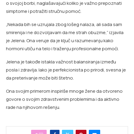
o svojoj borbi, naglašavajući koliko je važno prepoznati
simptome i potražiti stručnu pomoć.
„Nekada bih se uzrujala zbog lošeg nalaza, ali sada sam
smirenija i ne dozvoljavam da me strah obuzme,“ izjavila
je Jelena. Ona veruje da je ključ u razumevanju kako
hormoni utiču na telo i traženju profesionalne pomoći.
Jelena je takođe istakla važnost balansiranja između
posla i zdravlja. Iako je perfekcionista po prirodi, svesna je
da preterivanje može biti štetno.
Ona svojim primerom inspiriše mnoge žene da otvoreno
govore o svojim zdravstvenim problemima i da aktivno
rade na njihovom rešenju.