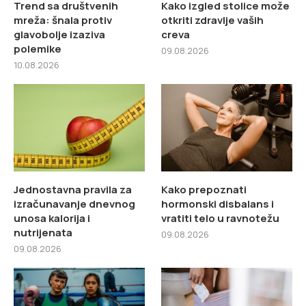
Trend sa društvenih
Kako izgled stolice može
mreža: šnala protiv
otkriti zdravlje vaših
glavobolje izaziva
creva
polemike
09.08.2026
10.08.2026
Jednostavna pravila za
Kako prepoznati
izračunavanje dnevnog
hormonski disbalans i
unosa kalorija i
vratiti telo u ravnotežu
nutrijenata
09.08.2026
09.08.2026