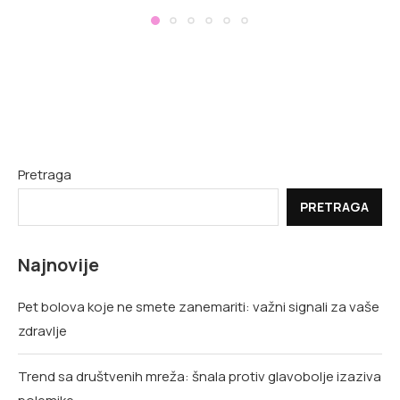
Pretraga
PRETRAGA
Najnovije
Pet bolova koje ne smete zanemariti: važni signali za vaše
zdravlje
Trend sa društvenih mreža: šnala protiv glavobolje izaziva