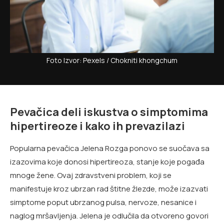
Foto Izvor: Pexels / Chokniti khongchum
Pevačica deli iskustva o simptomima
hipertireoze i kako ih prevazilazi
Popularna pevačica Jelena Rozga ponovo se suočava sa
izazovima koje donosi hipertireoza, stanje koje pogađa
mnoge žene. Ovaj zdravstveni problem, koji se
manifestuje kroz ubrzan rad štitne žlezde, može izazvati
simptome poput ubrzanog pulsa, nervoze, nesanice i
naglog mršavljenja. Jelena je odlučila da otvoreno govori