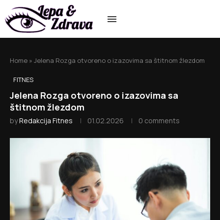
Home
»
Jelena Rozga otvoreno o izazovima sa štitnom žlezdom
FITNES
Jelena Rozga otvoreno o izazovima sa
štitnom žlezdom
by
Redakcija Fitnes
01.02.2026
0 comments