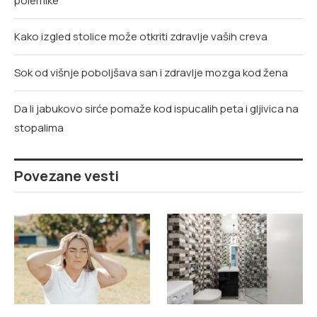
polemike
Kako izgled stolice može otkriti zdravlje vaših creva
Sok od višnje poboljšava san i zdravlje mozga kod žena
Da li jabukovo sirće pomaže kod ispucalih peta i gljivica na
stopalima
Povezane vesti