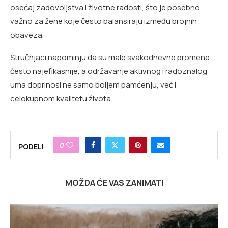
osećaj zadovoljstva i životne radosti, što je posebno
važno za žene koje često balansiraju između brojnih
obaveza.
Stručnjaci napominju da su male svakodnevne promene
često najefikasnije, a održavanje aktivnog i radoznalog
uma doprinosi ne samo boljem pamćenju, već i
celokupnom kvalitetu života.
0
PODELI
MOŽDA ĆE VAS ZANIMATI