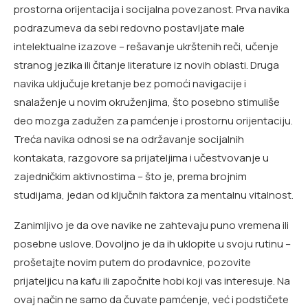
prostorna orijentacija i socijalna povezanost. Prva navika
podrazumeva da sebi redovno postavljate male
intelektualne izazove – rešavanje ukrštenih reči, učenje
stranog jezika ili čitanje literature iz novih oblasti. Druga
navika uključuje kretanje bez pomoći navigacije i
snalaženje u novim okruženjima, što posebno stimuliše
deo mozga zadužen za pamćenje i prostornu orijentaciju.
Treća navika odnosi se na održavanje socijalnih
kontakata, razgovore sa prijateljima i učestvovanje u
zajedničkim aktivnostima – što je, prema brojnim
studijama, jedan od ključnih faktora za mentalnu vitalnost.
Zanimljivo je da ove navike ne zahtevaju puno vremena ili
posebne uslove. Dovoljno je da ih uklopite u svoju rutinu –
prošetajte novim putem do prodavnice, pozovite
prijateljicu na kafu ili započnite hobi koji vas interesuje. Na
ovaj način ne samo da čuvate pamćenje, već i podstičete