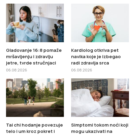
Gladovanje 16:8 pomaže
Kardiolog otkriva pet
mršavljenju i zdravlju
navika koje je izbegao
jetre, tvrde stručnjaci
radi zdravlja srca
06.08.2026
06.08.2026
Tai chi hodanje povezuje
Simptomi tokom noći koji
telo i um kroz pokret i
mogu ukazivati na