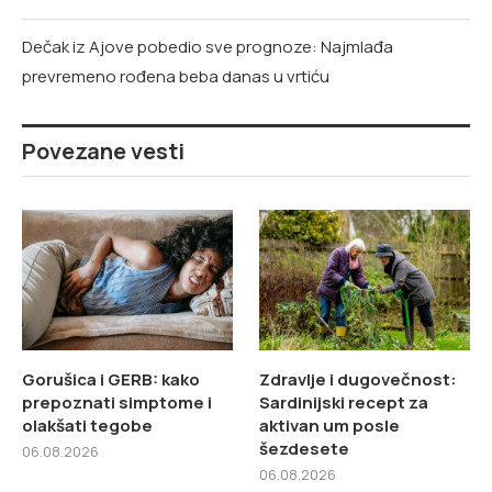
Dečak iz Ajove pobedio sve prognoze: Najmlađa
prevremeno rođena beba danas u vrtiću
Povezane vesti
Gorušica i GERB: kako
Zdravlje i dugovečnost:
prepoznati simptome i
Sardinijski recept za
olakšati tegobe
aktivan um posle
šezdesete
06.08.2026
06.08.2026