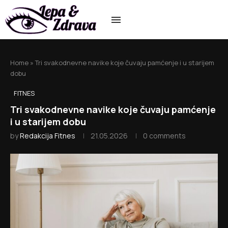
Home
»
Tri svakodnevne navike koje čuvaju pamćenje i u starijem
dobu
FITNES
Tri svakodnevne navike koje čuvaju pamćenje
i u starijem dobu
by
Redakcija Fitnes
21.05.2026
0 comments