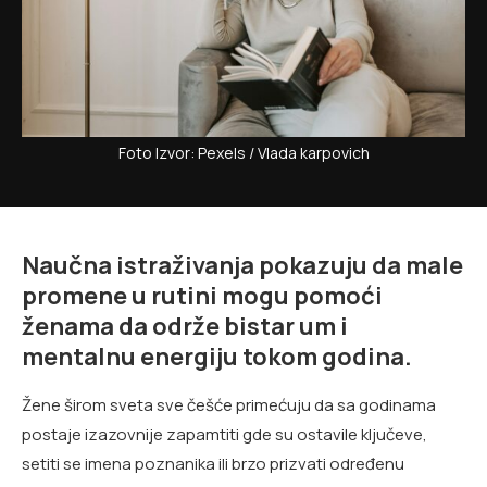
Foto Izvor: Pexels / Vlada karpovich
Naučna istraživanja pokazuju da male
promene u rutini mogu pomoći
ženama da održe bistar um i
mentalnu energiju tokom godina.
Žene širom sveta sve češće primećuju da sa godinama
postaje izazovnije zapamtiti gde su ostavile ključeve,
setiti se imena poznanika ili brzo prizvati određenu