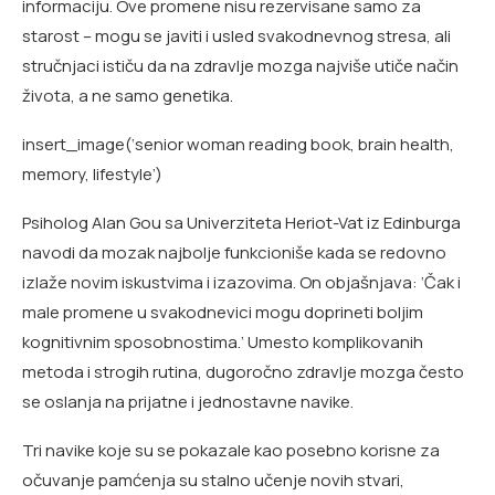
informaciju. Ove promene nisu rezervisane samo za
starost – mogu se javiti i usled svakodnevnog stresa, ali
stručnjaci ističu da na zdravlje mozga najviše utiče način
života, a ne samo genetika.
insert_image(‘senior woman reading book, brain health,
memory, lifestyle’)
Psiholog Alan Gou sa Univerziteta Heriot-Vat iz Edinburga
navodi da mozak najbolje funkcioniše kada se redovno
izlaže novim iskustvima i izazovima. On objašnjava: ‘Čak i
male promene u svakodnevici mogu doprineti boljim
kognitivnim sposobnostima.’ Umesto komplikovanih
metoda i strogih rutina, dugoročno zdravlje mozga često
se oslanja na prijatne i jednostavne navike.
Tri navike koje su se pokazale kao posebno korisne za
očuvanje pamćenja su stalno učenje novih stvari,