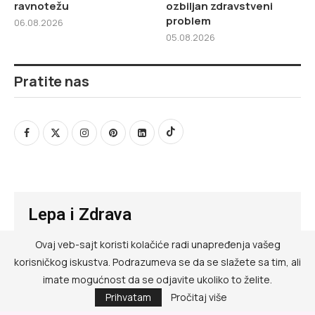
ravnotežu
ozbiljan zdravstveni
problem
06.08.2026
05.08.2026
Pratite nas
Lepa i Zdrava
Ovaj veb-sajt koristi kolačiće radi unapređenja vašeg
@ RED MEDIA GROUP 2026
korisničkog iskustva. Podrazumeva se da se slažete sa tim, ali
Kontakt
imate mogućnost da se odjavite ukoliko to želite.
Prihvatam
Pročitaj više
Impressum