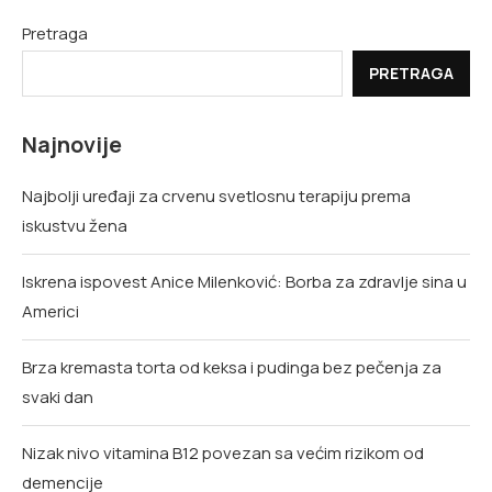
Pretraga
PRETRAGA
Najnovije
Najbolji uređaji za crvenu svetlosnu terapiju prema
iskustvu žena
Iskrena ispovest Anice Milenković: Borba za zdravlje sina u
Americi
Brza kremasta torta od keksa i pudinga bez pečenja za
svaki dan
Nizak nivo vitamina B12 povezan sa većim rizikom od
demencije