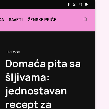
CA
SAVETI
ŽENSKE PRIČE
ISHRANA
Domaća pita sa
šljivama:
jednostavan
recept za