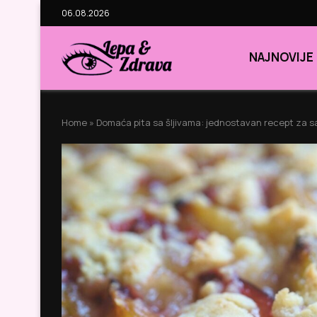
06.08.2026
NAJNOVIJE
Home
»
Domaća pita sa šljivama: jednostavan recept za s