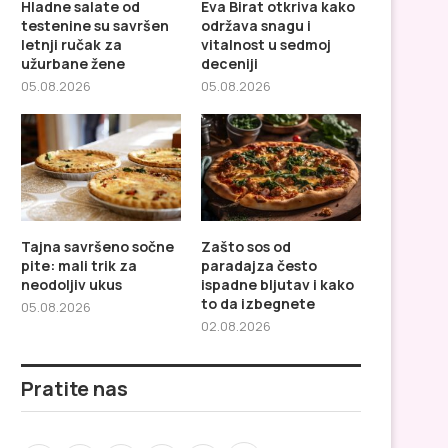
Hladne salate od
Eva Birat otkriva kako
testenine su savršen
održava snagu i
letnji ručak za
vitalnost u sedmoj
užurbane žene
deceniji
05.08.2026
05.08.2026
Tajna savršeno sočne
Zašto sos od
pite: mali trik za
paradajza često
neodoljiv ukus
ispadne bljutav i kako
to da izbegnete
05.08.2026
Eva Birat otkriva kako održava
Tajna savršeno sočne 
02.08.2026
snagu i vitalnost...
mali trik za neodoljiv
Pratite nas