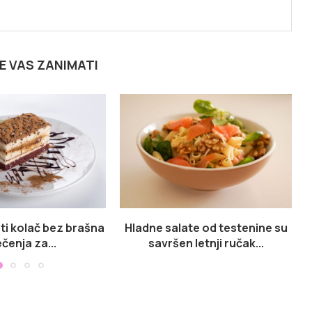
E VAS ZANIMATI
ti kolač bez brašna
Hladne salate od testenine su
ečenja za...
savršen letnji ručak...