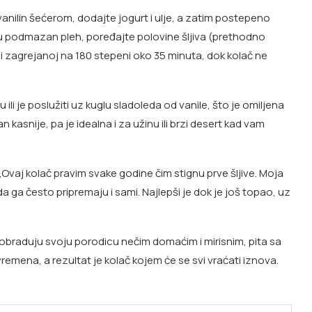
anilin šećerom, dodajte jogurt i ulje, a zatim postepeno
u podmazan pleh, poređajte polovine šljiva (prethodno
rni zagrejanoj na 180 stepeni oko 35 minuta, dok kolač ne
i je poslužiti uz kuglu sladoleda od vanile, što je omiljena
kasnije, pa je idealna i za užinu ili brzi desert kad vam
Ovaj kolač pravim svake godine čim stignu prve šljive. Moja
 ga često pripremaju i sami. Najlepši je dok je još topao, uz
 i obraduju svoju porodicu nečim domaćim i mirisnim, pita sa
remena, a rezultat je kolač kojem će se svi vraćati iznova.