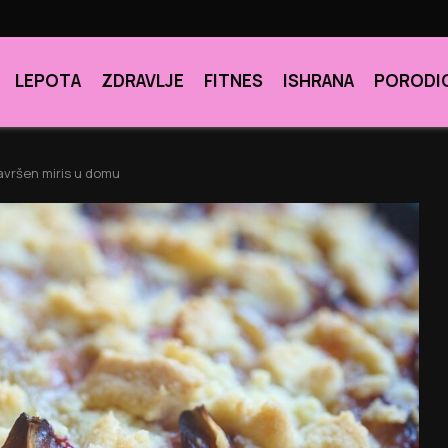
LEPOTA
ZDRAVLJE
FITNES
ISHRANA
PORODI
avršen miris u domu