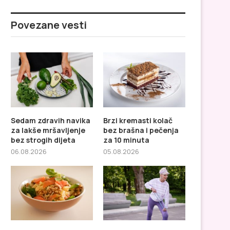
Povezane vesti
Sedam zdravih navika
Brzi kremasti kolač
za lakše mršavljenje
bez brašna i pečenja
bez strogih dijeta
za 10 minuta
06.08.2026
05.08.2026