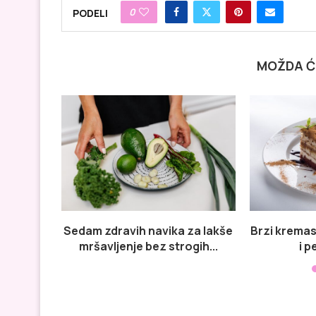
0
PODELI
MOŽDA Ć
Sedam zdravih navika za lakše
Brzi kremas
mršavljenje bez strogih...
i p