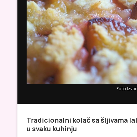
Foto Izvor
Tradicionalni kolač sa šljivama la
u svaku kuhinju