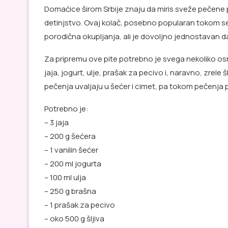
Domaćice širom Srbije znaju da miris sveže pečene pi
detinjstvo. Ovaj kolač, posebno popularan tokom se
porodična okupljanja, ali je dovoljno jednostavan da
Za pripremu ove pite potrebno je svega nekoliko os
jaja, jogurt, ulje, prašak za pecivo i, naravno, zrele 
pečenja uvaljaju u šećer i cimet, pa tokom pečenja 
Potrebno je:
– 3 jaja
– 200 g šećera
– 1 vanilin šećer
– 200 ml jogurta
– 100 ml ulja
– 250 g brašna
– 1 prašak za pecivo
– oko 500 g šljiva