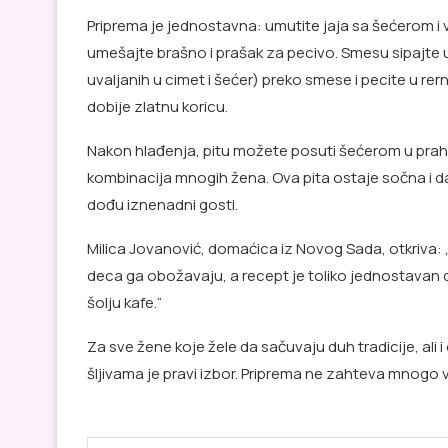
Priprema je jednostavna: umutite jaja sa šećerom i v
umešajte brašno i prašak za pecivo. Smesu sipajte 
uvaljanih u cimet i šećer) preko smese i pecite u re
dobije zlatnu koricu.
Nakon hlađenja, pitu možete posuti šećerom u prahu il
kombinacija mnogih žena. Ova pita ostaje sočna i dan 
dođu iznenadni gosti.
Milica Jovanović, domaćica iz Novog Sada, otkriva: „
deca ga obožavaju, a recept je toliko jednostavan da
šolju kafe.“
Za sve žene koje žele da sačuvaju duh tradicije, ali
šljivama je pravi izbor. Priprema ne zahteva mnogo v