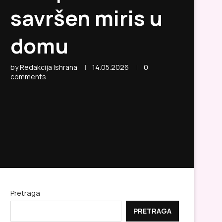
savršen miris u
domu
by
Redakcija Ishrana
14.05.2026
0
comments
Pretraga
PRETRAGA