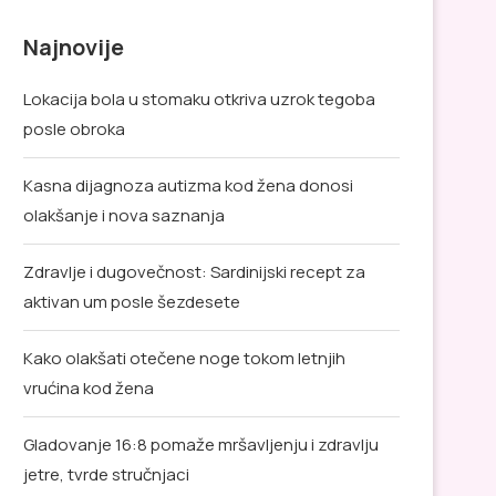
Najnovije
Lokacija bola u stomaku otkriva uzrok tegoba
posle obroka
Kasna dijagnoza autizma kod žena donosi
olakšanje i nova saznanja
Zdravlje i dugovečnost: Sardinijski recept za
aktivan um posle šezdesete
Kako olakšati otečene noge tokom letnjih
vrućina kod žena
Gladovanje 16:8 pomaže mršavljenju i zdravlju
jetre, tvrde stručnjaci