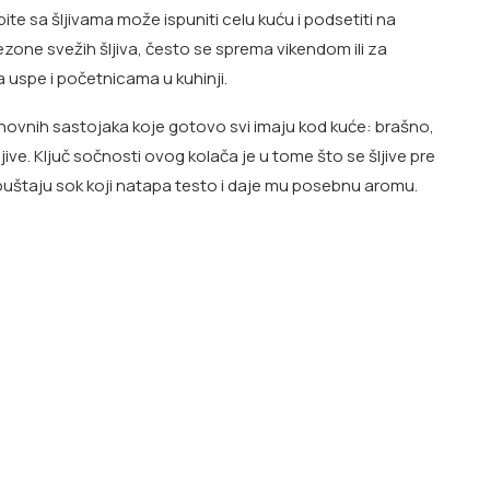
te sa šljivama može ispuniti celu kuću i podsetiti na
zone svežih šljiva, često se sprema vikendom ili za
 uspe i početnicama u kuhinji.
novnih sastojaka koje gotovo svi imaju kod kuće: brašno,
šljive. Ključ sočnosti ovog kolača je u tome što se šljive pre
puštaju sok koji natapa testo i daje mu posebnu aromu.