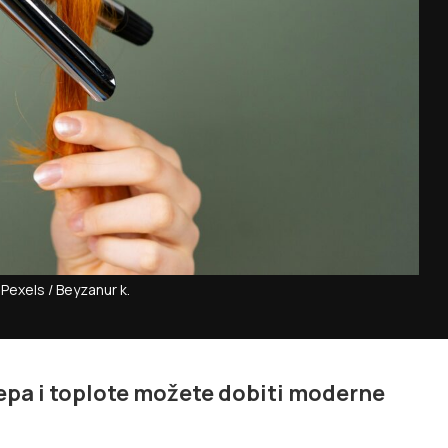
 Pexels / Beyzanur k.
epa i toplote možete dobiti moderne