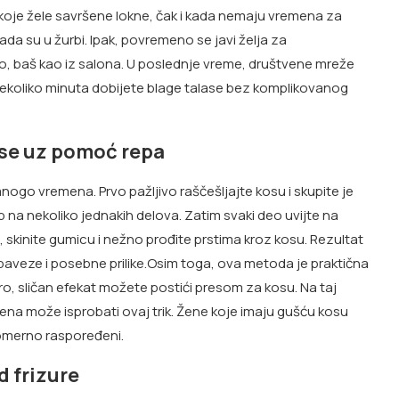
koje žele savršene lokne, čak i kada nemaju vremena za
ada su u žurbi. Ipak, povremeno se javi želja za
, baš kao iz salona. U poslednje vreme, društvene mreže
 nekoliko minuta dobijete blage talase bez komplikovanog
ase uz pomoć repa
ogo vremena. Prvo pažljivo raščešljajte kosu i skupite je
rep na nekoliko jednakih delova. Zatim svaki deo uvijte na
 skinite gumicu i nežno prođite prstima kroz kosu. Rezultat
obaveze i posebne prilike.Osim toga, ova metoda je praktična
o, sličan efekat možete postići presom za kosu. Na taj
 žena može isprobati ovaj trik. Žene koje imaju gušću kosu
vnomerno raspoređeni.
d frizure