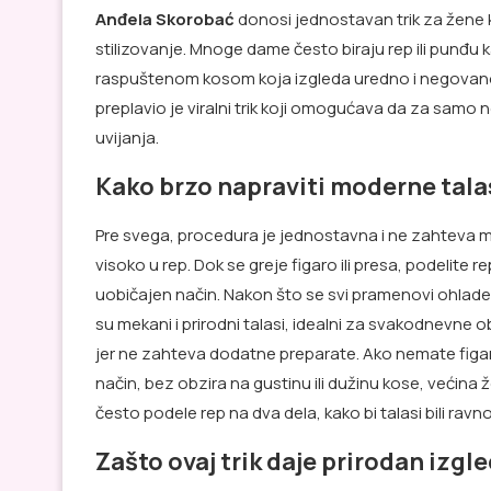
Anđela Skorobać
donosi jednostavan trik za žene 
stilizovanje. Mnoge dame često biraju rep ili punđu k
raspuštenom kosom koja izgleda uredno i negovano
preplavio je viralni trik koji omogućava da za samo
uvijanja.
Kako brzo napraviti moderne tal
Pre svega, procedura je jednostavna i ne zahteva mn
visoko u rep. Dok se greje figaro ili presa, podelite 
uobičajen način. Nakon što se svi pramenovi ohlade,
su mekani i prirodni talasi, idealni za svakodnevne 
jer ne zahteva dodatne preparate. Ako nemate figar
način, bez obzira na gustinu ili dužinu kose, većina
često podele rep na dva dela, kako bi talasi bili ra
Zašto ovaj trik daje prirodan izgle