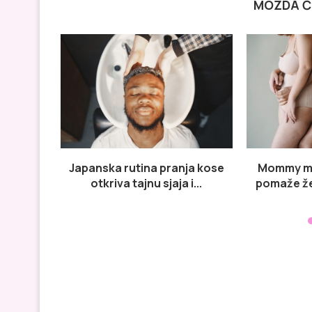
MOŽDA Ć
Japanska rutina pranja kose
Mommy ma
otkriva tajnu sjaja i...
pomaže ž