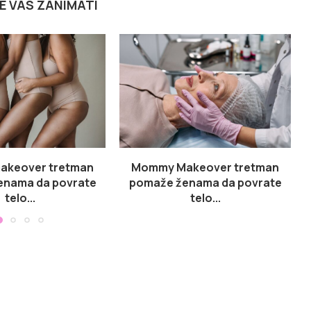
E VAS ZANIMATI
keover tretman
Mommy Makeover tretman
enama da povrate
pomaže ženama da povrate
telo...
telo...