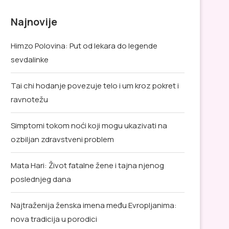
Najnovije
Himzo Polovina: Put od lekara do legende
sevdalinke
Tai chi hodanje povezuje telo i um kroz pokret i
ravnotežu
Simptomi tokom noći koji mogu ukazivati na
ozbiljan zdravstveni problem
Mata Hari: Život fatalne žene i tajna njenog
poslednjeg dana
Najtraženija ženska imena među Evropljanima:
nova tradicija u porodici