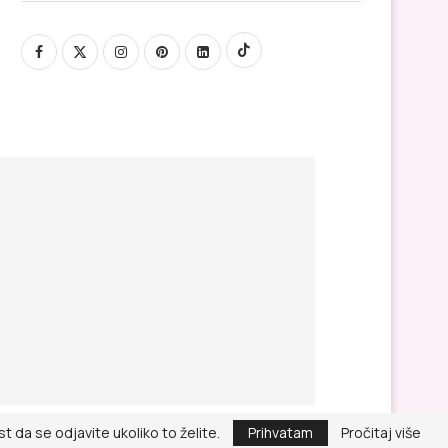
 da se odjavite ukoliko to želite.
Prihvatam
Pročitaj više