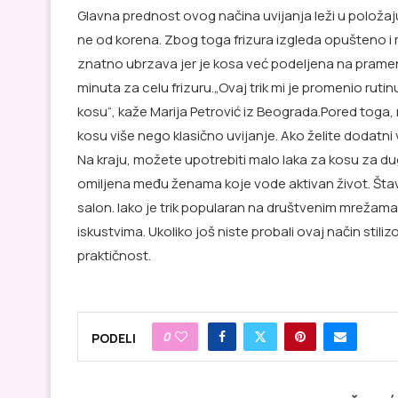
Glavna prednost ovog načina uvijanja leži u položaju
ne od korena. Zbog toga frizura izgleda opušteno i 
znatno ubrzava jer je kosa već podeljena na prame
minuta za celu frizuru.„Ovaj trik mi je promenio rut
kosu“, kaže Marija Petrović iz Beograda.Pored tog
kosu više nego klasično uvijanje. Ako želite dodatni
Na kraju, možete upotrebiti malo laka za kosu za du
omiljena među ženama koje vode aktivan život. Štav
salon. Iako je trik popularan na društvenim mrežama
iskustvima. Ukoliko još niste probali ovaj način stil
praktičnost.
0
PODELI