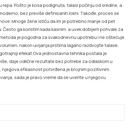
 repa. Pošto je kosa podignuta, talasi počinju od sredine, a
moderno, bez previše definisanih lokni. Takođe, proces se
nove. Mnoge žene ističu da im je potrebno manje od pet
inu. Često ga koristim kada kasnim, a uvek dobijem pohvale za
a, metoda je pogodna za svakodnevnu upotrebu i ne oštećuje
 volumen, nakon uvijanja prstima lagano razdvojite talase.
gotrajniji efekat.Ova jednostavna tehnika postala je
iše, daje odlične rezultate bez potrebe za odlaskom u
, njegova efikasnost potvrđena je brojnim pozitivnim
izovanja, sada je pravo vreme da se uverite u njegovu