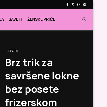
CA
SAVETI
ŽENSKE PRIČE
LEPOTA
Brz trik za
savršene lokne
bez posete
frizerskom