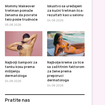
Mommy Makeover
Iskustvo sa uređajem
tretman pomaže
za kućni tretman lica:
ženama da povrate
rezultati kao u salonu
telo posle trudnoće
04.08.2026
05.08.2026
Iskustvo sa uređajem za kućni
Najbolji šamponi za tan
tretman lica: rezultati...
prema mišljenju derma
Najbolji šamponi za
Najbolje kreme za lice
tanku kosu prema
sa zaštitnim faktorom
mišljenju
za žene prema
dermatologa
preporuci
dermatologa
04.08.2026
04.08.2026
Pratite nas