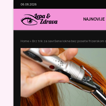
06.08.2026
NAJNOVIJE
Home
»
Brz trik za savršene lokne bez posete frizerskom 