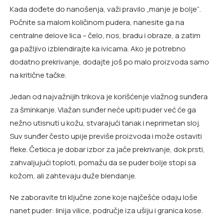
Kada dođete do nanošenja, važi pravilo „manje je bolje“.
Počnite sa malom količinom pudera, nanesite ga na
centralne delove lica – čelo, nos, bradu i obraze, a zatim
ga pažljivo izblendirajte ka ivicama. Ako je potrebno
dodatno prekrivanje, dodajte još po malo proizvoda samo
na kritične tačke.
Jedan od najvažnijih trikova je korišćenje vlažnog sunđera
za šminkanje. Vlažan sunđer neće upiti puder već će ga
nežno utisnuti u kožu, stvarajući tanak i neprimetan sloj.
Suv sunđer često upije previše proizvoda i može ostaviti
fleke. Četkica je dobar izbor za jače prekrivanje, dok prsti,
zahvaljujući toploti, pomažu da se puder bolje stopi sa
kožom, ali zahtevaju duže blendanje.
Ne zaboravite tri ključne zone koje najčešće odaju loše
nanet puder: linija vilice, područje iza ušiju i granica kose.