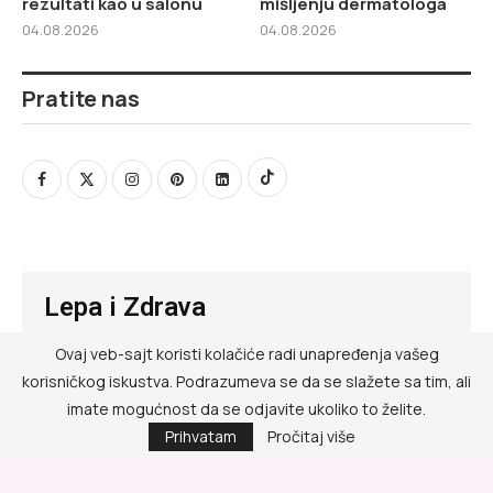
rezultati kao u salonu
mišljenju dermatologa
04.08.2026
04.08.2026
Pratite nas
Lepa i Zdrava
Ovaj veb-sajt koristi kolačiće radi unapređenja vašeg
@ RED MEDIA GROUP 2026
korisničkog iskustva. Podrazumeva se da se slažete sa tim, ali
Kontakt
imate mogućnost da se odjavite ukoliko to želite.
Prihvatam
Pročitaj više
Impressum
Politika privatnosti