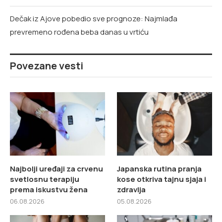
Dečak iz Ajove pobedio sve prognoze: Najmlađa
prevremeno rođena beba danas u vrtiću
Povezane vesti
Najbolji uređaji za crvenu
Japanska rutina pranja
svetlosnu terapiju
kose otkriva tajnu sjaja i
prema iskustvu žena
zdravlja
06.08.2026
05.08.2026