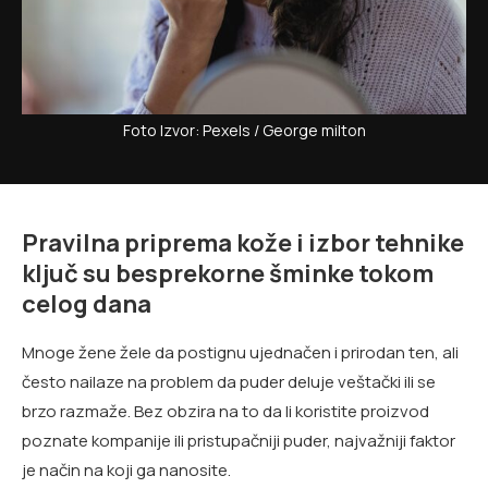
Foto Izvor: Pexels / George milton
Pravilna priprema kože i izbor tehnike
ključ su besprekorne šminke tokom
celog dana
Mnoge žene žele da postignu ujednačen i prirodan ten, ali
često nailaze na problem da puder deluje veštački ili se
brzo razmaže. Bez obzira na to da li koristite proizvod
poznate kompanije ili pristupačniji puder, najvažniji faktor
je način na koji ga nanosite.