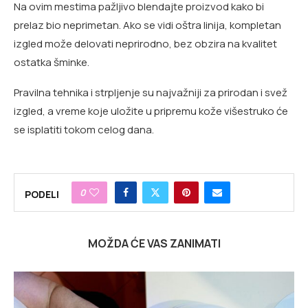
Na ovim mestima pažljivo blendajte proizvod kako bi
prelaz bio neprimetan. Ako se vidi oštra linija, kompletan
izgled može delovati neprirodno, bez obzira na kvalitet
ostatka šminke.
Pravilna tehnika i strpljenje su najvažniji za prirodan i svež
izgled, a vreme koje uložite u pripremu kože višestruko će
se isplatiti tokom celog dana.
0
PODELI
MOŽDA ĆE VAS ZANIMATI