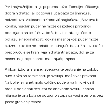
Prvi i najvažniji korak je priprema kože. Temeljno čišćenje,
dobra hidratacija i odgovarajuća baza za šminku su
neizostavni. Aleksandra Kresović naglašava: „Bez ova tri
koraka, nijedan puder ne može da izgleda prirodno i
postojano na licu.“ Suva koža bez hidratacije često
pokazuje nepravilnosti, dok na masnoj koži puder može
skliznuti ukoliko ne koristite matirajuću bazu. Za suvu kožu
preporučuje se hranljivija hidratantna baza, dok je za
masnu najbolje izabrati matirajući prajmer.
Prilikom izbora nijanse, izbegavajte testiranje na zglobu
ruke. Koža na tom mestu je svetlija i može vas prevariti.
Najbolje je naneti malu količinu pudera na liniju vilice ili
bradu i pogledati rezultat na dnevnom svetlu. Idealna
nijansa je ona koja se potpuno stapa sa vašim tenom, bez
jasne granice prelaza.