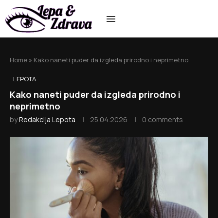
Home
»
Kako naneti puder da izgleda prirodno i neprimetno
LEPOTA
Kako naneti puder da izgleda prirodno i
neprimetno
by
Redakcija Lepota
25.04.2026
0 comments