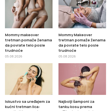
Mommy makeover
Mommy Makeover
tretman pomaže ženama
tretman pomaže ženama
da povrate telo posle
da povrate telo posle
trudnoće
trudnoće
05.08.2026
05.08.2026
Iskustvo sa uređajem za
Najbolji šamponi za
kućni tretman lica:
tanku kosu prema