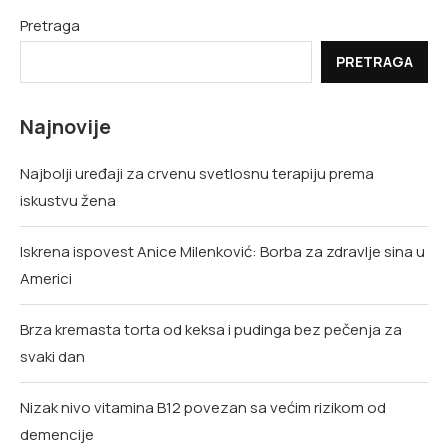
Pretraga
PRETRAGA
Najnovije
Najbolji uređaji za crvenu svetlosnu terapiju prema
iskustvu žena
Iskrena ispovest Anice Milenković: Borba za zdravlje sina u
Americi
Brza kremasta torta od keksa i pudinga bez pečenja za
svaki dan
Nizak nivo vitamina B12 povezan sa većim rizikom od
demencije