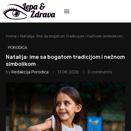
Home
»
Natalija: ime sa bogatom tradicijom i nežnom simbolikom
PORODICA
Natalija: ime sa bogatom tradicijom i nežnom
simbolikom
by
Redakcija Porodica
13.06.2026
0 comments