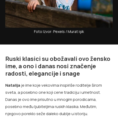
Foto Izvor: Pexels / Murat işik
Ruski klasici su obožavali ovo žensko
ime, a ono i danas nosi značenje
radosti, elegancije i snage
Natalija
je ime koje vekovima inspiriše roditelje širom
sveta, a posebno one koji cene tradiciju i umetnost.
Danas je ovo ime prisutno u mnogim porodicama,
posebno među ljubiteljima ruskih klasika. Međutim,
njegovo poreklo seže daleko dublje u istoriju.