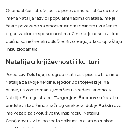
Onomastičari, stručnjaci za poreklo imena, ističu da se iz
imena Natalija razvio i popularni nadimak Nataša. Ime je
često povezano sa emocionalnom toplinom i izraženim
organizacionim sposobnostima. Žene koje nose ovo ime
obično su nežne, ali i odlučne. Brzo reaguju, lako opraštaju
i nisu zlopamtila.
Natalija u književnosti i kulturi
Pored
Lav Tolstoja
, i drugi poznati ruski pisci su birali ime
Natalija za svoje heroine.
Fjodor Dostojevski
je, na
primer, u svom romanu „Poniženi i uvređeni“ stvorio lik
Natalije. S druge strane,
Turgenjev
i
Šolohov
su Nataliju
predstavili kao ženu snažnog karaktera, dok je
Puškin
ovo
ime vezao za svoju životnu inspiraciju, Nataliju
Gončarovu. Uz to, poznata holivudska glumica ruskog