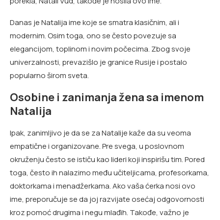
porekla, Natali Vud, takođe je nosila ovo ime.
Danas je Natalija ime koje se smatra klasičnim, ali i
modernim. Osim toga, ono se često povezuje sa
elegancijom, toplinom i novim počecima. Zbog svoje
univerzalnosti, prevazišlo je granice Rusije i postalo
popularno širom sveta.
Osobine i zanimanja žena sa imenom
Natalija
Ipak, zanimljivo je da se za Natalije kaže da su veoma
empatične i organizovane. Pre svega, u poslovnom
okruženju često se ističu kao lideri koji inspirišu tim. Pored
toga, često ih nalazimo među učiteljicama, profesorkama,
doktorkama i menadžerkama. Ako vaša ćerka nosi ovo
ime, preporučuje se da joj razvijate osećaj odgovornosti
kroz pomoć drugima i negu mlađih. Takođe, važno je