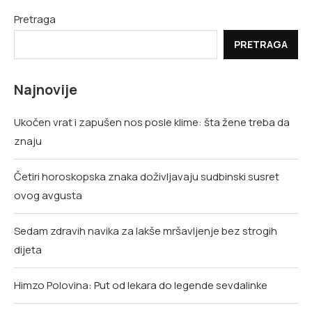
Pretraga
PRETRAGA
Najnovije
Ukočen vrat i zapušen nos posle klime: šta žene treba da
znaju
Četiri horoskopska znaka doživljavaju sudbinski susret
ovog avgusta
Sedam zdravih navika za lakše mršavljenje bez strogih
dijeta
Himzo Polovina: Put od lekara do legende sevdalinke