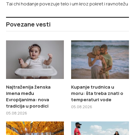
Tai chi hodanje povezuje telo i um kroz pokret i ravnotežu
Povezane vesti
Najtraženija ženska
Kupanje trudnica u
imena među
moru: šta treba znati o
Evropljanima: nova
temperaturi vode
tradicija u porodici
05.08.2026
05.08.2026