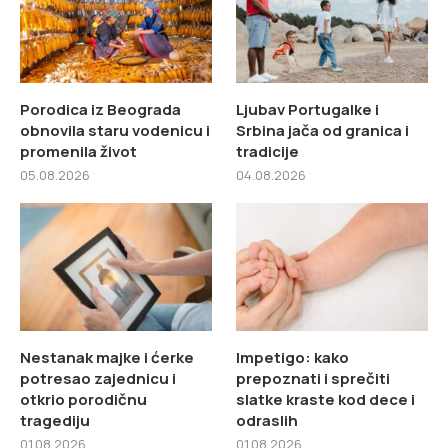
Porodica iz Beograda
Ljubav Portugalke i
obnovila staru vodenicu i
Srbina jača od granica i
promenila život
tradicije
05.08.2026
04.08.2026
Nestanak majke i ćerke
Impetigo: kako
potresao zajednicu i
prepoznati i sprečiti
otkrio porodičnu
slatke kraste kod dece i
tragediju
odraslih
01.08.2026
01.08.2026