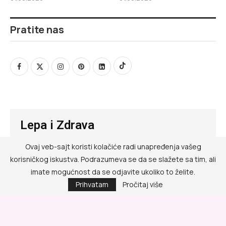
Pratite nas
Lepa i Zdrava
Ovaj veb-sajt koristi kolačiće radi unapređenja vašeg
@ RED MEDIA GROUP 2026
korisničkog iskustva. Podrazumeva se da se slažete sa tim, ali
Kontakt
imate mogućnost da se odjavite ukoliko to želite.
Prihvatam
Pročitaj više
Impressum
Politika privatnosti