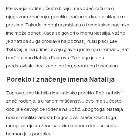
Pre svega, roditelji često biraju ime vodeći računa o
njegovom značenju, poreklu i načinu na koji se uklapa uz
prezime. Takođe, mnogi razmišljaju o tome kakve nadimke
ime može doneti. Kada se govori o imenu Natalija, važno
je znati da su ga proslavili najpoznatiji ruski pisci.
Lav
Tolstoj
je, na primer, svoju glavnu junakinju u romanu „Rat
i mir“ nazvao Natalija Rostova. Za njega je ona
predstavljala ideal žene: nežnu, spontanu i osećajnu.
Poreklo i značenje imena Natalija
Zapravo, ime Natalija ima latinsko poreklo. Reč „natalis“
znači rođenje, a u ranom hrišćanstvu ovo ime su često
dobijale devojčice rođene na Božić. Zbog toga, Natalija
nosi simboliku radosti, blagoslova i sreće. Osim toga,
mnogi veruju da žene sa ovim imenom donose sreću i
harmoniju u porodicu.