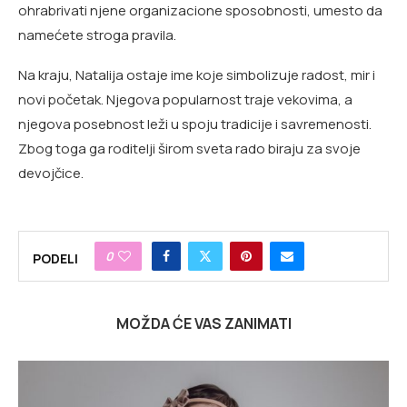
ohrabrivati njene organizacione sposobnosti, umesto da
namećete stroga pravila.
Na kraju, Natalija ostaje ime koje simbolizuje radost, mir i
novi početak. Njegova popularnost traje vekovima, a
njegova posebnost leži u spoju tradicije i savremenosti.
Zbog toga ga roditelji širom sveta rado biraju za svoje
devojčice.
0
PODELI
MOŽDA ĆE VAS ZANIMATI