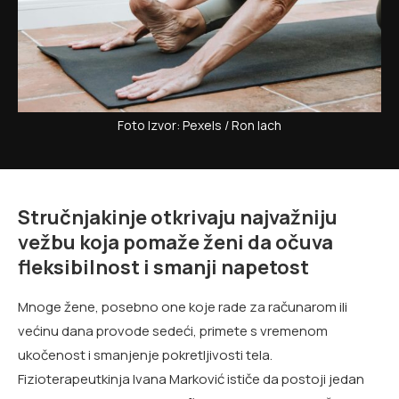
Foto Izvor: Pexels / Ron lach
Stručnjakinje otkrivaju najvažniju
vežbu koja pomaže ženi da očuva
fleksibilnost i smanji napetost
Mnoge žene, posebno one koje rade za računarom ili
većinu dana provode sedeći, primete s vremenom
ukočenost i smanjenje pokretljivosti tela.
Fizioterapeutkinja Ivana Marković ističe da postoji jedan