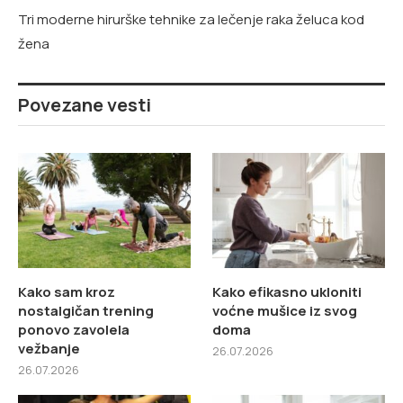
Tri moderne hirurške tehnike za lečenje raka želuca kod
žena
Povezane vesti
Kako sam kroz
Kako efikasno ukloniti
nostalgičan trening
voćne mušice iz svog
ponovo zavolela
doma
vežbanje
26.07.2026
26.07.2026