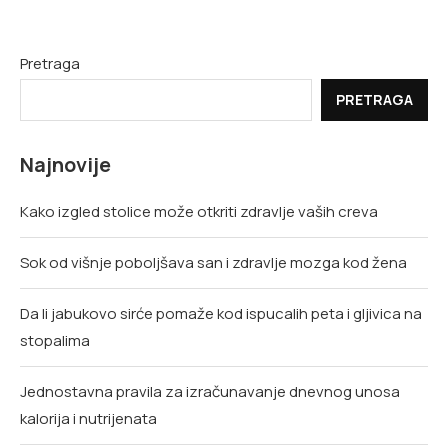
Pretraga
PRETRAGA
Najnovije
Kako izgled stolice može otkriti zdravlje vaših creva
Sok od višnje poboljšava san i zdravlje mozga kod žena
Da li jabukovo sirće pomaže kod ispucalih peta i gljivica na
stopalima
Jednostavna pravila za izračunavanje dnevnog unosa
kalorija i nutrijenata