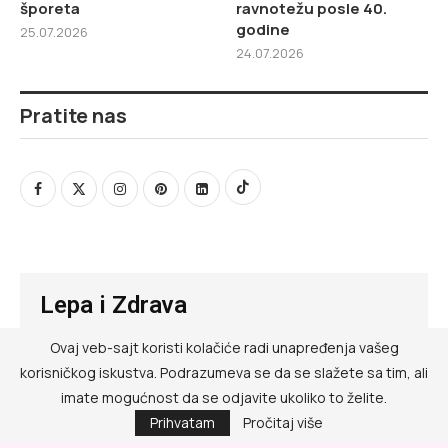
šporeta
ravnotežu posle 40.
godine
25.07.2026
24.07.2026
Pratite nas
Lepa i Zdrava
Ovaj veb-sajt koristi kolačiće radi unapređenja vašeg
@ RED MEDIA GROUP 2026
korisničkog iskustva. Podrazumeva se da se slažete sa tim, ali
Kontakt
imate mogućnost da se odjavite ukoliko to želite.
Prihvatam
Pročitaj više
Impressum