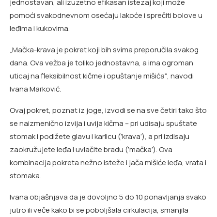
jednostavan, ali izuzetno efikasan istezaj koji može
pomoći svakodnevnom osećaju lakoće i sprečiti bolove u
leđima i kukovima.
„Mačka-krava je pokret koji bih svima preporučila svakog
dana. Ova vežba je toliko jednostavna, a ima ogroman
uticaj na fleksibilnost kičme i opuštanje mišića“, navodi
Ivana Marković.
Ovaj pokret, poznat iz joge, izvodi se na sve četiri tako što
se naizmenično izvija i uvija kičma – pri udisaju spuštate
stomak i podižete glavu i karlicu (‘krava’), a pri izdisaju
zaokružujete leđa i uvlačite bradu (‘mačka’). Ova
kombinacija pokreta nežno isteže i jača mišiće leđa, vrata i
stomaka.
Ivana objašnjava da je dovoljno 5 do 10 ponavljanja svako
jutro ili veče kako bi se poboljšala cirkulacija, smanjila