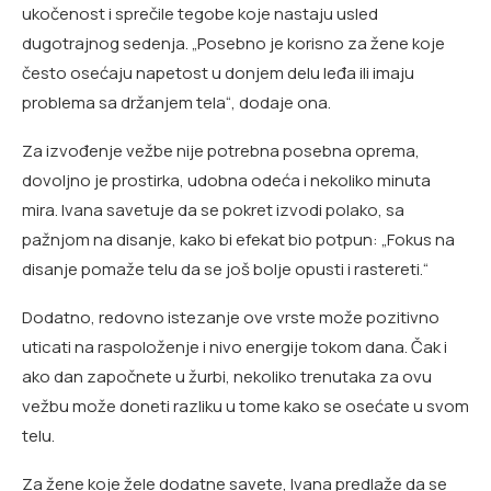
ukočenost i sprečile tegobe koje nastaju usled
dugotrajnog sedenja. „Posebno je korisno za žene koje
često osećaju napetost u donjem delu leđa ili imaju
problema sa držanjem tela“, dodaje ona.
Za izvođenje vežbe nije potrebna posebna oprema,
dovoljno je prostirka, udobna odeća i nekoliko minuta
mira. Ivana savetuje da se pokret izvodi polako, sa
pažnjom na disanje, kako bi efekat bio potpun: „Fokus na
disanje pomaže telu da se još bolje opusti i rastereti.“
Dodatno, redovno istezanje ove vrste može pozitivno
uticati na raspoloženje i nivo energije tokom dana. Čak i
ako dan započnete u žurbi, nekoliko trenutaka za ovu
vežbu može doneti razliku u tome kako se osećate u svom
telu.
Za žene koje žele dodatne savete, Ivana predlaže da se