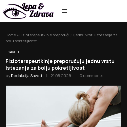
Home
»
Fizioterapeutkinje preporučuju jednu vrstu istezanja za
bolju pokretljivost
SAVETI
Fizioterapeutkinje preporučuju jednu vrstu
istezanja za bolju pokretljivost
by
Redakcija Saveti
21.05.2026
0 comments