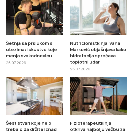
Šetnja sa prslukom s
Nutricionistkinja Ivana
utezima: iskustvo koje
Marković objašnjava kako
menja svakodnevicu
hidratacija sprečava
toplotni udar
26.07.2026
25.07.2026
Šest stvari koje ne bi
Fizioterapeutkinja
trebalo da držite iznad
otkriva najbolju vežbu za