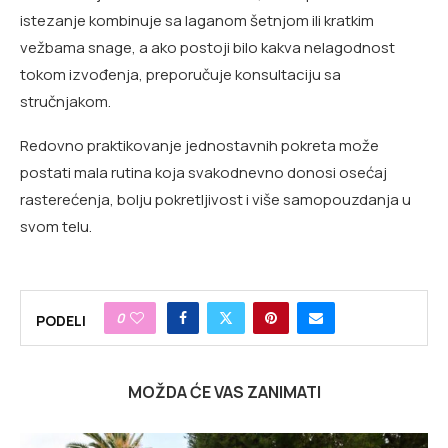
istezanje kombinuje sa laganom šetnjom ili kratkim
vežbama snage, a ako postoji bilo kakva nelagodnost
tokom izvođenja, preporučuje konsultaciju sa
stručnjakom.
Redovno praktikovanje jednostavnih pokreta može
postati mala rutina koja svakodnevno donosi osećaj
rasterećenja, bolju pokretljivost i više samopouzdanja u
svom telu.
0
PODELI
MOŽDA ĆE VAS ZANIMATI