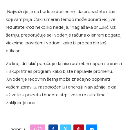
„Najvažnije je da budete dosledne i da pronađete ritam
koji vam prija. Čak i umeren tempo može doneti vidljive
rezultate kroz nekoliko nedelja,“ naglašava dr Lukić. Uz
šetnju, preporučuje se i vođenje računa o ishrani bogatoj
vlaknima, povrćem i vodom, kako bi proces bio još
efikasniji.
Za kraj, dr Lukić poručuje da nisu potrebni naporni treninzi
ili skupi fitnes programi kako biste napravile promenu.
„Uvođenje redovnih šetnji može značajno doprineti
vašem zdravlju, raspoloženju i energiji. Najvažnije je da
uživate u pokretu i budete strpljive sa rezultatima,“
zaključuje ona.
0
PODELI