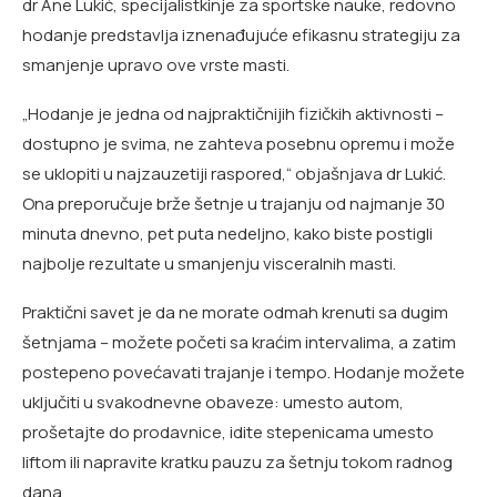
dr Ane Lukić, specijalistkinje za sportske nauke, redovno
hodanje predstavlja iznenađujuće efikasnu strategiju za
smanjenje upravo ove vrste masti.
„Hodanje je jedna od najpraktičnijih fizičkih aktivnosti –
dostupno je svima, ne zahteva posebnu opremu i može
se uklopiti u najzauzetiji raspored,“ objašnjava dr Lukić.
Ona preporučuje brže šetnje u trajanju od najmanje 30
minuta dnevno, pet puta nedeljno, kako biste postigli
najbolje rezultate u smanjenju visceralnih masti.
Praktični savet je da ne morate odmah krenuti sa dugim
šetnjama – možete početi sa kraćim intervalima, a zatim
postepeno povećavati trajanje i tempo. Hodanje možete
uključiti u svakodnevne obaveze: umesto autom,
prošetajte do prodavnice, idite stepenicama umesto
liftom ili napravite kratku pauzu za šetnju tokom radnog
dana.