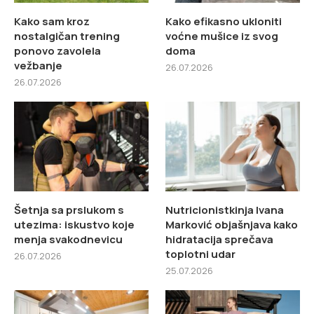
Kako sam kroz
Kako efikasno ukloniti
nostalgičan trening
voćne mušice iz svog
ponovo zavolela
doma
vežbanje
26.07.2026
26.07.2026
Šetnja sa prslukom s
Nutricionistkinja Ivana
utezima: iskustvo koje
Marković objašnjava kako
menja svakodnevicu
hidratacija sprečava
toplotni udar
26.07.2026
25.07.2026