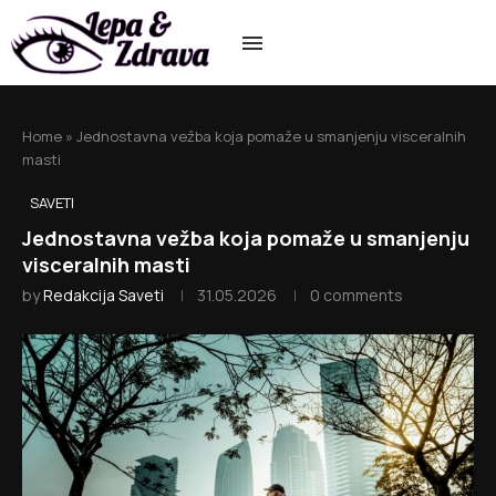
Home
»
Jednostavna vežba koja pomaže u smanjenju visceralnih
masti
SAVETI
Jednostavna vežba koja pomaže u smanjenju
visceralnih masti
by
Redakcija Saveti
31.05.2026
0 comments