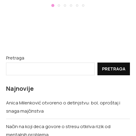
Pretraga
PRETRAGA
Najnovije
Anica Milenković otvoreno o detinjstvu: bol, oproštaj i
snaga majčinstva
Način na koji deca govore o stresu otkriva rizik od
mentalnih problema