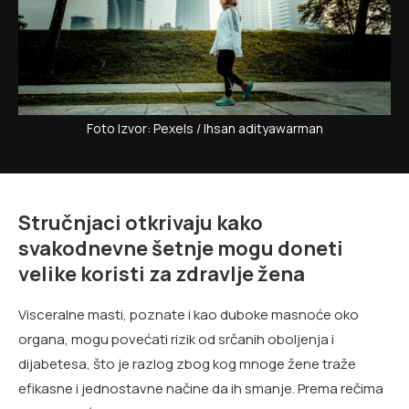
Foto Izvor: Pexels / Ihsan adityawarman
Stručnjaci otkrivaju kako
svakodnevne šetnje mogu doneti
velike koristi za zdravlje žena
Visceralne masti, poznate i kao duboke masnoće oko
organa, mogu povećati rizik od srčanih oboljenja i
dijabetesa, što je razlog zbog kog mnoge žene traže
efikasne i jednostavne načine da ih smanje. Prema rečima