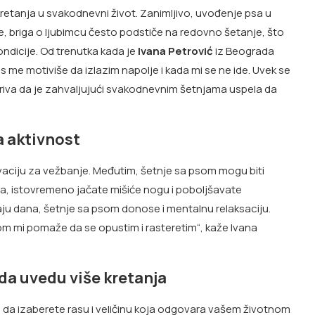
 kretanja u svakodnevni život. Zanimljivo, uvođenje psa u
, briga o ljubimcu često podstiče na redovno šetanje, što
ondicije. Od trenutka kada je
Ivana Petrović
iz Beograda
s me motiviše da izlazim napolje i kada mi se ne ide. Uvek se
riva da je zahvaljujući svakodnevnim šetnjama uspela da
a aktivnost
vaciju za vežbanje. Međutim, šetnje sa psom mogu biti
a, istovremeno jačate mišiće nogu i poboljšavate
a kraju dana, šetnje sa psom donose i mentalnu relaksaciju.
 mi pomaže da se opustim i rasteretim“, kaže Ivana
 da uvedu više kretanja
 da izaberete rasu i veličinu koja odgovara vašem životnom