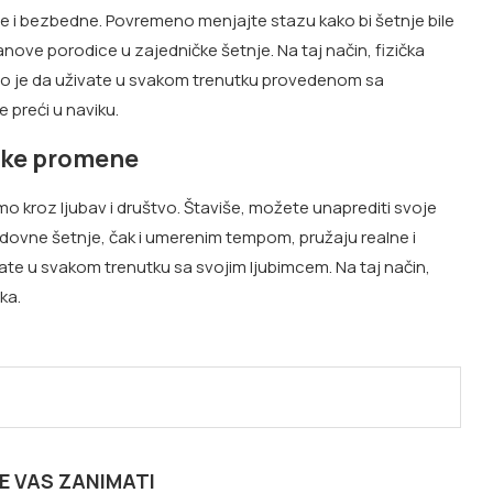
atne i bezbedne. Povremeno menjajte stazu kako bi šetnje bile
 članove porodice u zajedničke šetnje. Na taj način, fizička
važno je da uživate u svakom trenutku provedenom sa
 preći u naviku.
like promene
o kroz ljubav i društvo. Štaviše, možete unaprediti svoje
Redovne šetnje, čak i umerenim tempom, pružaju realne i
vate u svakom trenutku sa svojim ljubimcem. Na taj način,
ka.
E VAS ZANIMATI