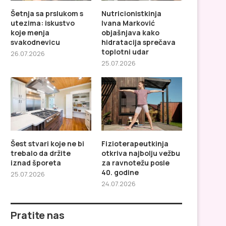
Šetnja sa prslukom s
Nutricionistkinja
utezima: iskustvo
Ivana Marković
koje menja
objašnjava kako
svakodnevicu
hidratacija sprečava
toplotni udar
26.07.2026
25.07.2026
Nutricionistkinja Ivana
Šest stvari koje ne bi 
Marković objašnjava kako
da držite...
hidratacija sprečava toplotni...
Šest stvari koje ne bi
Fizioterapeutkinja
trebalo da držite
otkriva najbolju vežbu
iznad šporeta
za ravnotežu posle
40. godine
25.07.2026
24.07.2026
Pratite nas