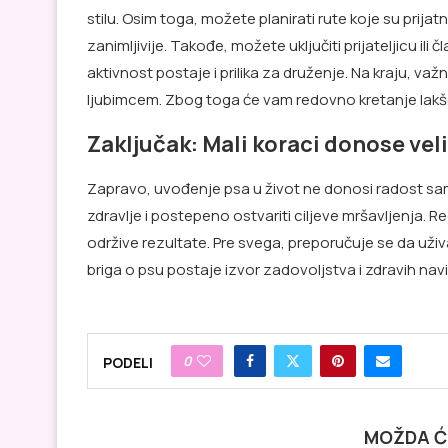
stilu. Osim toga, možete planirati rute koje su prij
zanimljivije. Takođe, možete uključiti prijateljicu ili
aktivnost postaje i prilika za druženje. Na kraju, 
ljubimcem. Zbog toga će vam redovno kretanje lakše
Zaključak: Mali koraci donose ve
Zapravo, uvođenje psa u život ne donosi radost sam
zdravlje i postepeno ostvariti ciljeve mršavljenja. 
održive rezultate. Pre svega, preporučuje se da uži
briga o psu postaje izvor zadovoljstva i zdravih navi
0
PODELI
MOŽDA Ć