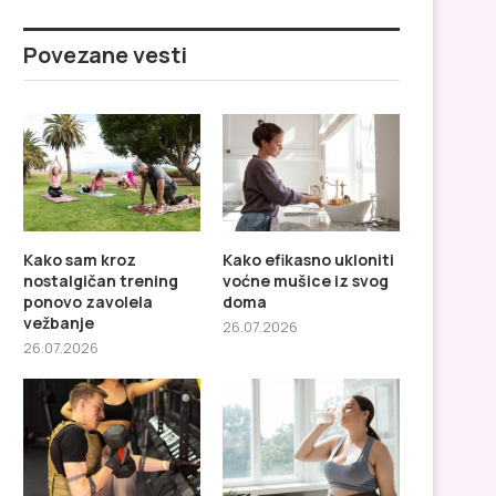
Povezane vesti
Kako sam kroz
Kako efikasno ukloniti
nostalgičan trening
voćne mušice iz svog
ponovo zavolela
doma
vežbanje
26.07.2026
26.07.2026