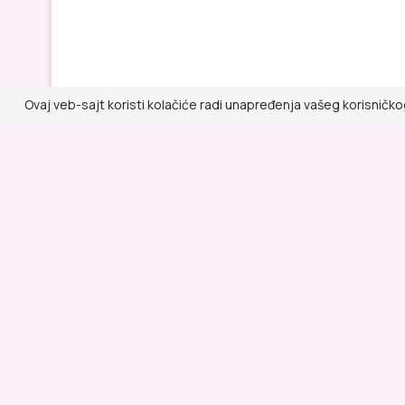
Ovaj veb-sajt koristi kolačiće radi unapređenja vašeg korisničko
Lepa i Zdrava
@ RED MEDIA GROUP 2026
Kontakt
Impressum
Politika privatnosti