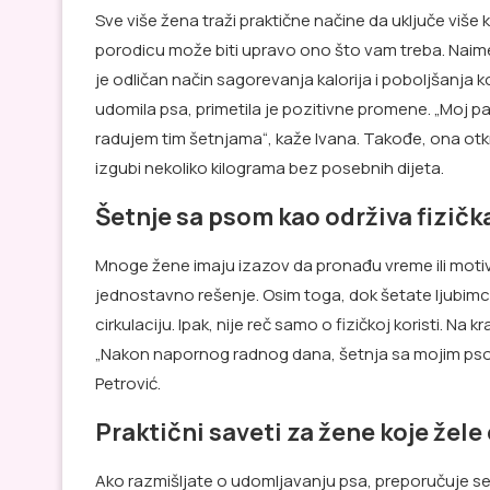
Sve više žena traži praktične načine da uključe više
porodicu može biti upravo ono što vam treba. Naime
je odličan način sagorevanja kalorija i poboljšanja k
udomila psa, primetila je pozitivne promene. „Moj pa
radujem tim šetnjama“, kaže Ivana. Takođe, ona otk
izgubi nekoliko kilograma bez posebnih dijeta.
Šetnje sa psom kao održiva fizičk
Mnoge žene imaju izazov da pronađu vreme ili moti
jednostavno rešenje. Osim toga, dok šetate ljubimc
cirkulaciju. Ipak, nije reč samo o fizičkoj koristi. N
„Nakon napornog radnog dana, šetnja sa mojim psom
Petrović.
Praktični saveti za žene koje žele
Ako razmišljate o udomljavanju psa, preporučuje se