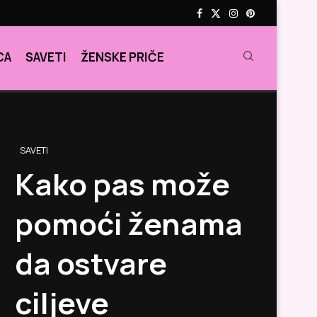
CA
SAVETI
ŽENSKE PRIČE
SAVETI
Kako pas može
pomoći ženama
da ostvare
ciljeve