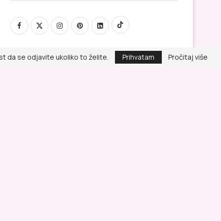
 da se odjavite ukoliko to želite.
Prihvatam
Pročitaj više
Politika privatnosti