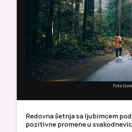
Foto Izvor
Redovna šetnja sa ljubimcem pods
pozitivne promene u svakodnevic