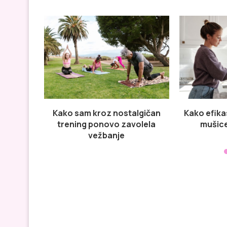
Kako sam kroz nostalgičan
Kako efika
trening ponovo zavolela
mušice
vežbanje