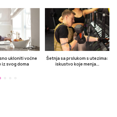
sno ukloniti voćne
Šetnja sa prslukom s utezima:
 iz svog doma
iskustvo koje menja...