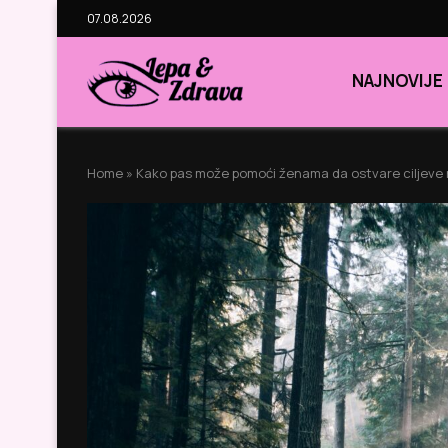
07.08.2026
NAJNOVIJE
Home
»
Kako pas može pomoći ženama da ostvare ciljeve 