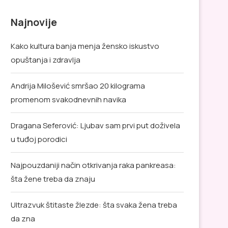
Najnovije
Kako kultura banja menja žensko iskustvo
opuštanja i zdravlja
Andrija Milošević smršao 20 kilograma
promenom svakodnevnih navika
Dragana Seferović: Ljubav sam prvi put doživela
u tuđoj porodici
Najpouzdaniji način otkrivanja raka pankreasa:
šta žene treba da znaju
Ultrazvuk štitaste žlezde: šta svaka žena treba
da zna