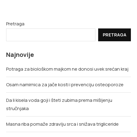
Pretraga
PRETRAGA
Najnovije
Potraga za biološkom majkom ne donosi uvek srećan kraj
Osam namirnica za jače kosti i prevenciju osteoporoze
Da li kisela voda goji i šteti zubima prema mišljenju
stručnjaka
Masna riba pomaže zdravlju srca i snižava trigliceride