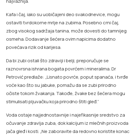
najvažnija.
Kafa i čaj, iako su uobičajeni deo svakodnevice, mogu
ostaviti tvrdokorne mrlje na zubima. Posebno crni čaj,
zbog visokog sadržaja tanina, može dovesti do tamnijeg
osmeha. Dodavanje šećera ovim napicima dodatno
povećava rizik od karijesa.
Da bi zubi ostali što zdraviji i belji, preporučuje se
raznovrsna ishrana bogata povrćem i mineralima. Dr
Petrović predlaže: „Lisnato povrće, poput spanaća, i tvrđe
voće kao što su jabuke, pomažu da se zubi prirodno
očiste tokom žvakanja. Takođe, žvake bez šećera mogu
stimulisati pljuvačku koja prirodno štiti gleđ.“
Voda ostaje najjednostavnije i najefikasnije sredstvo za
očuvanje zdravlja zuba, dok kalcijum iz mlečnih proizvoda
jača gleđ i kosti. „Ne zaboravite da redovno koristite konac