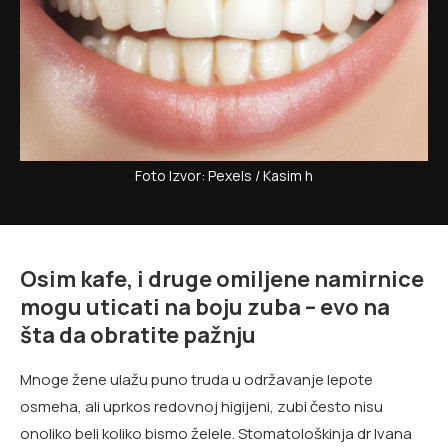
Foto Izvor: Pexels / Kasim h
Osim kafe, i druge omiljene namirnice
mogu uticati na boju zuba – evo na
šta da obratite pažnju
Mnoge žene ulažu puno truda u održavanje lepote
osmeha, ali uprkos redovnoj higijeni, zubi često nisu
onoliko beli koliko bismo želele. Stomatološkinja dr Ivana