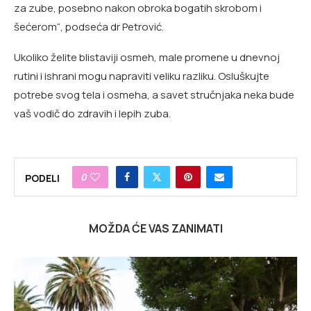
za zube, posebno nakon obroka bogatih skrobom i
šećerom“, podseća dr Petrović.
Ukoliko želite blistaviji osmeh, male promene u dnevnoj
rutini i ishrani mogu napraviti veliku razliku. Osluškujte
potrebe svog tela i osmeha, a savet stručnjaka neka bude
vaš vodič do zdravih i lepih zuba.
0
PODELI
MOŽDA ĆE VAS ZANIMATI