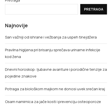
Pretraga
PRETRAGA
Najnovije
San važniji od ishrane i vežbanja za uspeh tinejdžera
Pravilna higijena pri brisanju sprečava urinarne infekcije
kod žena
Dnevni horoskop: ljubavne avanture i porodične tenzije za
pojedine znakove
Potraga za biološkom majkom ne donosi uvek srećan kraj
Osam namirnica za jače kosti i prevenciju osteoporoze