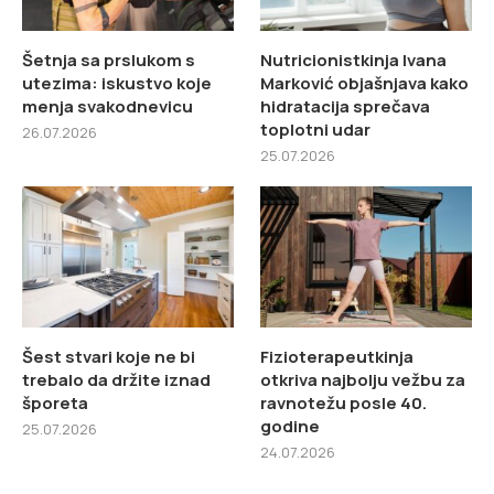
Šetnja sa prslukom s
Nutricionistkinja Ivana
utezima: iskustvo koje
Marković objašnjava kako
menja svakodnevicu
hidratacija sprečava
toplotni udar
26.07.2026
25.07.2026
Šest stvari koje ne bi
Fizioterapeutkinja
trebalo da držite iznad
otkriva najbolju vežbu za
šporeta
ravnotežu posle 40.
godine
25.07.2026
24.07.2026