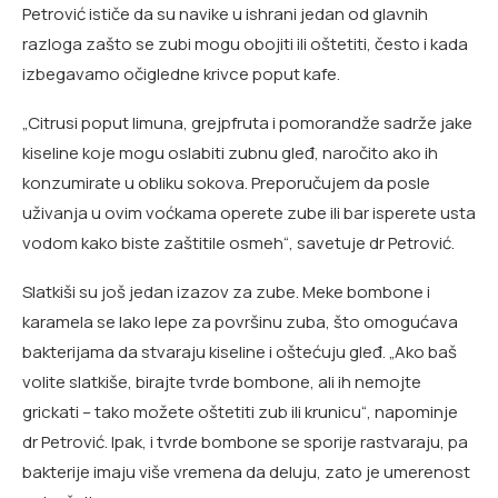
Petrović ističe da su navike u ishrani jedan od glavnih
razloga zašto se zubi mogu obojiti ili oštetiti, često i kada
izbegavamo očigledne krivce poput kafe.
„Citrusi poput limuna, grejpfruta i pomorandže sadrže jake
kiseline koje mogu oslabiti zubnu gleđ, naročito ako ih
konzumirate u obliku sokova. Preporučujem da posle
uživanja u ovim voćkama operete zube ili bar isperete usta
vodom kako biste zaštitile osmeh“, savetuje dr Petrović.
Slatkiši su još jedan izazov za zube. Meke bombone i
karamela se lako lepe za površinu zuba, što omogućava
bakterijama da stvaraju kiseline i oštećuju gleđ. „Ako baš
volite slatkiše, birajte tvrde bombone, ali ih nemojte
grickati – tako možete oštetiti zub ili krunicu“, napominje
dr Petrović. Ipak, i tvrde bombone se sporije rastvaraju, pa
bakterije imaju više vremena da deluju, zato je umerenost