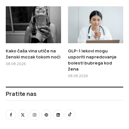
Kako čaša vina utiče na
GLP-1 lekovi mogu
ženski mozak tokom noći
usporiti napredovanje
bolesti bubrega kod
08.08.2026
žena
08.08.2026
Pratite nas