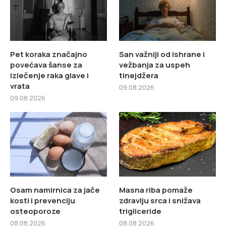
Pet koraka značajno
San važniji od ishrane i
povećava šanse za
vežbanja za uspeh
izlečenje raka glave i
tinejdžera
vrata
09.08.2026
09.08.2026
Osam namirnica za jače
Masna riba pomaže
kosti i prevenciju
zdravlju srca i snižava
osteoporoze
trigliceride
08.08.2026
08.08.2026