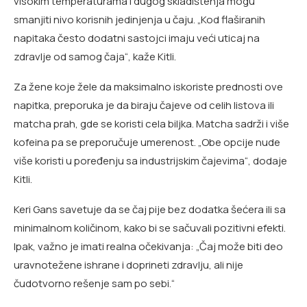
visokim temperaturama i dugog skladištenja mogu
smanjiti nivo korisnih jedinjenja u čaju. „Kod flaširanih
napitaka često dodatni sastojci imaju veći uticaj na
zdravlje od samog čaja“, kaže Kitli.
Za žene koje žele da maksimalno iskoriste prednosti ove
napitka, preporuka je da biraju čajeve od celih listova ili
matcha prah, gde se koristi cela biljka. Matcha sadrži i više
kofeina pa se preporučuje umerenost. „Obe opcije nude
više koristi u poređenju sa industrijskim čajevima“, dodaje
Kitli.
Keri Gans savetuje da se čaj pije bez dodatka šećera ili sa
minimalnom količinom, kako bi se sačuvali pozitivni efekti.
Ipak, važno je imati realna očekivanja: „Čaj može biti deo
uravnotežene ishrane i doprineti zdravlju, ali nije
čudotvorno rešenje sam po sebi.“