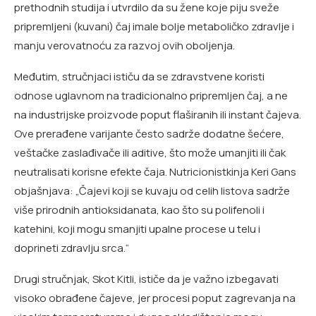
prethodnih studija i utvrdilo da su žene koje piju sveže
pripremljeni (kuvani) čaj imale bolje metaboličko zdravlje i
manju verovatnoću za razvoj ovih oboljenja.
Međutim, stručnjaci ističu da se zdravstvene koristi
odnose uglavnom na tradicionalno pripremljen čaj, a ne
na industrijske proizvode poput flaširanih ili instant čajeva.
Ove prerađene varijante često sadrže dodatne šećere,
veštačke zaslađivače ili aditive, što može umanjiti ili čak
neutralisati korisne efekte čaja. Nutricionistkinja Keri Gans
objašnjava: „Čajevi koji se kuvaju od celih listova sadrže
više prirodnih antioksidanata, kao što su polifenoli i
katehini, koji mogu smanjiti upalne procese u telu i
doprineti zdravlju srca.“
Drugi stručnjak, Skot Kitli, ističe da je važno izbegavati
visoko obrađene čajeve, jer procesi poput zagrevanja na