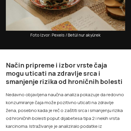
Foto Izvor: Pexels / Betül nur akyürek
Način pripreme i izbor vrste čaja
mogu uticati na zdravlje srca i
smanjenje rizika od hroničnih bolesti
Nedavno objavljena naučna analiza pokazuje da redovno
konzumiranje čaja može pozitivno uticati na zdravlje
žena, posebno kada je reč o zaštiti srca i smanjenju rizika
od hroničnih bolesti poput dijabetesa tipa 2 i nekih vrsta
karcinoma. Istraživanje je analiziralo podatke iz