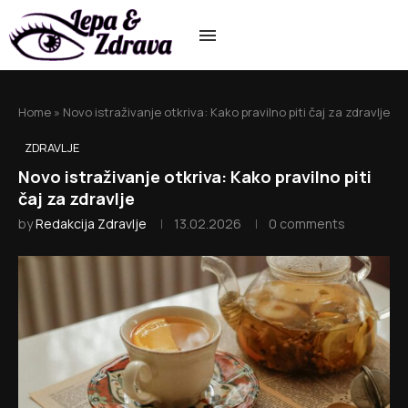
Home
»
Novo istraživanje otkriva: Kako pravilno piti čaj za zdravlje
ZDRAVLJE
Novo istraživanje otkriva: Kako pravilno piti
čaj za zdravlje
by
Redakcija Zdravlje
13.02.2026
0 comments