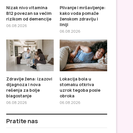
Nizak nivo vitamina
Plivanje i mršavljenje:
B12 povezan sa većim
kako voda pomaže
rizikom od demencije
ženskom zdravlju i
liniji
06.08.2026
06.08.2026
Plivanje i mršavljenje: kako
Zdravlje žena: izaz
voda pomaže ženskom
dijagnoza i nova rešenj
zdravlju...
Zdravlje žena: izazovi
Lokacija bola u
dijagnoza i nova
stomaku otkriva
rešenja za bolje
uzrok tegoba posle
blagostanje
obroka
06.08.2026
06.08.2026
Pratite nas