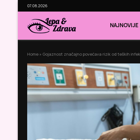
07.08.2026
NAJNOVIJE
Home
»
Gojaznost značajno povećava rizik od teških infe