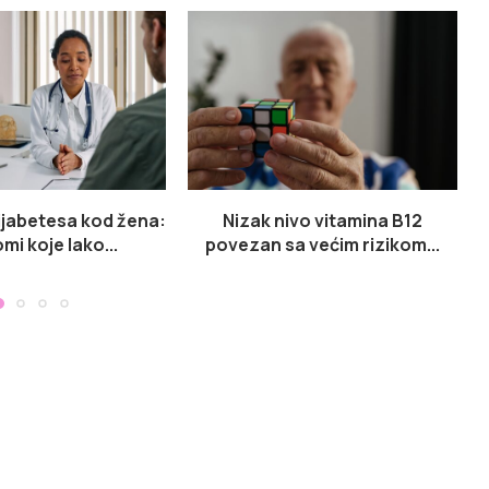
dijabetesa kod žena:
Nizak nivo vitamina B12
mi koje lako...
povezan sa većim rizikom...