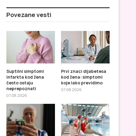
Povezane vesti
Suptilni simptomi
Prvi znaci dijabetesa
infarkta kod žena
kod žena: simptomi
često ostaju
koje lako previdimo
neprepoznati
07.08.2026
07.08.2026