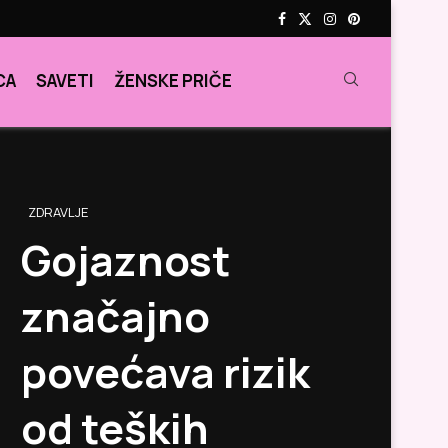
CA
SAVETI
ŽENSKE PRIČE
ZDRAVLJE
Gojaznost
značajno
povećava rizik
od teških