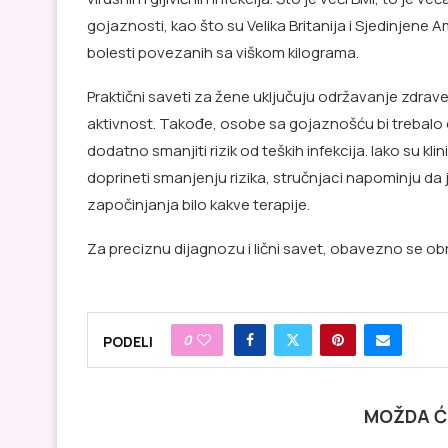
gojaznosti, kao što su Velika Britanija i Sjedinjene 
bolesti povezanih sa viškom kilograma.
Praktični saveti za žene uključuju održavanje zdrav
aktivnost. Takođe, osobe sa gojaznošću bi trebalo
dodatno smanjiti rizik od teških infekcija. Iako su kl
doprineti smanjenju rizika, stručnjaci napominju da 
započinjanja bilo kakve terapije.
Za preciznu dijagnozu i lični savet, obavezno se ob
0
PODELI
MOŽDA Ć