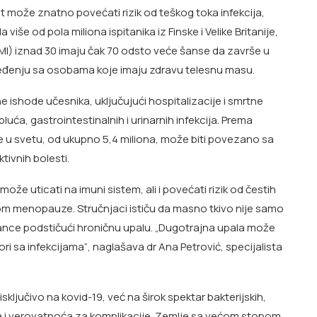
t može znatno povećati rizik od teškog toka infekcija,
iše od pola miliona ispitanika iz Finske i Velike Britanije,
I) iznad 30 imaju čak 70 odsto veće šanse da završe u
 poređenju sa osobama koje imaju zdravu telesnu masu.
e ishode učesnika, uključujući hospitalizacije i smrtne
uća, gastrointestinalnih i urinarnih infekcija. Prema
 u svetu, od ukupno 5,4 miliona, može biti povezano sa
tivnih bolesti.
e uticati na imuni sistem, ali i povećati rizik od čestih
okom menopauze. Stručnjaci ističu da masno tkivo nije samo
pstance podstičući hroničnu upalu. „Dugotrajna upala može
ri sa infekcijama“, naglašava dr Ana Petrović, specijalista
ključivo na kovid-19, već na širok spektar bakterijskih,
e veća i verovatnoća za komplikacije. Zemlje sa većom stopom