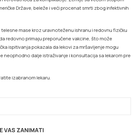
Američke Države, beleže i veći procenat smrti zbog infektivnih
e telesne mase kroz uravnoteženu ishranu i redovnu fizičku
 da redovno primaju preporučene vakcine, što može
inička ispitivanja pokazala da lekovi za mršavljenje mogu
je neophodno dalje istraživanje i konsultacija sa lekarom pre
ratite izabranom lekaru.
E VAS ZANIMATI