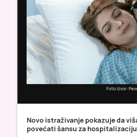
Foto Izvor: Pex
Novo istraživanje pokazuje da viš
povećati šansu za hospitalizaciju 