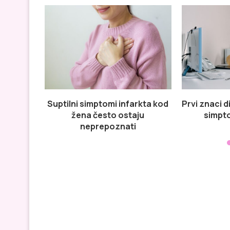
Suptilni simptomi infarkta kod
Prvi znaci 
žena često ostaju
simpto
neprepoznati