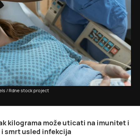
els / Rdne stock project
ak kilograma može uticati na imunitet i
i smrt usled infekcija