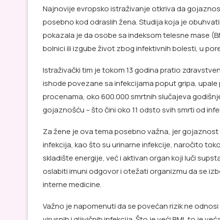
Najnovije evropsko istraživanje otkriva da gojaznos
posebno kod odraslih žena. Studija koja je obuhvatila v
pokazala je da osobe sa indeksom telesne mase (BM
bolnici ili izgube život zbog infektivnih bolesti, u
Istraživački tim je tokom 13 godina pratio zdravstven
ishode povezane sa infekcijama poput gripa, upale pl
procenama, oko 600.000 smrtnih slučajeva godišnje
gojaznošću – što čini oko 11 odsto svih smrti od infek
Za žene je ova tema posebno važna, jer gojaznost mož
infekcija, kao što su urinarne infekcije, naročito t
skladište energije, već i aktivan organ koji luči su
oslabiti imuni odgovor i otežati organizmu da se izbo
interne medicine.
Važno je napomenuti da se povećan rizik ne odnosi is
virusnih i gljivičnih infekcija. Što je veći BMI, to j