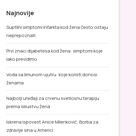
Najnovije
Suptilni simptomi infarkta kod žena često ostaju
neprepoznati
Prvi znaci dijabetesa kod žena: simptomi koje
lako previdimo
Voda sa limunom ujutru: koje koristi donosi
ženama
Najbolji uređaji za crvenu svetlosnu terapiju
prema iskustvu žena
Iskrena ispovest Anice Milenković: Borba za
zdravlje sina u Americi