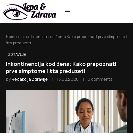
Home
»
Inkontinencija kod žena: Kako prepoznati prve simptome i
šta preduzeti
ZDRAVLJE
Inkontinencija kod žena: Kako prepoznati
prve simptome i šta preduzeti
by
Redakcija Zdravlje
13.02.2026
0 comments