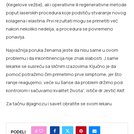
(Kegelove vežbe), ali i operativne ili regenerativne metode
poput laserskih procedura koje podstiču stvaranje novog
kolagena i elastina. Prvi rezultati mogu se primetiti već
nakon nekoliko nedelja, a procedura se povremeno
ponavlja.
Najvažnija poruka ženama jeste da nisu same u ovom
problemu i da inkontinencija nije znak slabosti. „I same
lekarke se susreću sa sličnim izazovima. Ključno je da
pomoć potražimo čim primetimo prve simptome, jer što
ranije reagujemo, veće su šanse da problem držimo pod
kontrolom i sačuvamo kvalitet života“, ističe dr Jevtić Akif.
Za tačnu dijagnozu i savet obratite se svom lekaru.
0
PODELI