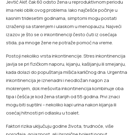
Jevtić Akif, čak 60 odsto žena u reproduktivnom periodu
ima neki oblik ovog problema. Iako najčešće počinje u
kasnim tridesetim godinama, simptomi mogu postati
izraženiji sa starenjem i ulaskom u menopauzu. Najveći
izazov je što se o inkontinenciji često ćuti iz osećaja
stida, pa mnoge žene ne potraže pomoć na vreme.
Postoji nekoliko vrsta inkontinencije. Stres inkontinencija
javlja se pri fizičkom naporu, kijanju, kašljanju ili smejanju,
kada dolazi do popuštanja mišića karličnog dna. Urgentna
inkontinencija je iznenadni i neodložan nagon za
mokrenjem, dok mešovita inkontinencija kombinuje oba
tipa i češća je kod žena starijih od 55 godina. Prvi znaci
mogu biti suptilni – nekoliko kapi urina nakon kijanja ili
osećaj hitnosti pri odlasku u toalet.
Faktori rizika uključuju godine života, trudnoće, više
porođaja, gojaznost, ali i hronične bolesti poput