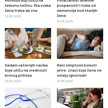
Hormoni koji utiču na
Povezanost dnevne
telesnu težinu: šta svaka
pospanosti i rizika od
žena treba da zna
demencije kod starijih
žena
10.08.2026
10.08.2026
Sedam večernjih navika
Rani simptomi bolesti
koje utiču na vrednosti
jetre: znaci koje žene ne
krvnog pritiska
smeju ignorisati
10.08.2026
10.08.2026