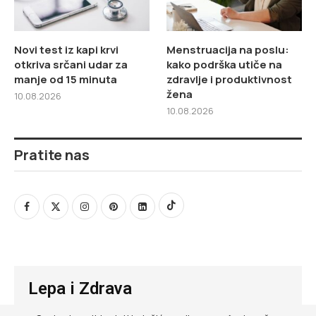
Novi test iz kapi krvi
Menstruacija na poslu:
otkriva srčani udar za
kako podrška utiče na
manje od 15 minuta
zdravlje i produktivnost
žena
10.08.2026
10.08.2026
Pratite nas
Lepa i Zdrava