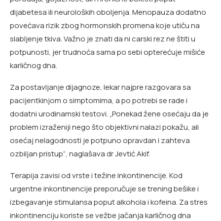
dijabetesa ili neuroloških oboljenja. Menopauza dodatno
povećava rizik zbog hormonskih promena koje utiču na
slabljenje tkiva. Važno je znati da ni carski rez ne štiti u
potpunosti, jer trudnoća sama po sebi opterećuje mišiće
karličnog dna.
Za postavljanje dijagnoze, lekar najpre razgovara sa
pacijentkinjom o simptomima, a po potrebi se rade i
dodatni urodinamski testovi. „Ponekad žene osećaju da je
problem izraženiji nego što objektivni nalazi pokažu, ali
osećaj nelagodnosti je potpuno opravdan i zahteva
ozbiljan pristup“, naglašava dr Jevtić Akif.
Terapija zavisi od vrste i težine inkontinencije. Kod
urgentne inkontinencije preporučuje se trening bešike i
izbegavanje stimulansa poput alkohola i kofeina. Za stres
inkontinenciju koriste se vežbe jačanja karličnog dna