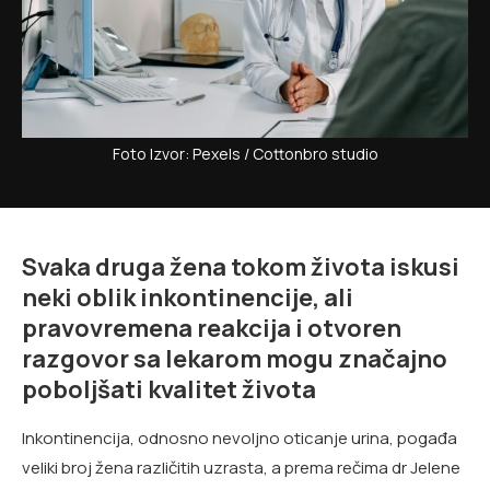
Foto Izvor: Pexels / Cottonbro studio
Svaka druga žena tokom života iskusi
neki oblik inkontinencije, ali
pravovremena reakcija i otvoren
razgovor sa lekarom mogu značajno
poboljšati kvalitet života
Inkontinencija, odnosno nevoljno oticanje urina, pogađa
veliki broj žena različitih uzrasta, a prema rečima dr Jelene