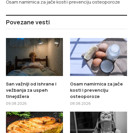
Osam namirnica za jače kosti i prevenciju osteoporoze
Povezane vesti
San važniji od ishrane i
Osam namirnica za jače
vežbanja za uspeh
kosti i prevenciju
tinejdžera
osteoporoze
09.08.2026
08.08.2026