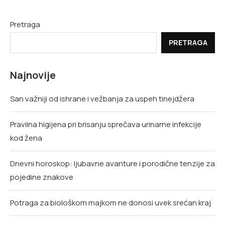
Pretraga
PRETRAGA
Najnovije
San važniji od ishrane i vežbanja za uspeh tinejdžera
Pravilna higijena pri brisanju sprečava urinarne infekcije
kod žena
Dnevni horoskop: ljubavne avanture i porodične tenzije za
pojedine znakove
Potraga za biološkom majkom ne donosi uvek srećan kraj