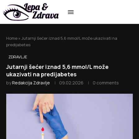
Home
»
Jutarnji šećer iznad 5,6 mmol/L može ukazivati na
predijabetes
ZDRAVLJE
Jutarnji šećer iznad 5,6 mmol/L može
ukazivati na predijabetes
by
Redakcija Zdravlje
09.02.2026
0 comments