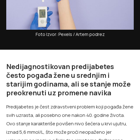
Foto Izvor: Pexels / Artem podrez
Nedijagnostikovan predijabetes
često pogađa žene u srednjim i
starijim godinama, ali se stanje može
preokrenuti uz promene navika
Predijabetes je čest zdravstveni problem koji pogađa žene
svih uzrasta, ali posebno one nakon 40. godine života.
Ovo stanje karakteriše povišen nivo šećera u krvi ujutru,
iznad 5,6 mmol/L, što može proći neopaženo jer