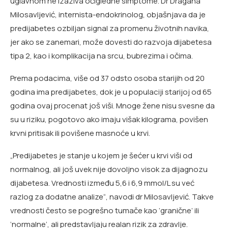
uglavnom ne izaziva očigledne simptome. Dr Dragana
Milosavljević, internista-endokrinolog, objašnjava da je
predijabetes ozbiljan signal za promenu životnih navika,
jer ako se zanemari, može dovesti do razvoja dijabetesa
tipa 2, kao i komplikacija na srcu, bubrezima i očima.
Prema podacima, više od 37 odsto osoba starijih od 20
godina ima predijabetes, dok je u populaciji starijoj od 65
godina ovaj procenat još viši. Mnoge žene nisu svesne da
su u riziku, pogotovo ako imaju višak kilograma, povišen
krvni pritisak ili povišene masnoće u krvi.
„Predijabetes je stanje u kojem je šećer u krvi viši od
normalnog, ali još uvek nije dovoljno visok za dijagnozu
dijabetesa. Vrednosti između 5,6 i 6,9 mmol/L su već
razlog za dodatne analize“, navodi dr Milosavljević. Takve
vrednosti često se pogrešno tumače kao ‘granične’ ili
‘normalne’, ali predstavljaju realan rizik za zdravlje.