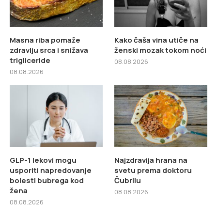
Masna riba pomaže
Kako čaša vina utiče na
zdravlju srca i snižava
ženski mozak tokom noći
trigliceride
08.08.2026
08.08.2026
GLP-1 lekovi mogu
Najzdravija hrana na
usporiti napredovanje
svetu prema doktoru
bolesti bubrega kod
Čubrilu
žena
08.08.2026
08.08.2026