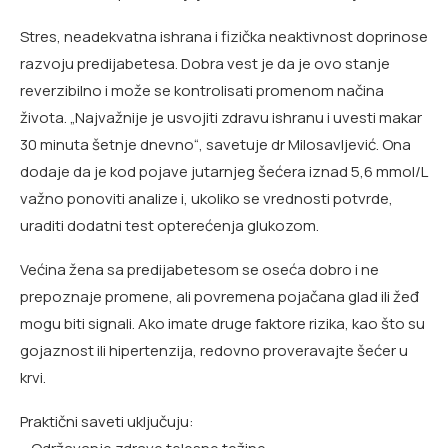
Stres, neadekvatna ishrana i fizička neaktivnost doprinose
razvoju predijabetesa. Dobra vest je da je ovo stanje
reverzibilno i može se kontrolisati promenom načina
života. „Najvažnije je usvojiti zdravu ishranu i uvesti makar
30 minuta šetnje dnevno“, savetuje dr Milosavljević. Ona
dodaje da je kod pojave jutarnjeg šećera iznad 5,6 mmol/L
važno ponoviti analize i, ukoliko se vrednosti potvrde,
uraditi dodatni test opterećenja glukozom.
Većina žena sa predijabetesom se oseća dobro i ne
prepoznaje promene, ali povremena pojačana glad ili žeđ
mogu biti signali. Ako imate druge faktore rizika, kao što su
gojaznost ili hipertenzija, redovno proveravajte šećer u
krvi.
Praktični saveti uključuju: