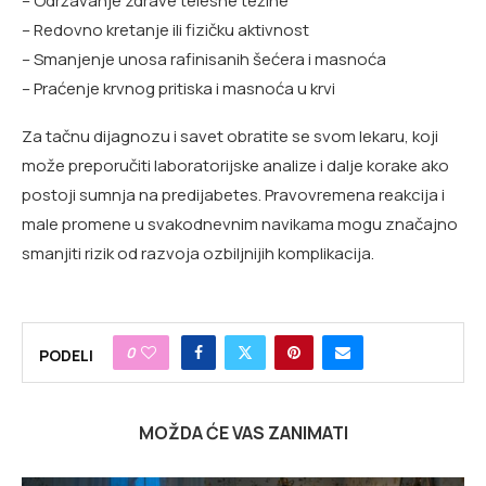
– Održavanje zdrave telesne težine
– Redovno kretanje ili fizičku aktivnost
– Smanjenje unosa rafinisanih šećera i masnoća
– Praćenje krvnog pritiska i masnoća u krvi
Za tačnu dijagnozu i savet obratite se svom lekaru, koji
može preporučiti laboratorijske analize i dalje korake ako
postoji sumnja na predijabetes. Pravovremena reakcija i
male promene u svakodnevnim navikama mogu značajno
smanjiti rizik od razvoja ozbiljnijih komplikacija.
0
PODELI
MOŽDA ĆE VAS ZANIMATI