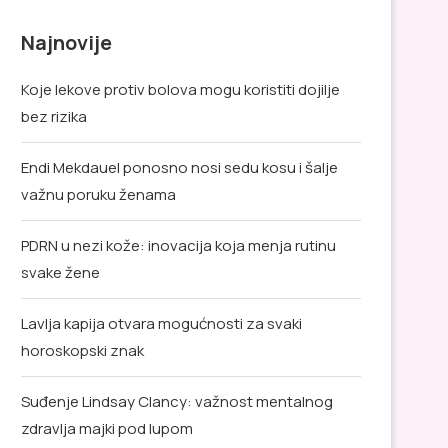
Najnovije
Koje lekove protiv bolova mogu koristiti dojilje
bez rizika
Endi Mekdauel ponosno nosi sedu kosu i šalje
važnu poruku ženama
PDRN u nezi kože: inovacija koja menja rutinu
svake žene
Lavlja kapija otvara mogućnosti za svaki
horoskopski znak
Suđenje Lindsay Clancy: važnost mentalnog
zdravlja majki pod lupom