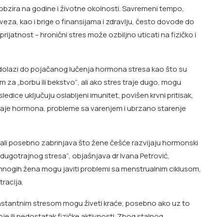
obzira na godine i životne okolnosti. Savremeni tempo,
eza, kao i brige o finansijama i zdravlju, često dovode do
ijatnost – hronični stres može ozbiljno uticati na fizičko i
, dolazi do pojačanog lučenja hormona stresa kao što su
m za „borbu ili bekstvo“, ali ako stres traje dugo, mogu
dice uključuju oslabljeni imunitet, povišen krvni pritisak,
ćaje hormona, probleme sa varenjem i ubrzano starenje
u, ali posebno zabrinjava što žene češće razvijaju hormonski
dugotrajnog stresa“, objašnjava dr Ivana Petrović,
 mnogih žena mogu javiti problemi sa menstrualnim ciklusom,
racija.
onstantnim stresom mogu živeti kraće, posebno ako uz to
je ili nedostatak fizičke aktivnosti. Zbog stalnog