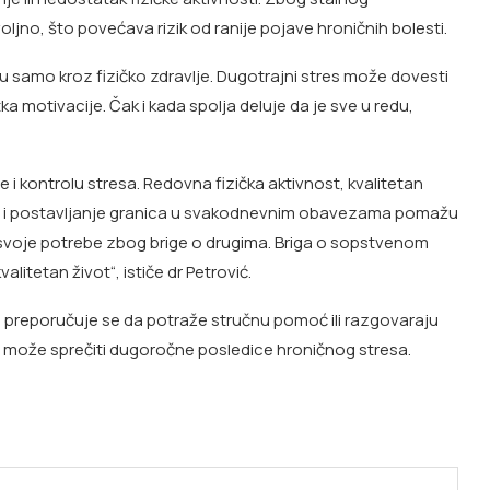
jno, što povećava rizik od ranije pojave hroničnih bolesti.
ju samo kroz fizičko zdravlje. Dugotrajni stres može dovesti
a motivacije. Čak i kada spolja deluje da je sve u redu,
 i kontrolu stresa. Redovna fizička aktivnost, kvalitetan
ma i postavljanje granica u svakodnevnim obavezama pomažu
svoje potrebe zbog brige o drugima. Briga o sopstvenom
litetan život“, ističe dr Petrović.
preporučuje se da potraže stručnu pomoć ili razgovaraju
 može sprečiti dugoročne posledice hroničnog stresa.