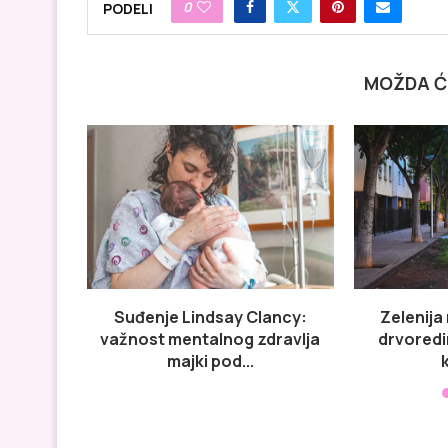
0
PODELI
MOŽDA Ć
Suđenje Lindsay Clancy:
Zelenija 
važnost mentalnog zdravlja
drvoredi
majki pod...
k