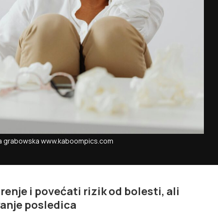
olina grabowska www.kaboompics.com
nje i povećati rizik od bolesti, ali
vanje posledica