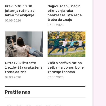
Pravilo 30-30-30:
Najpouzdaniji način
jutarnja rutina za
otkrivanja raka
lakše mršavljenje
pankreasa: šta žene
treba da znaju
07.08.2026
07.08.2026
Ultrazvuk štitaste
Zašto održiva rutina
žlezde: šta svaka žena
vežbanja donosi bolje
treba da zna
zdravlje ženama
Najpouzdaniji način otkrivanja
Ultrazvuk štitaste žlez
07.08.2026
07.08.2026
raka pankreasa: šta žene
svaka žena treba da
treba...
Pratite nas