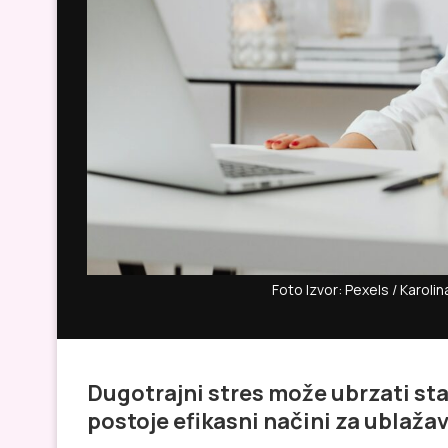
Foto Izvor: Pexels / Kar
Dugotrajni stres može ubrzati stare
postoje efikasni načini za ublaža