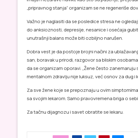
„pripravnog stanja“ organizam se ne regeneriše dovol
Važno je naglasiti da se posledice stresa ne ogleda
do anksioznosti, depresije, nesanice i osećaja gubitk
unutrašnji balans može biti ozbiljno narušen.
Dobra vest je da postoje brojni načini za ublažavanje
san, boravak u prirodi, razgovor sa bliskim osoba
da se organizam oporavi. „Žene često zanemaruju 
mentalnom zdravlju nije luksuz, već osnov za dug i kva
Za sve žene koje se prepoznaju u ovim simptomima 
sa svojim lekarom. Samo pravovremena briga o sebi
Za tačnu dijagnozu i savet obratite se lekaru.