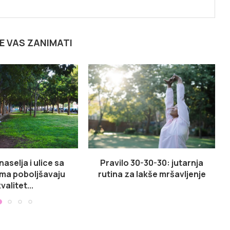
E VAS ZANIMATI
naselja i ulice sa
Pravilo 30-30-30: jutarnja
ma poboljšavaju
rutina za lakše mršavljenje
valitet...