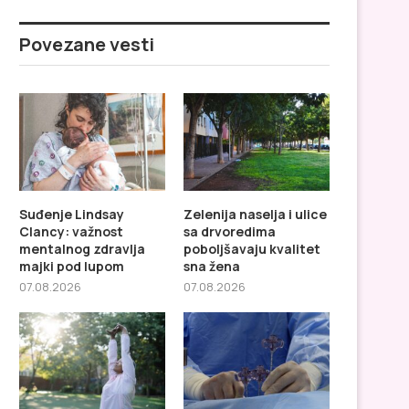
Povezane vesti
Suđenje Lindsay
Zelenija naselja i ulice
Clancy: važnost
sa drvoredima
mentalnog zdravlja
poboljšavaju kvalitet
majki pod lupom
sna žena
07.08.2026
07.08.2026