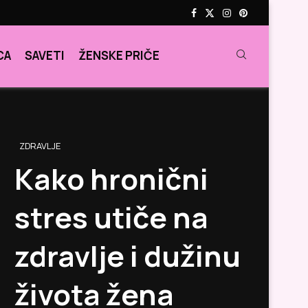
CA
SAVETI
ŽENSKE PRIČE
ZDRAVLJE
Kako hronični
stres utiče na
zdravlje i dužinu
života žena