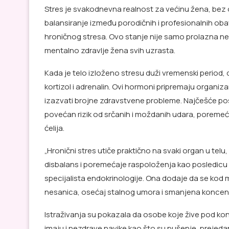
Stres je svakodnevna realnost za većinu žena, bez 
balansiranje između porodičnih i profesionalnih obav
hroničnog stresa. Ovo stanje nije samo prolazna nepr
mentalno zdravlje žena svih uzrasta.
Kada je telo izloženo stresu duži vremenski period
kortizol i adrenalin. Ovi hormoni pripremaju organiza
izazvati brojne zdravstvene probleme. Najčešće posle
povećan rizik od srčanih i moždanih udara, poreme
ćelija.
„Hronični stres utiče praktično na svaki organ u tel
disbalans i poremećaje raspoloženja kao posledicu 
specijalista endokrinologije. Ona dodaje da se kod
nesanica, osećaj stalnog umora i smanjena koncent
Istraživanja su pokazala da osobe koje žive pod k
imaju i nezdrave navike kao što su pušenje, prejedan