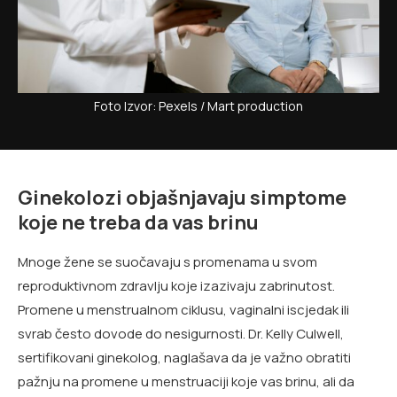
Foto Izvor: Pexels / Mart production
Ginekolozi objašnjavaju simptome
koje ne treba da vas brinu
Mnoge žene se suočavaju s promenama u svom
reproduktivnom zdravlju koje izazivaju zabrinutost.
Promene u menstrualnom ciklusu, vaginalni iscjedak ili
svrab često dovode do nesigurnosti. Dr. Kelly Culwell,
sertifikovani ginekolog, naglašava da je važno obratiti
pažnju na promene u menstruaciji koje vas brinu, ali da