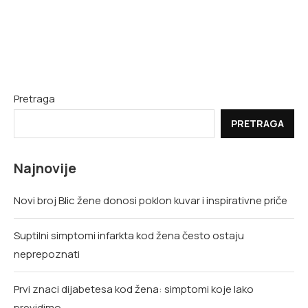
Pretraga
PRETRAGA
Najnovije
Novi broj Blic žene donosi poklon kuvar i inspirativne priče
Suptilni simptomi infarkta kod žena često ostaju
neprepoznati
Prvi znaci dijabetesa kod žena: simptomi koje lako
previdimo