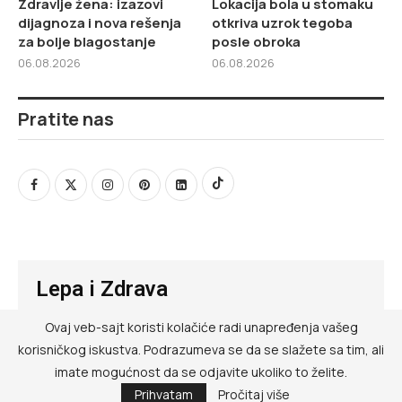
Zdravlje žena: izazovi
Lokacija bola u stomaku
dijagnoza i nova rešenja
otkriva uzrok tegoba
za bolje blagostanje
posle obroka
06.08.2026
06.08.2026
Pratite nas
Lepa i Zdrava
Ovaj veb-sajt koristi kolačiće radi unapređenja vašeg
@ RED MEDIA GROUP 2026
korisničkog iskustva. Podrazumeva se da se slažete sa tim, ali
Kontakt
imate mogućnost da se odjavite ukoliko to želite.
Prihvatam
Pročitaj više