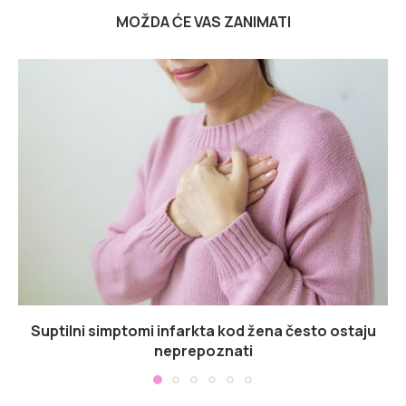
MOŽDA ĆE VAS ZANIMATI
Suptilni simptomi infarkta kod žena često ostaju
neprepoznati