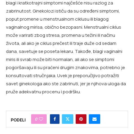
blagi i kratkotrajni simptomi najčešće nisu razlog za
zabrinutost. Ginekolozi ističu da su određeni simptomi,
poput promene u menstrualnom ciklusu ili blagog
vaginalnog mirisa, obično bezopasni. Menstrualni ciklus
može varirati zbog stresa, promena u težini ili načinu
života, ali ako je ciklus prečest ili traje duže od sedam
dana, savetuje se poseta lekaru. Takođe, blagi vaginalni
miris ili svrab može biti normalan, ali ako se simptomi
pogoršavaju ili su praćeni drugim znakovima, potrebno je
konsultovati stručnjaka. Uvek je preporučljivo potražiti
savet ginekologa ako ste zabrinuti, jer je njihova uloga da
pruže adekvatnu procenu i podršku.
0
PODELI