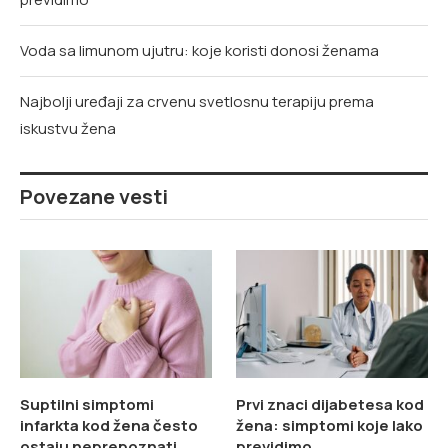
Voda sa limunom ujutru: koje koristi donosi ženama
Najbolji uređaji za crvenu svetlosnu terapiju prema
iskustvu žena
Povezane vesti
Suptilni simptomi
Prvi znaci dijabetesa kod
infarkta kod žena često
žena: simptomi koje lako
ostaju neprepoznati
previdimo