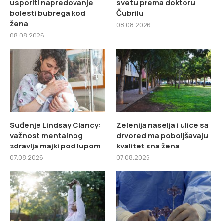
usporiti napredovanje
svetu prema doktoru
bolesti bubrega kod
Čubrilu
žena
08.08.2026
08.08.2026
Suđenje Lindsay Clancy:
Zelenija naselja i ulice sa
važnost mentalnog
drvoredima poboljšavaju
zdravlja majki pod lupom
kvalitet sna žena
07.08.2026
07.08.2026