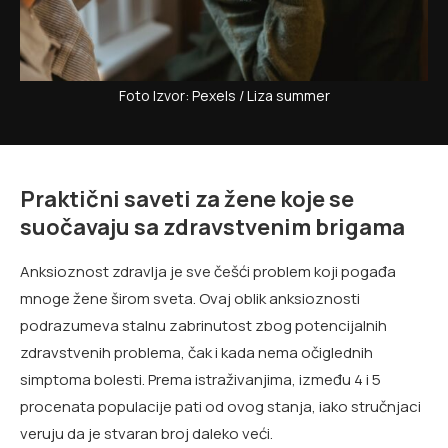
Foto Izvor: Pexels / Liza summer
Praktični saveti za žene koje se
suočavaju sa zdravstvenim brigama
Anksioznost zdravlja je sve češći problem koji pogađa
mnoge žene širom sveta. Ovaj oblik anksioznosti
podrazumeva stalnu zabrinutost zbog potencijalnih
zdravstvenih problema, čak i kada nema očiglednih
simptoma bolesti. Prema istraživanjima, između 4 i 5
procenata populacije pati od ovog stanja, iako stručnjaci
veruju da je stvaran broj daleko veći.