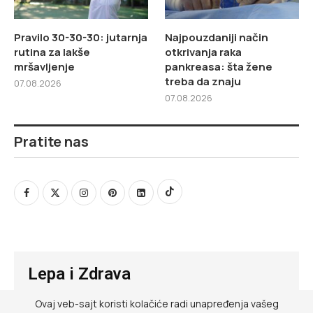
Pravilo 30-30-30: jutarnja
Najpouzdaniji način
rutina za lakše
otkrivanja raka
mršavljenje
pankreasa: šta žene
treba da znaju
07.08.2026
07.08.2026
Pratite nas
Lepa i Zdrava
Ovaj veb-sajt koristi kolačiće radi unapređenja vašeg