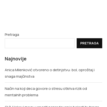
Pretraga
PRETRAGA
Najnovije
Anica Milenković otvoreno o detinjstvu: bol, oproštaj i
snaga majčinstva
Način na koji deca govore o stresu otkriva rizik od
mentalnih problema