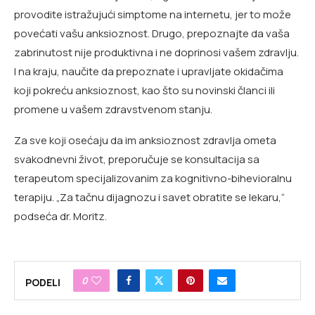
provodite istražujući simptome na internetu, jer to može
povećati vašu anksioznost. Drugo, prepoznajte da vaša
zabrinutost nije produktivna i ne doprinosi vašem zdravlju.
I na kraju, naučite da prepoznate i upravljate okidačima
koji pokreću anksioznost, kao što su novinski članci ili
promene u vašem zdravstvenom stanju.
Za sve koji osećaju da im anksioznost zdravlja ometa
svakodnevni život, preporučuje se konsultacija sa
terapeutom specijalizovanim za kognitivno-bihevioralnu
terapiju. „Za tačnu dijagnozu i savet obratite se lekaru,“
podseća dr. Moritz.
0
PODELI