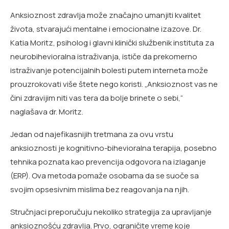
Anksioznost zdravlja može značajno umanjiti kvalitet
života, stvarajući mentalne i emocionalne izazove. Dr.
Katia Moritz, psiholog i glavni klinički službenik instituta za
neurobihevioralna istraživanja, ističe da prekomerno
istraživanje potencijalnih bolesti putem interneta može
prouzrokovati više štete nego koristi. „Anksioznost vas ne
čini zdravijim niti vas tera da bolje brinete o sebi,“
naglašava dr. Moritz.
Jedan od najefikasnijih tretmana za ovu vrstu
anksioznosti je kognitivno-bihevioralna terapija, posebno
tehnika poznata kao prevencija odgovora na izlaganje
(ERP). Ova metoda pomaže osobama da se suoče sa
svojim opsesivnim mislima bez reagovanja na njih.
Stručnjaci preporučuju nekoliko strategija za upravljanje
anksioznošću zdravlja. Prvo, ograničite vreme koje