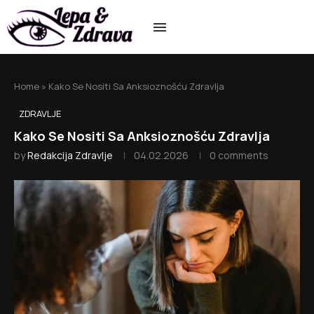
Home
»
Kako Se Nositi Sa Anksioznošću Zdravlja
ZDRAVLJE
Kako Se Nositi Sa Anksioznošću Zdravlja
by
Redakcija Zdravlje
04.02.2026
0 comments