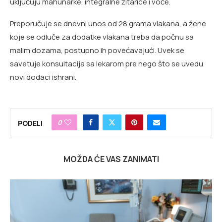
uključuju mahunarke, integralne žitarice i voće.
Preporučuje se dnevni unos od 28 grama vlakana, a žene
koje se odluče za dodatke vlakana treba da počnu sa
malim dozama, postupno ih povećavajući. Uvek se
savetuje konsultacija sa lekarom pre nego što se uvedu
novi dodaci ishrani.
0
PODELI
MOŽDA ĆE VAS ZANIMATI