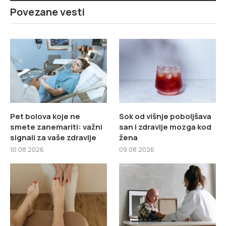
Povezane vesti
Pet bolova koje ne
Sok od višnje poboljšava
smete zanemariti: važni
san i zdravlje mozga kod
signali za vaše zdravlje
žena
10.08.2026
09.08.2026