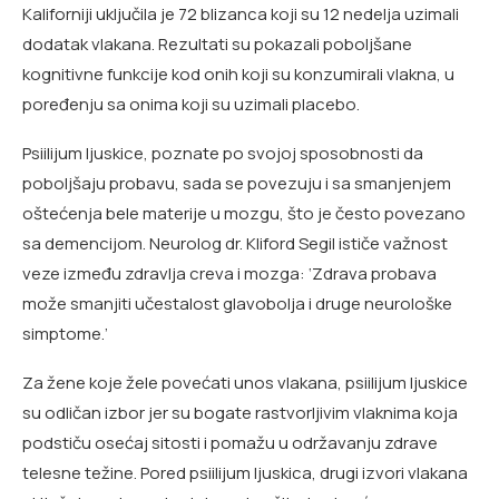
Kaliforniji uključila je 72 blizanca koji su 12 nedelja uzimali
dodatak vlakana. Rezultati su pokazali poboljšane
kognitivne funkcije kod onih koji su konzumirali vlakna, u
poređenju sa onima koji su uzimali placebo.
Psiilijum ljuskice, poznate po svojoj sposobnosti da
poboljšaju probavu, sada se povezuju i sa smanjenjem
oštećenja bele materije u mozgu, što je često povezano
sa demencijom. Neurolog dr. Kliford Segil ističe važnost
veze između zdravlja creva i mozga: ‘Zdrava probava
može smanjiti učestalost glavobolja i druge neurološke
simptome.’
Za žene koje žele povećati unos vlakana, psiilijum ljuskice
su odličan izbor jer su bogate rastvorljivim vlaknima koja
podstiču osećaj sitosti i pomažu u održavanju zdrave
telesne težine. Pored psiilijum ljuskica, drugi izvori vlakana