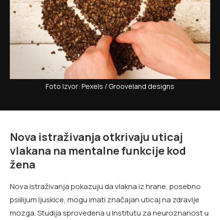
Foto Izvor: Pexels / Grooveland designs
Nova istraživanja otkrivaju uticaj
vlakana na mentalne funkcije kod
žena
Nova istraživanja pokazuju da vlakna iz hrane, posebno
psiilijum ljuskice, mogu imati značajan uticaj na zdravlje
mozga. Studija sprovedena u Institutu za neuroznanost u