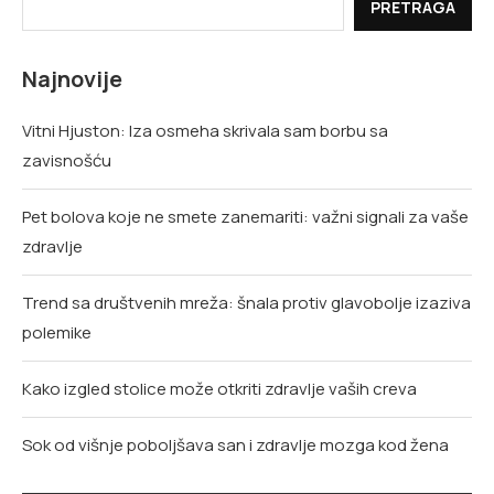
PRETRAGA
Najnovije
Vitni Hjuston: Iza osmeha skrivala sam borbu sa
zavisnošću
Pet bolova koje ne smete zanemariti: važni signali za vaše
zdravlje
Trend sa društvenih mreža: šnala protiv glavobolje izaziva
polemike
Kako izgled stolice može otkriti zdravlje vaših creva
Sok od višnje poboljšava san i zdravlje mozga kod žena