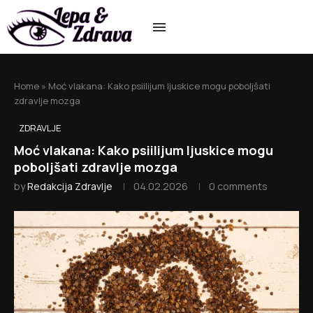
Home
»
Moć vlakana: Kako psiilijum ljuskice mogu poboljšati
zdravlje mozga
ZDRAVLJE
Moć vlakana: Kako psiilijum ljuskice mogu
poboljšati zdravlje mozga
by
Redakcija Zdravlje
04.02.2026
0 comments