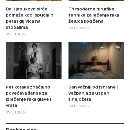
Da li jabukovo sirće
Tri moderne hirurške
pomaže kod ispucalih
tehnike za lečenje raka
peta i gljivica na
želuca kod žena
stopalima
09.08.2026
09.08.2026
Pet koraka značajno
San važniji od ishrane i
povećava šanse za
vežbanja za uspeh
izlečenje raka glave i
tinejdžera
vrata
09.08.2026
09.08.2026