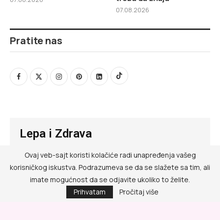
07.08.2026
Pratite nas
Lepa i Zdrava
Ovaj veb-sajt koristi kolačiće radi unapređenja vašeg
@ RED MEDIA GROUP 2026
korisničkog iskustva. Podrazumeva se da se slažete sa tim, ali
Kontakt
imate mogućnost da se odjavite ukoliko to želite.
Prihvatam
Pročitaj više
Impressum
Politika privatnosti