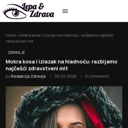
Home
»
Mokra kosa i izlazak na hladnoću: razbijamo najčešći
zdravstveni mit
ZDRAVLJE
Mokra kosa i izlazak na hladnoću: razbijamo
najčešći zdravstveni mit
by
Redakcija Zdravlje
05.02.2026
0 comments