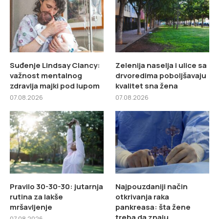
Suđenje Lindsay Clancy:
Zelenija naselja i ulice sa
važnost mentalnog
drvoredima poboljšavaju
zdravlja majki pod lupom
kvalitet sna žena
07.08.2026
07.08.2026
Pravilo 30-30-30: jutarnja
Najpouzdaniji način
rutina za lakše
otkrivanja raka
mršavljenje
pankreasa: šta žene
treba da znaju
07.08.2026