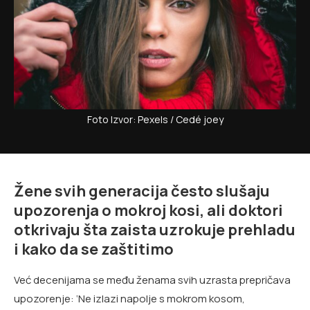
Foto Izvor: Pexels / Cedé joey
Žene svih generacija često slušaju
upozorenja o mokroj kosi, ali doktori
otkrivaju šta zaista uzrokuje prehladu
i kako da se zaštitimo
Već decenijama se među ženama svih uzrasta prepričava
upozorenje: ‘Ne izlazi napolje s mokrom kosom,