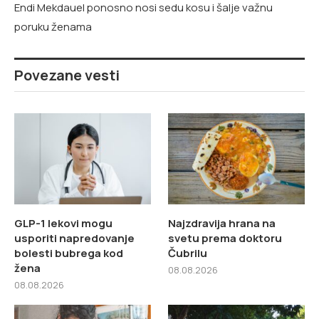
Endi Mekdauel ponosno nosi sedu kosu i šalje važnu
poruku ženama
Povezane vesti
GLP-1 lekovi mogu
Najzdravija hrana na
usporiti napredovanje
svetu prema doktoru
bolesti bubrega kod
Čubrilu
žena
08.08.2026
08.08.2026