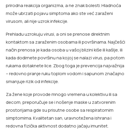
prirodna reakcija organizma, a ne znak bolesti. Hladnoća
može ubrzati pojavu simptoma ako ste već zaraženi
virusom, ali nije uzrok infekcije.
Prehladu uzrokuju virusi, a oni se prenose direktnim
kontaktom sa zaraženim osobama ili površinama. Najčešći
način prenosa je kada osoba u vašoj blizini kiše ili kašlje, ili
kada dodirnete površinu na kojoj se nalazi virus, pa potom
rukama dotaknete lice. Zbog toga je prevencija najvažnija
– redovno pranje ruku toplom vodom i sapunom značajno
smanjuje rizik od infekcije.
Za žene koje provode mnogo vremena u kolektivu ili sa
decom, preporučuje se i nošenje maske u zatvorenim
prostorijama gde su prisutne osobe sa respiratornim
simptomima. Kvalitetan san, uravnotežena ishrana i
redovna fizička aktivnost dodatno jačaju imunitet.