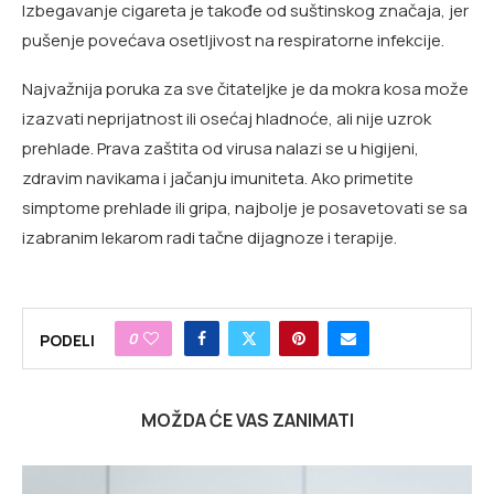
Izbegavanje cigareta je takođe od suštinskog značaja, jer
pušenje povećava osetljivost na respiratorne infekcije.
Najvažnija poruka za sve čitateljke je da mokra kosa može
izazvati neprijatnost ili osećaj hladnoće, ali nije uzrok
prehlade. Prava zaštita od virusa nalazi se u higijeni,
zdravim navikama i jačanju imuniteta. Ako primetite
simptome prehlade ili gripa, najbolje je posavetovati se sa
izabranim lekarom radi tačne dijagnoze i terapije.
0
PODELI
MOŽDA ĆE VAS ZANIMATI