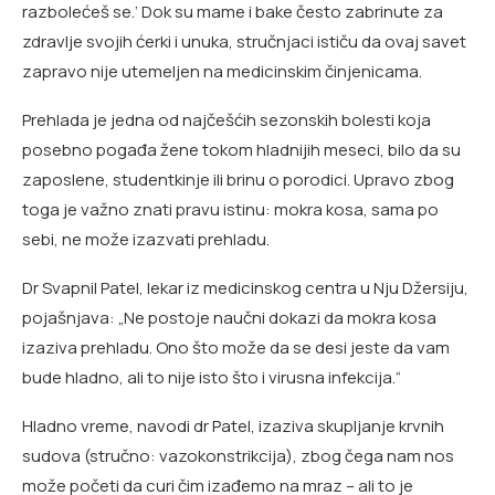
razbolećeš se.’ Dok su mame i bake često zabrinute za
zdravlje svojih ćerki i unuka, stručnjaci ističu da ovaj savet
zapravo nije utemeljen na medicinskim činjenicama.
Prehlada je jedna od najčešćih sezonskih bolesti koja
posebno pogađa žene tokom hladnijih meseci, bilo da su
zaposlene, studentkinje ili brinu o porodici. Upravo zbog
toga je važno znati pravu istinu: mokra kosa, sama po
sebi, ne može izazvati prehladu.
Dr Svapnil Patel, lekar iz medicinskog centra u Nju Džersiju,
pojašnjava: „Ne postoje naučni dokazi da mokra kosa
izaziva prehladu. Ono što može da se desi jeste da vam
bude hladno, ali to nije isto što i virusna infekcija.“
Hladno vreme, navodi dr Patel, izaziva skupljanje krvnih
sudova (stručno: vazokonstrikcija), zbog čega nam nos
može početi da curi čim izađemo na mraz – ali to je