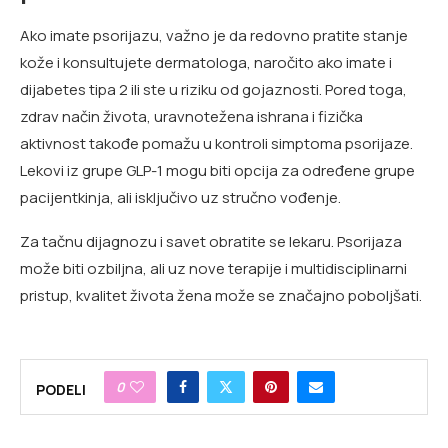
Ako imate psorijazu, važno je da redovno pratite stanje
kože i konsultujete dermatologa, naročito ako imate i
dijabetes tipa 2 ili ste u riziku od gojaznosti. Pored toga,
zdrav način života, uravnotežena ishrana i fizička
aktivnost takođe pomažu u kontroli simptoma psorijaze.
Lekovi iz grupe GLP-1 mogu biti opcija za određene grupe
pacijentkinja, ali isključivo uz stručno vođenje.
Za tačnu dijagnozu i savet obratite se lekaru. Psorijaza
može biti ozbiljna, ali uz nove terapije i multidisciplinarni
pristup, kvalitet života žena može se značajno poboljšati.
0
PODELI