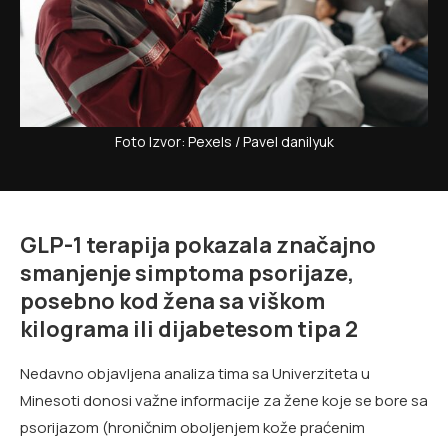
Foto Izvor: Pexels / Pavel danilyuk
GLP-1 terapija pokazala značajno
smanjenje simptoma psorijaze,
posebno kod žena sa viškom
kilograma ili dijabetesom tipa 2
Nedavno objavljena analiza tima sa Univerziteta u
Minesoti donosi važne informacije za žene koje se bore sa
psorijazom (hroničnim oboljenjem kože praćenim