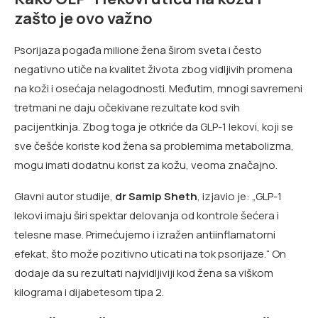
zašto je ovo važno
Psorijaza pogađa milione žena širom sveta i često
negativno utiče na kvalitet života zbog vidljivih promena
na koži i osećaja nelagodnosti. Međutim, mnogi savremeni
tretmani ne daju očekivane rezultate kod svih
pacijentkinja. Zbog toga je otkriće da GLP-1 lekovi, koji se
sve češće koriste kod žena sa problemima metabolizma,
mogu imati dodatnu korist za kožu, veoma značajno.
Glavni autor studije,
dr Samip Sheth
, izjavio je: „GLP-1
lekovi imaju širi spektar delovanja od kontrole šećera i
telesne mase. Primećujemo i izražen antiinflamatorni
efekat, što može pozitivno uticati na tok psorijaze.“ On
dodaje da su rezultati najvidljiviji kod žena sa viškom
kilograma i dijabetesom tipa 2.