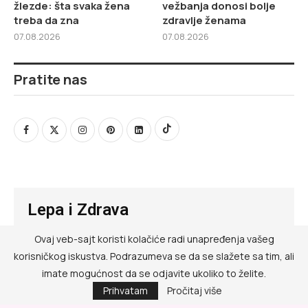
žlezde: šta svaka žena
vežbanja donosi bolje
treba da zna
zdravlje ženama
07.08.2026
07.08.2026
Pratite nas
Lepa i Zdrava
Ovaj veb-sajt koristi kolačiće radi unapređenja vašeg
@ RED MEDIA GROUP 2026
korisničkog iskustva. Podrazumeva se da se slažete sa tim, ali
Kontakt
imate mogućnost da se odjavite ukoliko to želite.
Prihvatam
Pročitaj više
Impressum