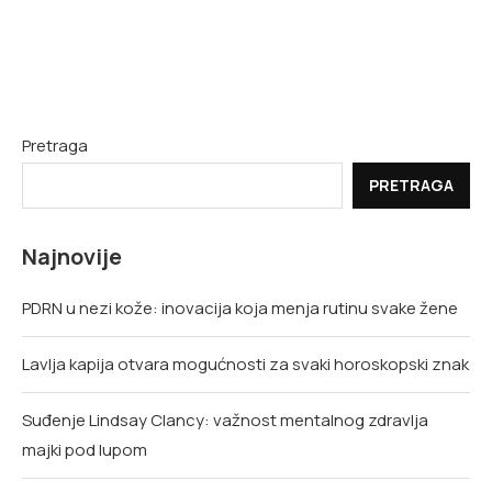
Pretraga
PRETRAGA
Najnovije
PDRN u nezi kože: inovacija koja menja rutinu svake žene
Lavlja kapija otvara mogućnosti za svaki horoskopski znak
Suđenje Lindsay Clancy: važnost mentalnog zdravlja
majki pod lupom