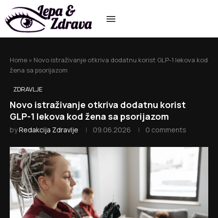
Home
»
Novo istraživanje otkriva dodatnu korist GLP-1 lekova kod
žena sa psorijazom
ZDRAVLJE
Novo istraživanje otkriva dodatnu korist
GLP-1 lekova kod žena sa psorijazom
by
Redakcija Zdravlje
09.06.2026
0 comments