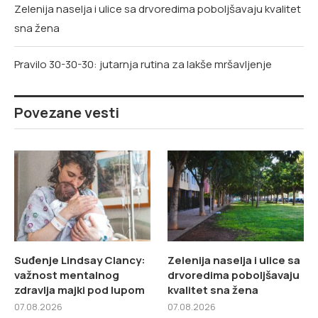
Zelenija naselja i ulice sa drvoredima poboljšavaju kvalitet
sna žena
Pravilo 30-30-30: jutarnja rutina za lakše mršavljenje
Povezane vesti
Suđenje Lindsay Clancy:
Zelenija naselja i ulice sa
važnost mentalnog
drvoredima poboljšavaju
zdravlja majki pod lupom
kvalitet sna žena
07.08.2026
07.08.2026