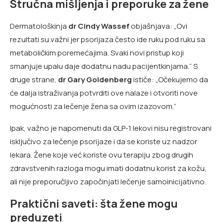
Stručna mišljenja i preporuke za žene
Dermatološkinja
dr Cindy Wassef
objašnjava: „Ovi
rezultati su važni jer psorijaza često ide ruku pod ruku sa
metaboličkim poremećajima. Svaki novi pristup koji
smanjuje upalu daje dodatnu nadu pacijentkinjama.“ S
druge strane,
dr Gary Goldenberg
ističe: „Očekujemo da
će dalja istraživanja potvrditi ove nalaze i otvoriti nove
mogućnosti za lečenje žena sa ovim izazovom.“
Ipak, važno je napomenuti da GLP-1 lekovi nisu registrovani
isključivo za lečenje psorijaze i da se koriste uz nadzor
lekara. Žene koje već koriste ovu terapiju zbog drugih
zdravstvenih razloga mogu imati dodatnu korist za kožu,
ali nije preporučljivo započinjati lečenje samoinicijativno.
Praktični saveti: šta žene mogu
preduzeti