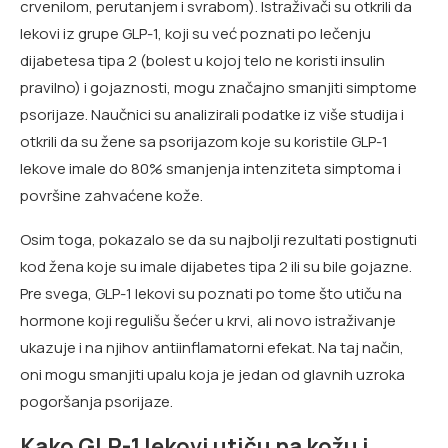
crvenilom, perutanjem i svrabom). Istraživači su otkrili da
lekovi iz grupe GLP-1, koji su već poznati po lečenju
dijabetesa tipa 2 (bolest u kojoj telo ne koristi insulin
pravilno) i gojaznosti, mogu značajno smanjiti simptome
psorijaze. Naučnici su analizirali podatke iz više studija i
otkrili da su žene sa psorijazom koje su koristile GLP-1
lekove imale do 80% smanjenja intenziteta simptoma i
površine zahvaćene kože.
Osim toga, pokazalo se da su najbolji rezultati postignuti
kod žena koje su imale dijabetes tipa 2 ili su bile gojazne.
Pre svega, GLP-1 lekovi su poznati po tome što utiču na
hormone koji regulišu šećer u krvi, ali novo istraživanje
ukazuje i na njihov antiinflamatorni efekat. Na taj način,
oni mogu smanjiti upalu koja je jedan od glavnih uzroka
pogoršanja psorijaze.
Kako GLP-1 lekovi utiču na kožu i