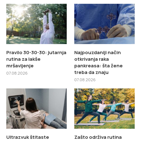
Pravilo 30-30-30: jutarnja
Najpouzdaniji način
rutina za lakše
otkrivanja raka
mršavljenje
pankreasa: šta žene
treba da znaju
07.08.2026
07.08.2026
Ultrazvuk štitaste
Zašto održiva rutina