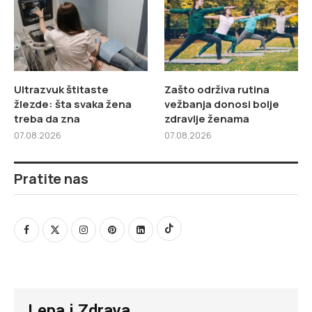
Ultrazvuk štitaste
Zašto održiva rutina
žlezde: šta svaka žena
vežbanja donosi bolje
treba da zna
zdravlje ženama
07.08.2026
07.08.2026
Pratite nas
Lepa i Zdrava