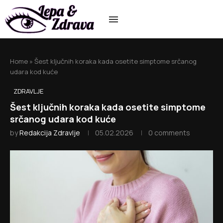
Home
»
Šest ključnih koraka kada osetite simptome srčanog
udara kod kuće
ZDRAVLJE
Šest ključnih koraka kada osetite simptome
srčanog udara kod kuće
by
Redakcija Zdravlje
05.02.2026
0 comments