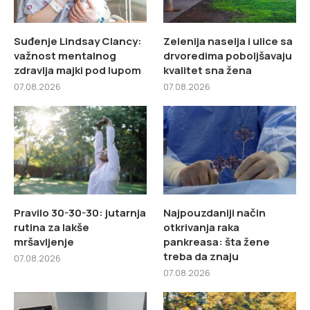
Suđenje Lindsay Clancy:
Zelenija naselja i ulice sa
važnost mentalnog
drvoredima poboljšavaju
zdravlja majki pod lupom
kvalitet sna žena
07.08.2026
07.08.2026
Pravilo 30-30-30: jutarnja
Najpouzdaniji način
rutina za lakše
otkrivanja raka
mršavljenje
pankreasa: šta žene
treba da znaju
07.08.2026
07.08.2026