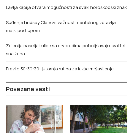
Lavlja kapija otvara mogućnosti za svaki horoskopski znak
Suđenje Lindsay Clancy: važnost mentalnog zdravlja
majki pod lupom
Zelenija naselja i ulice sa drvoredima poboljšavaju kvalitet
sna žena
Pravilo 30-30-30: jutarnja rutina za lakše mršavljenje
Povezane vesti