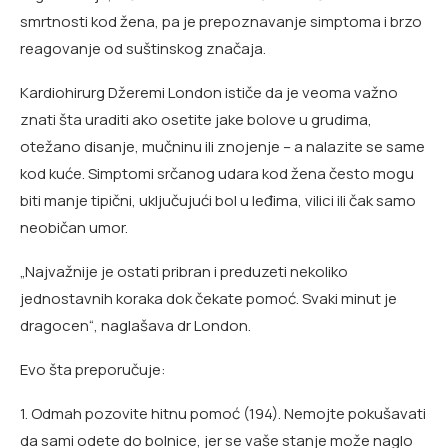
smrtnosti kod žena, pa je prepoznavanje simptoma i brzo
reagovanje od suštinskog značaja.
Kardiohirurg Džeremi London ističe da je veoma važno
znati šta uraditi ako osetite jake bolove u grudima,
otežano disanje, mučninu ili znojenje – a nalazite se same
kod kuće. Simptomi srčanog udara kod žena često mogu
biti manje tipični, uključujući bol u leđima, vilici ili čak samo
neobičan umor.
„Najvažnije je ostati pribran i preduzeti nekoliko
jednostavnih koraka dok čekate pomoć. Svaki minut je
dragocen“, naglašava dr London.
Evo šta preporučuje:
1. Odmah pozovite hitnu pomoć (194). Nemojte pokušavati
da sami odete do bolnice, jer se vaše stanje može naglo