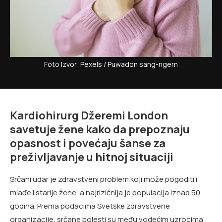
Foto Izvor: Pexels / Puwadon sang-ngern
Kardiohirurg Džeremi London
savetuje žene kako da prepoznaju
opasnost i povećaju šanse za
preživljavanje u hitnoj situaciji
Srčani udar je zdravstveni problem koji može pogoditi i
mlađe i starije žene, a najrizičnija je populacija iznad 50
godina. Prema podacima Svetske zdravstvene
organizacije, srčane bolesti su među vodećim uzrocima