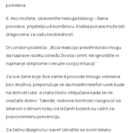
potrebna.
6. Ako možete, obavestite nekoga bliskog – člana
porodice, prijateljicu ili komšinicu. Kratka poruka može biti
dragocena za vašu bezbednost.
Dr London podseća: „Brza reakcija i pravilni koraci mogu
da naprave razliku između života i smrti. Ne ignorišite ni
najmanje simptome i verujte svojoj intuiciji.“
Za sve žene koje žive same ili provode mnogo vremena
bez društva, preporučuje se da mobilni telefon uvek bude
na dohvat ruke, a vrata često otključana kada se ne
osećate dobro. Takođe, redovne kontrole i razgovor sa
lekarom o ličnom riziku od srčanih bolesti su važni za
pravovremenu prevenciju.
Za tačnu dijagnozu i savet obratite se svom lekaru.