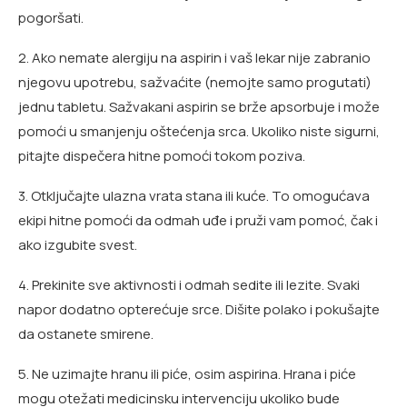
pogoršati.
2. Ako nemate alergiju na aspirin i vaš lekar nije zabranio
njegovu upotrebu, sažvaćite (nemojte samo progutati)
jednu tabletu. Sažvakani aspirin se brže apsorbuje i može
pomoći u smanjenju oštećenja srca. Ukoliko niste sigurni,
pitajte dispečera hitne pomoći tokom poziva.
3. Otključajte ulazna vrata stana ili kuće. To omogućava
ekipi hitne pomoći da odmah uđe i pruži vam pomoć, čak i
ako izgubite svest.
4. Prekinite sve aktivnosti i odmah sedite ili lezite. Svaki
napor dodatno opterećuje srce. Dišite polako i pokušajte
da ostanete smirene.
5. Ne uzimajte hranu ili piće, osim aspirina. Hrana i piće
mogu otežati medicinsku intervenciju ukoliko bude