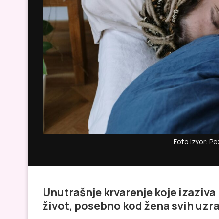
Foto Izvor: Pe
Unutrašnje krvarenje koje izaziva
život, posebno kod žena svih uzr