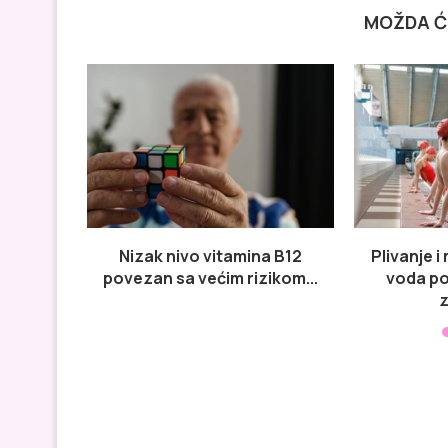
MOŽDA Ć
Nizak nivo vitamina B12
Plivanje i
povezan sa većim rizikom...
voda p
z