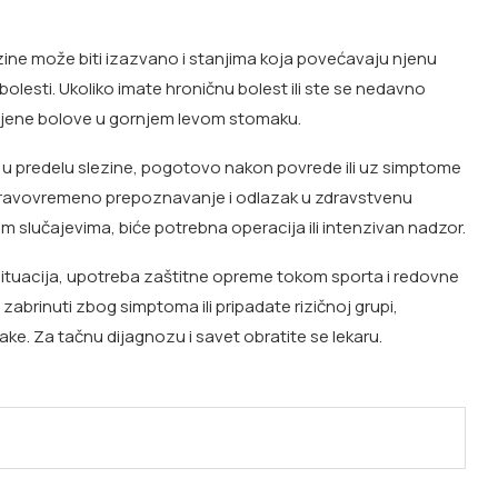
ine može biti izazvano i stanjima koja povećavaju njenu
 bolesti. Ukoliko imate hroničnu bolest ili ste se nedavno
ičajene bolove u gornjem levom stomaku.
l u predelu slezine, pogotovo nakon povrede ili uz simptome
“ Pravovremeno prepoznavanje i odlazak u zdravstvenu
m slučajevima, biće potrebna operacija ili intenzivan nadzor.
 situacija, upotreba zaštitne opreme tokom sporta i redovne
abrinuti zbog simptoma ili pripadate rizičnoj grupi,
ake. Za tačnu dijagnozu i savet obratite se lekaru.