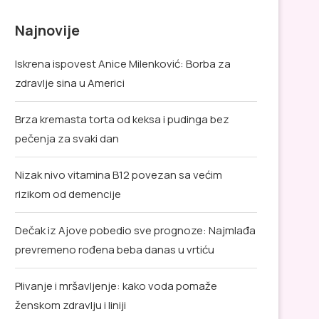
Najnovije
Iskrena ispovest Anice Milenković: Borba za
zdravlje sina u Americi
Brza kremasta torta od keksa i pudinga bez
pečenja za svaki dan
Nizak nivo vitamina B12 povezan sa većim
rizikom od demencije
Dečak iz Ajove pobedio sve prognoze: Najmlađa
prevremeno rođena beba danas u vrtiću
Plivanje i mršavljenje: kako voda pomaže
ženskom zdravlju i liniji