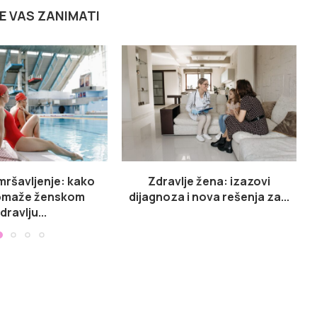
E VAS ZANIMATI
 mršavljenje: kako
Zdravlje žena: izazovi
omaže ženskom
dijagnoza i nova rešenja za...
dravlju...