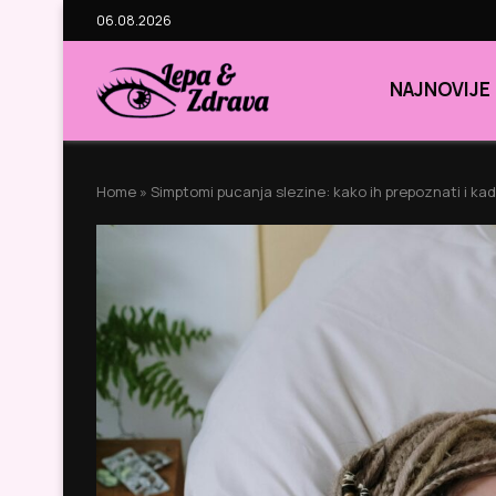
06.08.2026
NAJNOVIJE
Home
»
Simptomi pucanja slezine: kako ih prepoznati i ka