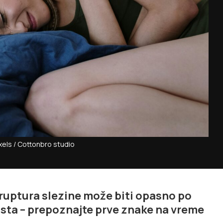
xels / Cottonbro studio
 ruptura slezine može biti opasno po
asta – prepoznajte prve znake na vreme