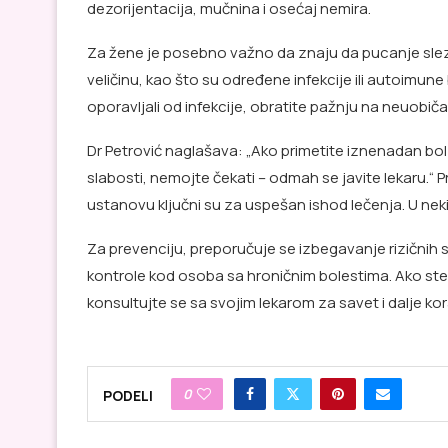
dezorijentacija, mučnina i osećaj nemira.
Za žene je posebno važno da znaju da pucanje slez
veličinu, kao što su određene infekcije ili autoimune
oporavljali od infekcije, obratite pažnju na neuob
Dr Petrović naglašava: „Ako primetite iznenadan bo
slabosti, nemojte čekati – odmah se javite lekaru.
ustanovu ključni su za uspešan ishod lečenja. U neki
Za prevenciju, preporučuje se izbegavanje rizičnih
kontrole kod osoba sa hroničnim bolestima. Ako ste z
konsultujte se sa svojim lekarom za savet i dalje kor
0
PODELI