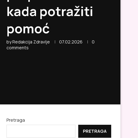
kada potražiti
pomoć
by
Redakcija Zdravlje
07.02.2026
0
comments
Pretraga
PRETRAGA