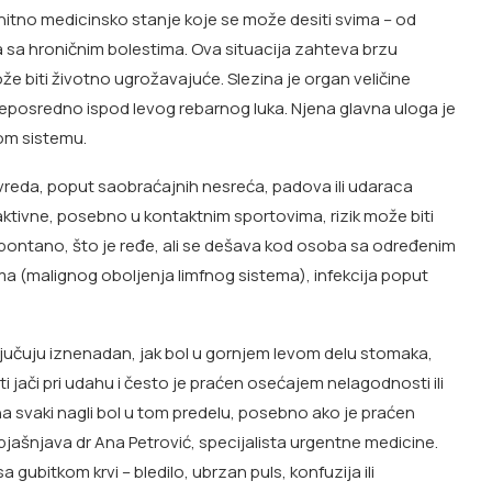
 hitno medicinsko stanje koje se može desiti svima – od
a sa hroničnim bolestima. Ova situacija zahteva brzu
že biti životno ugrožavajuće. Slezina je organ veličine
posredno ispod levog rebarnog luka. Njena glavna uloga je
škom sistemu.
vreda, poput saobraćajnih nesreća, padova ili udaraca
 aktivne, posebno u kontaktnim sportovima, rizik može biti
spontano, što je ređe, ali se dešava kod osoba sa određenim
oma (malignog oboljenja limfnog sistema), infekcija poput
ljučuju iznenadan, jak bol u gornjem levom delu stomaka,
ti jači pri udahu i često je praćen osećajem nelagodnosti ili
u na svaki nagli bol u tom predelu, posebno ako je praćen
bjašnjava dr Ana Petrović, specijalista urgentne medicine.
 gubitkom krvi – bledilo, ubrzan puls, konfuzija ili