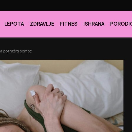
LEPOTA
ZDRAVLJE
FITNES
ISHRANA
PORODI
da potražiti pomoć