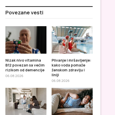
Povezane vesti
Nizak nivo vitamina
Plivanje i mršavljenje:
B12 povezan sa većim
kako voda pomaže
rizikom od demencije
ženskom zdravlju i
liniji
06.08.2026
06.08.2026