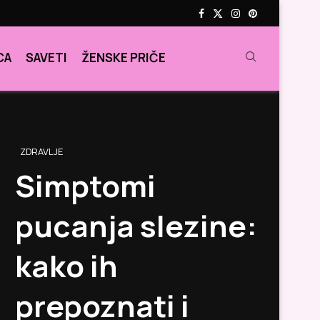
CA
SAVETI
ŽENSKE PRIČE
ZDRAVLJE
Simptomi
pucanja slezine:
kako ih
prepoznati i