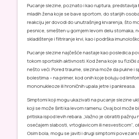
Pucanje slezine, poznato i kao ruptura, predstavlja
mladih žena koje se bave sportom, do starijih osob
reakciju jer dovodi do unutrašnjeg krvarenja, što mo
pesnice, smešten u gornjem levom delu stomaka, ne
skladištenje i filtriranje krvi, kao i podrška imunolo
Pucanje slezine najčešće nastaje kao posledica po
tokom sportskih aktivnosti. Kod žena koje su fizički
nešto veći. Pored traume, slezina može da pukne i 
bolestima – na primer, kod onih koje boluju od limf
mononukleoze ili hroničnih upala jetre i pankreasa.
Simptomi koji mogu ukazivati na pucanje slezine uk
koji se može širiti ka levom ramenu. Ovaj bol može bi
pritiska ispod levih rebara. „Važno je obratiti pažnj
osećajem slabosti, vrtoglavicom ili nesvesticom“, o
Osim bola, mogu se javiti i drugi simptomi povezani sa