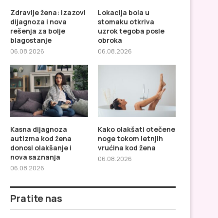
Zdravlje žena: izazovi
Lokacija bola u
dijagnoza i nova
stomaku otkriva
rešenja za bolje
uzrok tegoba posle
blagostanje
obroka
06.08.2026
06.08.2026
Lokacija bola u stomaku
Kasna dijagnoza autiz
Kasna dijagnoza
Kako olakšati otečene
otkriva uzrok tegoba posle...
žena donosi olakšanje
autizma kod žena
noge tokom letnjih
donosi olakšanje i
vrućina kod žena
nova saznanja
06.08.2026
06.08.2026
Pratite nas