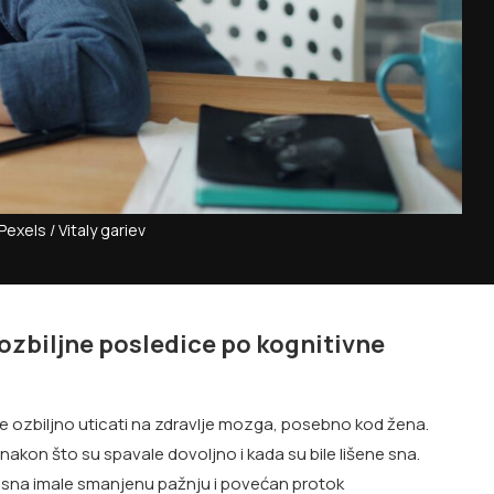
Pexels / Vitaly gariev
zbiljne posledice po kognitivne
 ozbiljno uticati na zdravlje mozga, posebno kod žena.
akon što su spavale dovoljno i kada su bile lišene sna.
ne sna imale smanjenu pažnju i povećan protok