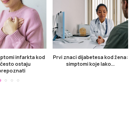
mptomi infarkta kod
Prvi znaci dijabetesa kod žena:
često ostaju
simptomi koje lako...
prepoznati