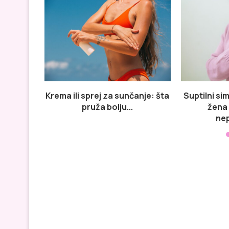
Krema ili sprej za sunčanje: šta
Suptilni si
pruža bolju...
žena 
ne