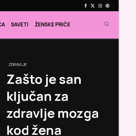
CA
SAVETI
ŽENSKE PRIČE
ZDRAVLJE
Zašto je san
ključan za
zdravlje mozga
kod žena