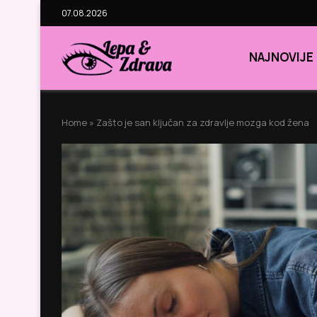
07.08.2026
NAJNOVIJE
Home
»
Zašto je san ključan za zdravlje mozga kod žena