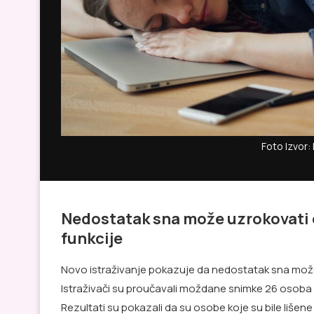
Foto Izvor: 
Nedostatak sna može uzrokovati o
funkcije
Novo istraživanje pokazuje da nedostatak sna može
Istraživači su proučavali moždane snimke 26 osoba n
Rezultati su pokazali da su osobe koje su bile liše