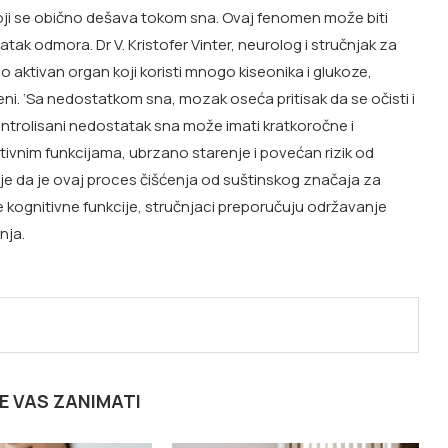
oji se obično dešava tokom sna. Ovaj fenomen može biti
k odmora. Dr V. Kristofer Vinter, neurolog i stručnjak za
aktivan organ koji koristi mnogo kiseonika i glukoze,
eni. ‘Sa nedostatkom sna, mozak oseća pritisak da se očisti i
kontrolisani nedostatak sna može imati kratkoročne i
ivnim funkcijama, ubrzano starenje i povećan rizik od
aje da je ovaj proces čišćenja od suštinskog značaja za
 kognitivne funkcije, stručnjaci preporučuju održavanje
nja.
E VAS ZANIMATI