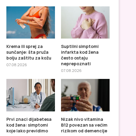
Krema ili sprej za
Suptilni simptomi
sunčanje: šta pruža
infarkta kod žena
Nizak nivo vitamina B12
Plivanje i mršavljenje
bolju zaštitu za kožu
često ostaju
povezan sa većim rizikom...
voda pomaže žens
neprepoznati
07.08.2026
zdravlju...
07.08.2026
Prvi znaci dijabetesa
Nizak nivo vitamina
kod žena: simptomi
B12 povezan sa većim
koje lako previdimo
rizikom od demencije