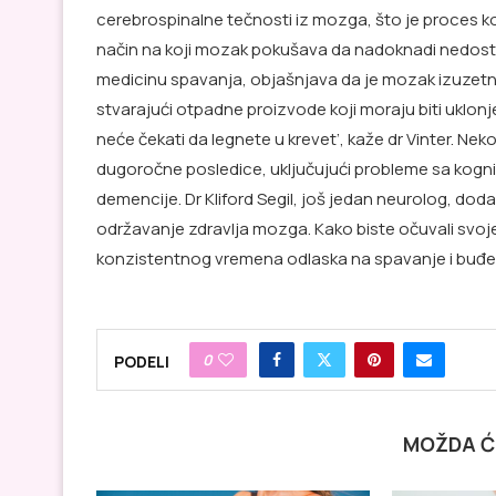
cerebrospinalne tečnosti iz mozga, što je proces k
način na koji mozak pokušava da nadoknadi nedostata
medicinu spavanja, objašnjava da je mozak izuzetno 
stvarajući otpadne proizvode koji moraju biti uklonj
neće čekati da legnete u krevet’, kaže dr Vinter. Ne
dugoročne posledice, uključujući probleme sa kognit
demencije. Dr Kliford Segil, još jedan neurolog, dod
održavanje zdravlja mozga. Kako biste očuvali svoje
konzistentnog vremena odlaska na spavanje i buđe
0
PODELI
MOŽDA Ć