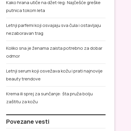
Kako hrana utiče na džet-leg: Najčešće greške
putnica tokom leta
Letnji parfemi koji osvajaju sva čula i ostavljaju
nezaboravan trag
Koliko sna je ženama zaista potrebno za dobar
odmor
Letnji serum koji osvežava kožu i prati najnovije
beauty trendove
Krema ili sprej za sunčanje: šta pruža bolju
zaštitu za kožu
Povezane vesti