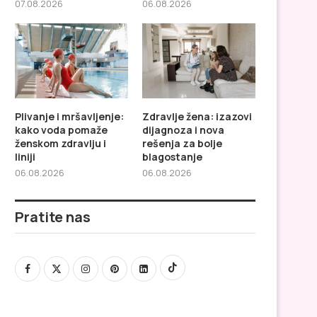
07.08.2026
06.08.2026
Plivanje i mršavljenje:
Zdravlje žena: izazovi
kako voda pomaže
dijagnoza i nova
ženskom zdravlju i
rešenja za bolje
liniji
blagostanje
06.08.2026
06.08.2026
Pratite nas