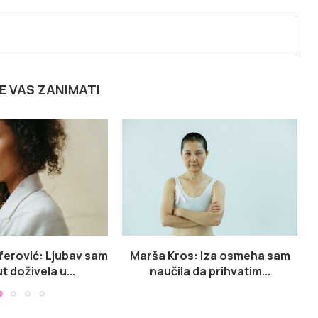
E VAS ZANIMATI
erović: Ljubav sam
Marša Kros: Iza osmeha sam
ut doživela u...
naučila da prihvatim...