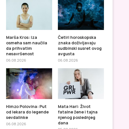
Marša Kros: Iza
Četiri horoskopska
osmeha sam naučila
znaka doživljavaju
da prihvatim
sudbinski susret ovog
nesavršenost
avgusta
06.08.2026
06.08.2026
Četiri horoskopska znaka
Himzo Polovina: Put od
Himzo Polovina: Put
Mata Hari: Život
doživljavaju sudbinski susret
do legende sevdali
od lekara do legende
fatalne žene i tajna
ovog avgusta
sevdalinke
njenog poslednjeg
dana
06.08.2026