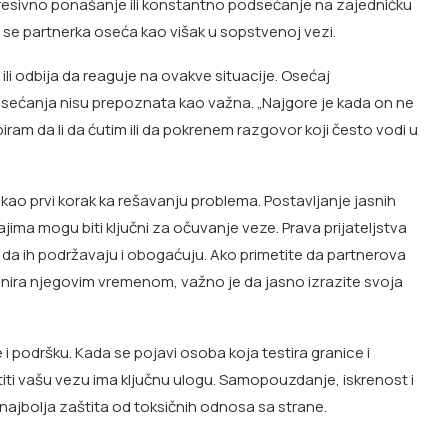
gresivno ponašanje ili konstantno podsećanje na zajedničku
se partnerka oseća kao višak u sopstvenoj vezi.
li odbija da reaguje na ovakve situacije. Osećaj
sećanja nisu prepoznata kao važna. „Najgore je kada on ne
a biram da li da ćutim ili da pokrenem razgovor koji često vodi u
 kao prvi korak ka rešavanju problema. Postavljanje jasnih
ima mogu biti ključni za očuvanje veze. Prava prijateljstva
 da ih podržavaju i obogaćuju. Ako primetite da partnerova
inira njegovim vremenom, važno je da jasno izrazite svoja
odršku. Kada se pojavi osoba koja testira granice i
ti vašu vezu ima ključnu ulogu. Samopouzdanje, iskrenost i
ajbolja zaštita od toksičnih odnosa sa strane.