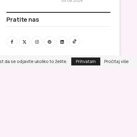
05.08.2026
Pratite nas
 da se odjavite ukoliko to želite.
Prihvatam
Pročitaj više
Politika privatnosti