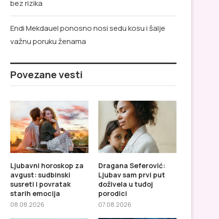
bez rizika
Endi Mekdauel ponosno nosi sedu kosu i šalje
važnu poruku ženama
Povezane vesti
Ljubavni horoskop za
Dragana Seferović:
avgust: sudbinski
Ljubav sam prvi put
susreti i povratak
doživela u tuđoj
starih emocija
porodici
08.08.2026
07.08.2026