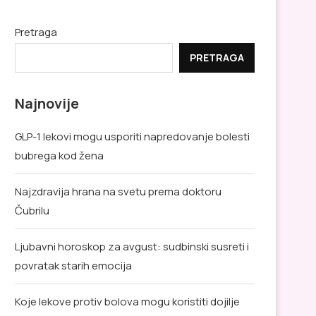
Pretraga
PRETRAGA
Najnovije
GLP-1 lekovi mogu usporiti napredovanje bolesti
bubrega kod žena
Najzdravija hrana na svetu prema doktoru
Čubrilu
Ljubavni horoskop za avgust: sudbinski susreti i
povratak starih emocija
Koje lekove protiv bolova mogu koristiti dojilje