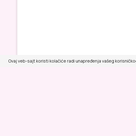
Ovaj veb-sajt koristi kolačiće radi unapređenja vašeg korisničko
Lepa i Zdrava
@ RED MEDIA GROUP 2026
Kontakt
Impressum