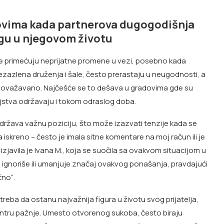
ovima kada partnerova dugogodišnja
ogu u njegovom životu
ene primećuju neprijatne promene u vezi, posebno kada
d bezazlena druženja i šale, često prerastaju u neugodnosti, a
malovažavano. Najčešće se to dešava u gradovima gde su
injstva održavaju i tokom odraslog doba.
država važnu poziciju, što može izazvati tenzije kada se
 iskreno – često je imala sitne komentare na moj račun ili je
izjavila je Ivana M., koja se suočila sa ovakvom situacijom u
ignoriše ili umanjuje značaj ovakvog ponašanja, pravdajući
čno“.
treba da ostanu najvažnija figura u životu svog prijatelja,
centru pažnje. Umesto otvorenog sukoba, često biraju