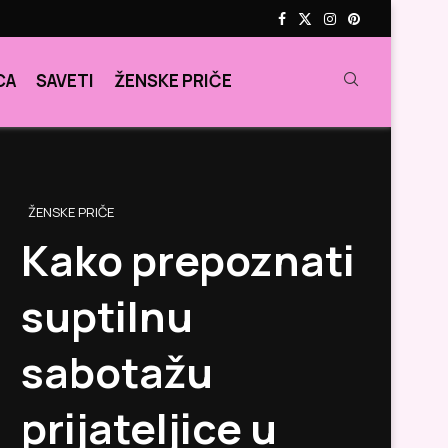
CA
SAVETI
ŽENSKE PRIČE
ŽENSKE PRIČE
Kako prepoznati
suptilnu
sabotažu
prijateljice u