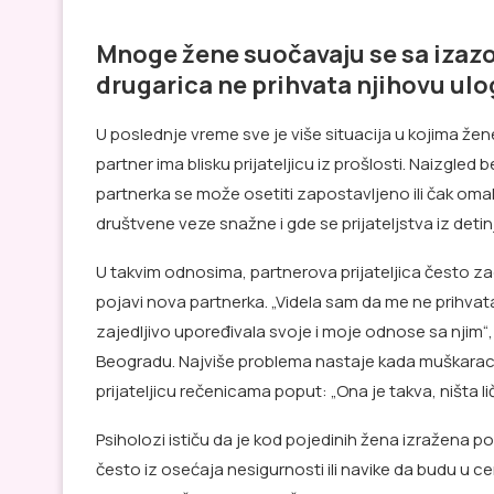
Mnoge žene suočavaju se sa izaz
drugarica ne prihvata njihovu ul
U poslednje vreme sve je više situacija u kojima ž
partner ima blisku prijateljicu iz prošlosti. Naizgle
partnerka se može osetiti zapostavljeno ili čak o
društvene veze snažne i gde se prijateljstva iz det
U takvim odnosima, partnerova prijateljica često za
pojavi nova partnerka. „Videla sam da me ne prihvata
zajedljivo upoređivala svoje i moje odnose sa njim“, 
Beogradu. Najviše problema nastaje kada muškarac 
prijateljicu rečenicama poput: „Ona je takva, ništa li
Psiholozi ističu da je kod pojedinih žena izražena po
često iz osećaja nesigurnosti ili navike da budu u 