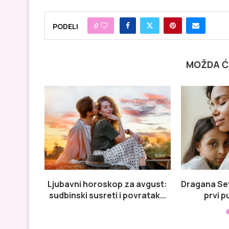
0
PODELI
MOŽDA Ć
Ljubavni horoskop za avgust:
Dragana Sef
sudbinski susreti i povratak...
prvi p