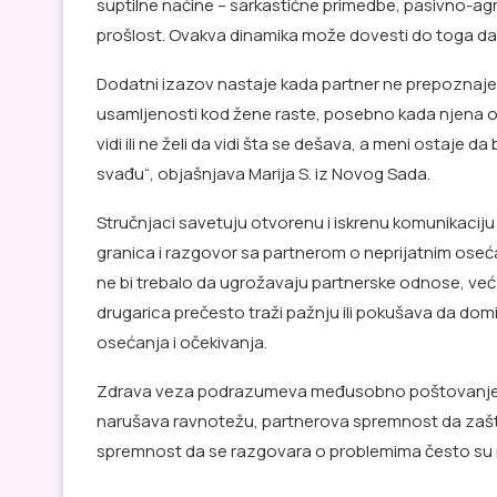
suptilne načine – sarkastične primedbe, pasivno-a
prošlost. Ovakva dinamika može dovesti do toga da 
Dodatni izazov nastaje kada partner ne prepoznaje i
usamljenosti kod žene raste, posebno kada njena o
vidi ili ne želi da vidi šta se dešava, a meni ostaje d
svađu“, objašnjava Marija S. iz Novog Sada.
Stručnjaci savetuju otvorenu i iskrenu komunikaciju
granica i razgovor sa partnerom o neprijatnim osećaj
ne bi trebalo da ugrožavaju partnerske odnose, već
drugarica prečesto traži pažnju ili pokušava da dom
osećanja i očekivanja.
Zdrava veza podrazumeva međusobno poštovanje i p
narušava ravnotežu, partnerova spremnost da zašti
spremnost da se razgovara o problemima često su n